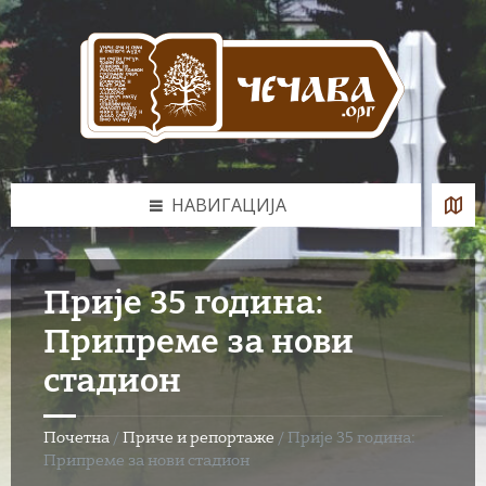
Skip
Skip
Skip
to
to
to
content
left
footer
sidebar
НАВИГАЦИЈА
Прије 35 година:
Припреме за нови
стадион
Почетна
/
Приче и репортаже
/
Прије 35 година:
Припреме за нови стадион