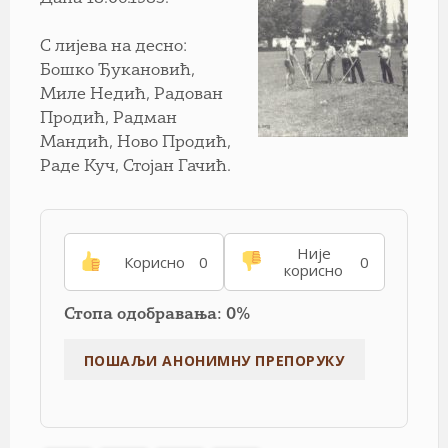
С лијева на десно:
Бошко Ђукановић,
Миле Недић, Радован
Продић, Радман
Мандић, Ново Продић,
Раде Куч, Стојан Гачић.
Није
Корисно
0
0
корисно
Стопа одобравања: 0%