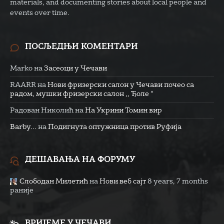
materials, and documenting stories about local people and
events over time.
ПОСЉЕДЊИ КОМЕНТАРИ
Marko
на
Засеоци у Чечави
RAARR
на
Нови фризерски салон у Чечави почео са
радом, мушки фризерски салон ,, Ђоле “
Радован Николић
на
На Укрини Томин вир
Barby...
на
Подигнута оптужница против Руфија
ДЕШАВАЊА НА ФОРУМУ
Слободан Милетић
на
Нови веб сајт
8 years, 7 months
раније
ВРИЈЕМЕ У ЧЕЧАВИ