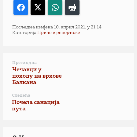
Facebook
X
WhatsApp
Print
Посљедња измјена 10. април 2021. у 21:14
Категорија
Приче и репортаже
Претходна
Чечавци у
походу на врхове
Балкана
Следећа
Почела санација
пута