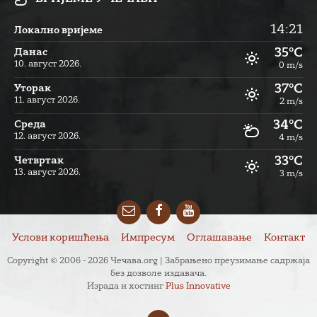
14:21
Локално вријеме
35°C
Данас
10. август 2026.
0 m/s
37°C
Уторак
11. август 2026.
2 m/s
34°C
Cреда
12. август 2026.
4 m/s
33°C
Четвртак
13. август 2026.
3 m/s
Email
Facebook
YouTube
Услови коришћења
Импресум
Оглашавање
Контакт
Copyright © 2006 - 2026 Чечава.org | Забрањено преузимање садржаја
без дозволе издавача.
Израда и хостинг
Plus Innovative