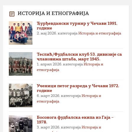
ИСТОРИЈА И ЕТНОГРАФИЈА
Ђурђевдански турнир у Чечави 1991.
године
2. мај 2026.
категорија
Историја и етнографија
Теслић/Фудбалски клуб 53. дивизије са
члановима штаба, март 1945.
1. април 2026.
категорија
Историја и
етнографија
Ученици петог разреда у Чечави 1972.
године
6. март 2026.
категорија
Историја и
етнографија
Босонога фудбалска екипа из Гаја –
1978.
3. март 2026.
категорија
Историја и