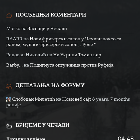
ПОСЉЕДЊИ КОМЕНТАРИ
Marko
на
Засеоци у Чечави
RAARR
на
Нови фризерски салон у Чечави почео са
радом, мушки фризерски салон ,, Ђоле “
Радован Николић
на
На Укрини Томин вир
Barby...
на
Подигнута оптужница против Руфија
ДЕШАВАЊА НА ФОРУМУ
Слободан Милетић
на
Нови веб сајт
8 years, 7 months
раније
ВРИЈЕМЕ У ЧЕЧАВИ
04:48
Локално вријеме