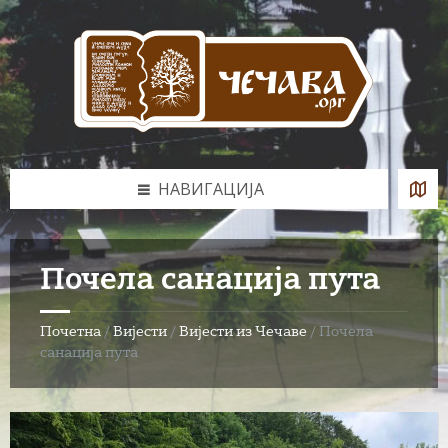
Skip
Skip
Skip
to
to
to
content
left
footer
sidebar
НАВИГАЦИЈА
Почела санација пута
Почетна
/
Вијести
/
Вијести из Чечаве
/
Почела
санација пута