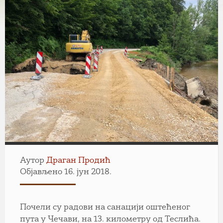
Аутор
Драган Продић
Објављено 16. јун 2018.
Почели су радови на санацији оштећеног
пута у Чечави, на 13. километру од Теслића.