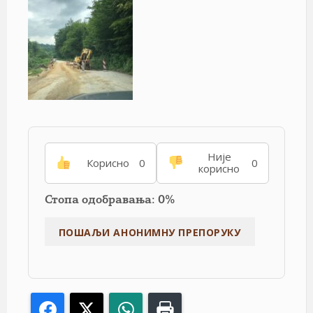
Није
Корисно
0
0
корисно
Стопа одобравања: 0%
Facebook
X
WhatsApp
Print