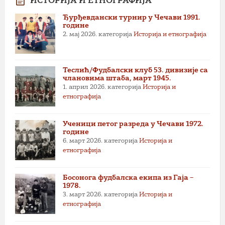
ИСТОРИЈА И ЕТНОГРАФИЈА
Ђурђевдански турнир у Чечави 1991.
године
2. мај 2026.
категорија
Историја и етнографија
Теслић/Фудбалски клуб 53. дивизије са
члановима штаба, март 1945.
1. април 2026.
категорија
Историја и
етнографија
Ученици петог разреда у Чечави 1972.
године
6. март 2026.
категорија
Историја и
етнографија
Босонога фудбалска екипа из Гаја –
1978.
3. март 2026.
категорија
Историја и
етнографија