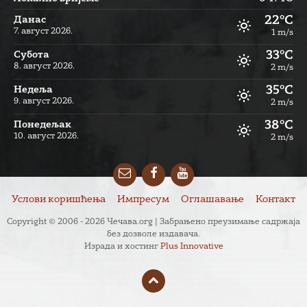
22°C
Данас
7. август 2026.
1 m/s
33°C
Субота
8. август 2026.
2 m/s
35°C
Недеља
9. август 2026.
2 m/s
38°C
Понедељак
10. август 2026.
2 m/s
Email
Facebook
YouTube
Услови коришћења
Импресум
Оглашавање
Контакт
Copyright © 2006 - 2026 Чечава.org | Забрањено преузимање садржаја
без дозволе издавача.
Израда и хостинг
Plus Innovative