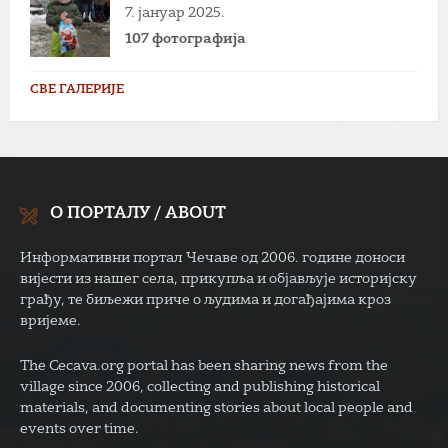
7. јануар 2025.
107 фотографија
СВЕ ГАЛЕРИЈЕ
О ПОРТАЛУ / ABOUT
Информативни портал Чечаве од 2006. године доноси
вијести из нашег села, прикупља и објављује историјску
грађу, те биљежи приче о људима и догађајима кроз
вријеме.
The Cecava.org portal has been sharing news from the
village since 2006, collecting and publishing historical
materials, and documenting stories about local people and
events over time.