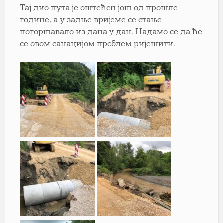
Тај дио пута је оштећен још од прошле
године, а у задње вријеме се стање
погоршавало из дана у дан. Надамо се да ће
се овом санацијом проблем ријешити.