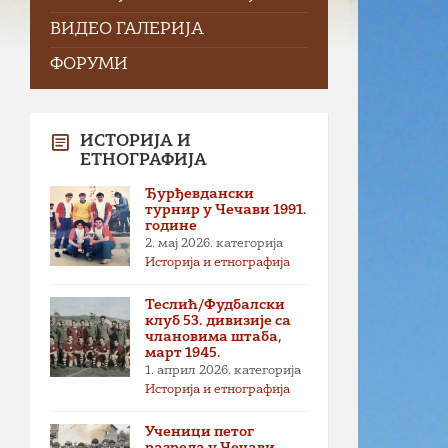
ВИДЕО ГАЛЕРИЈА
ФОРУМИ
ИСТОРИЈА И
ЕТНОГРАФИЈА
Ђурђевдански
турнир у Чечави 1991.
године
2. мај 2026.
категорија
Историја и етнографија
Теслић/Фудбалски
клуб 53. дивизије са
члановима штаба,
март 1945.
1. април 2026.
категорија
Историја и етнографија
Ученици петог
разреда у Чечави