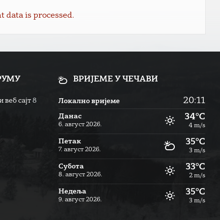
data is processed.
РУМУ
ВРИЈЕМЕ У ЧЕЧАВИ
20:11
 веб сајт
8
Локално вријеме
34°C
Данас
6. август 2026.
4 m/s
35°C
Петак
7. август 2026.
3 m/s
33°C
Субота
8. август 2026.
2 m/s
35°C
Недеља
9. август 2026.
3 m/s