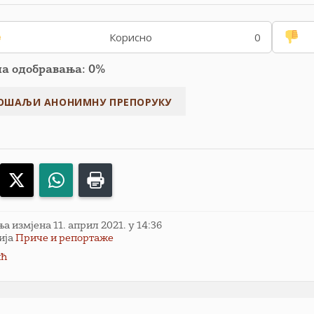
Корисно
0
па одобравања: 0%
acebook
X
WhatsApp
Print
 измјена 11. април 2021. у 14:36
ија
Приче и репортаже
ић