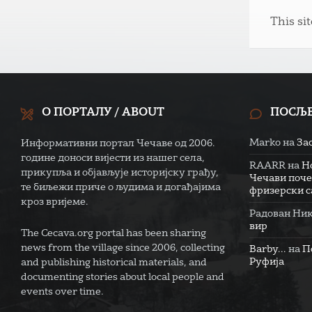
This si
О ПОРТАЛУ / ABOUT
ПОСЉ
Marko
на
За
Информативни портал Чечаве од 2006.
године доноси вијести из нашег села,
RAARR
на
Н
прикупља и објављује историјску грађу,
Чечави поче
те биљежи приче о људима и догађајима
фризерски са
кроз вријеме.
Радован Ни
вир
The Cecava.org portal has been sharing
news from the village since 2006, collecting
Barby...
на
П
Руфија
and publishing historical materials, and
documenting stories about local people and
events over time.