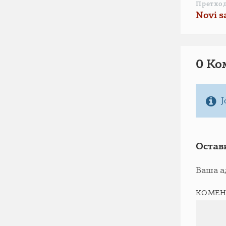
Претхо
Novi s
0 Ко
Ј
Остав
Ваша а
КОМЕН