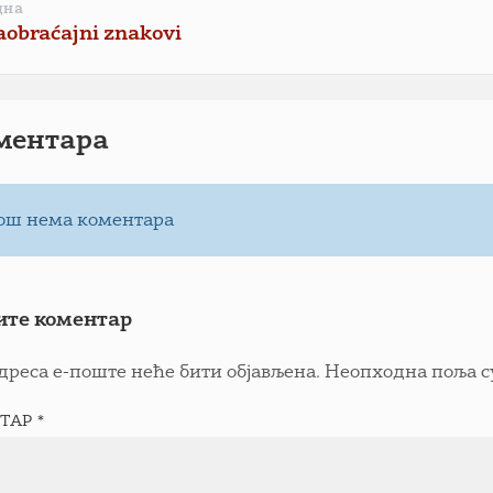
дна
aobraćajni znakovi
ментарa
ош нема коментара
ите коментар
дреса е-поште неће бити објављена.
Неопходна поља с
ТАР
*