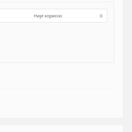
Није корисно
0