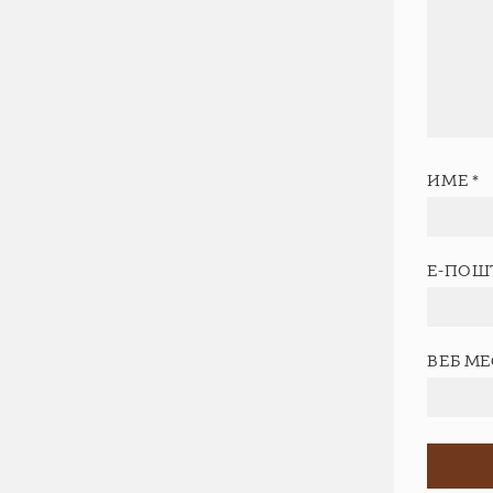
ИМЕ
*
Е-ПОШ
ВЕБ М