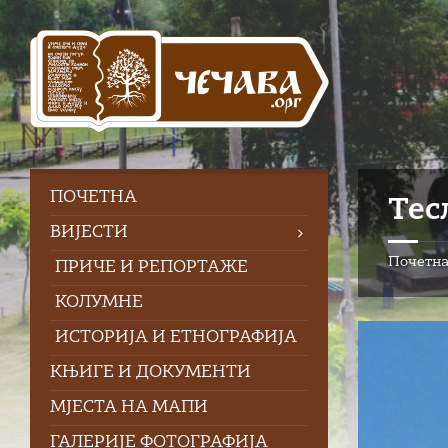
Skip
Skip
Skip
to
to
to
content
left
footer
sidebar
ПOЧЕТНА
Тес
ВИЈЕСТИ
Почетн
ПРИЧЕ И РЕПОРТАЖЕ
КОЛУМНЕ
ИСТОРИЈА И ЕТНОГРАФИЈА
КЊИГЕ И ДОКУМЕНТИ
МЈЕСТА НА МАПИ
ГАЛЕРИЈЕ ФОТОГРАФИЈА