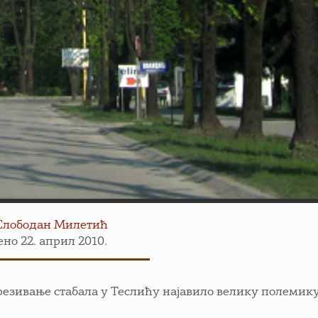
Слободан Милетић
но 22. април 2010.
резивање стабала у Теслићу најавило велику полемику