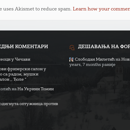
te uses Akismet to reduce spam.
Learn how your comment 
ЕДЊИ КОМЕНТАРИ
ДЕШАВАЊА НА ФО
сеоци у Чечави
Слободан Милетић
на
Нови
years, 7 months раније
ови фризерски салон у
о са радом, мушки
лон ,, Ђоле “
колић
на
На Укрини Томин
одигнута оптужница против