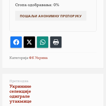
Стопа одобравања: 0%
Facebook
X
WhatsApp
Print
Категорија
ФК Укрина
Претходна
Укринине
селекције
одиграле
утакмице