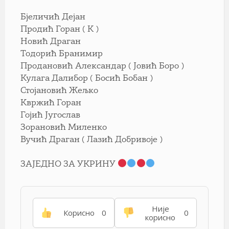
Бјеличић Дејан
Продић Горан ( К )
Новић Драган
Тодорић Бранимир
Продановић Александар ( Јовић Боро )
Кулага Далибор ( Босић Бобан )
Стојановић Жељко
Квржић Горан
Гојић Југослав
Зорановић Миленко
Вучић Драган ( Лазић Добривоје )
ЗАЈЕДНО ЗА УКРИНУ
Није
Корисно
0
0
корисно