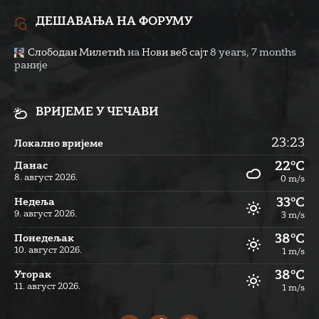
ДЕШАВАЊА НА ФОРУМУ
Слободан Милетић
на
Нови веб сајт
8 years, 7 months
раније
ВРИЈЕМЕ У ЧЕЧАВИ
23:23
Локално вријеме
22°C
Данас
8. август 2026.
0 m/s
33°C
Недеља
9. август 2026.
3 m/s
38°C
Понедељак
10. август 2026.
1 m/s
38°C
Уторак
11. август 2026.
1 m/s