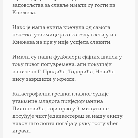
задовољства за славље имали су гости из
Кнежева.
Иако је наша екипа кренула од самога
почетка утакмице јако ка голу гостију из
Кнежева на крају није успјела славити.
Имали су наши фудбалери сјајних шанси у
току првог полувремена, али покушаји
капитена Г. Продића, Тодорића, Новића
нису завршили у мрежи.
Катастрофална грешка главног судије
утакмице младога приједорчанина
Пилиповића, који прво у 9. минути не
досуђује чист једанаестерац за нашу екипу,
након што лопта погађа у руку гостујућег
играча.