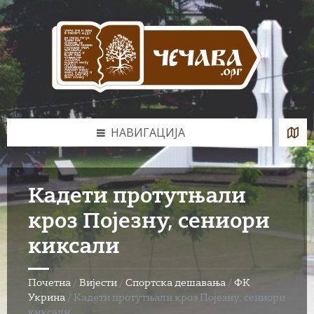
Skip
Skip
Skip
to
to
to
content
left
footer
sidebar
НАВИГАЦИЈА
Кадети протутњали
кроз Појезну, сениори
киксали
Почетна
/
Вијести
/
Спортска дешавања
/
ФК
Укрина
/
Кадети протутњали кроз Појезну, сениори
киксали