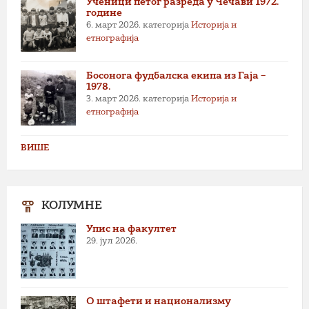
Ученици петог разреда у Чечави 1972.
године
6. март 2026.
категорија
Историја и
етнографија
Босонога фудбалска екипа из Гаја –
1978.
3. март 2026.
категорија
Историја и
етнографија
ВИШЕ
КОЛУМНЕ
Упис на факултет
29. јул 2026.
О штафети и национализму