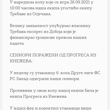
У наредном колу које се игра 26.09.2021 у
10:00 часова наша екипа угостиће екипу
Требаве из Осјечана.
Велику захвалност упућујемо власнику
Требава експрес из Добоја који је
финансирао трошкове превоза наших
кадета.
СЕНИОРИ ПОРАЖЕНИ ОД ПРОГРЕСА ИЗ
КНЕЖЕВА:
У недељу су утакмицу 6. кола Друге лиге ФС
РС Запад одиграли наши сениори.
Противник у овом колу нашој екипи била је
екипа Прогреса из Кнежева.
У једној фер и коректној утакмици више