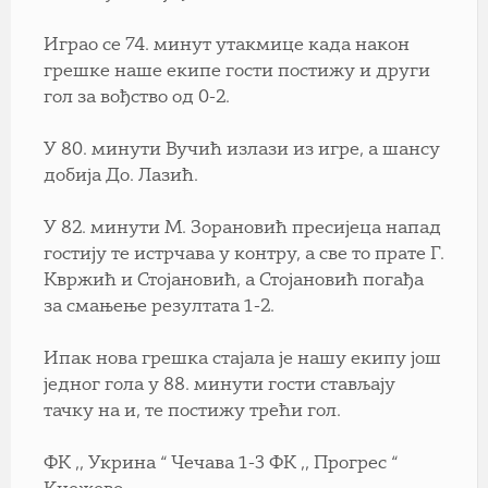
Играо се 74. минут утакмице када након
грешке наше екипе гости постижу и други
гол за вођство од 0-2.
У 80. минути Вучић излази из игре, а шансу
добија До. Лазић.
У 82. минути М. Зорановић пресијеца напад
гостију те истрчава у контру, а све то прате Г.
Квржић и Стојановић, а Стојановић погађа
за смањење резултата 1-2.
Ипак нова грешка стајала је нашу екипу још
једног гола у 88. минути гости стављају
тачку на и, те постижу трећи гол.
ФК ,, Укрина “ Чечава 1-3 ФК ,, Прогрес “