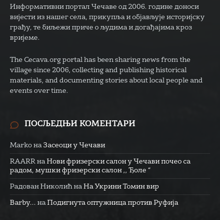
Информативни портал Чечаве од 2006. године доноси
вијести из нашег села, прикупља и објављује историјску
грађу, те биљежи приче о људима и догађајима кроз
вријеме.
The Cecava.org portal has been sharing news from the
village since 2006, collecting and publishing historical
materials, and documenting stories about local people and
events over time.
ПОСЉЕДЊИ КОМЕНТАРИ
Marko
на
Засеоци у Чечави
RAARR
на
Нови фризерски салон у Чечави почео са
радом, мушки фризерски салон ,, Ђоле “
Радован Николић
на
На Укрини Томин вир
Barby...
на
Подигнута оптужница против Руфија