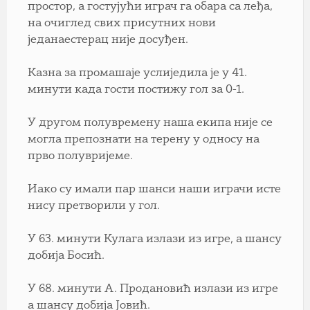
простор, а гостујући играч га обара са леђа,
на очиглед свих присутних нови
једанаестерац није досуђен.
Казна за промашаје услиједила је у 41.
минути када гости постижу гол за 0-1.
У другом полувремену наша екипа није се
могла препознати на терену у односу на
прво полувријеме.
Иако су имали пар шанси наши играчи исте
нису претворили у гол.
У 63. минути Кулага излази из игре, а шансу
добија Босић.
У 68. минути А. Продановић излази из игре
а шансу добија Јовић.