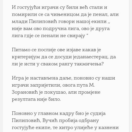
И гостујући играчи су били већ стали и
помирили се са чињеницом да је пенал, али
млади Пилиповић говори нашој екипи ,,
није вам ово подручна лига, ово је друга
лига гдје се пенали не свирају “
Питамо се послије ове изјаве какав је
критеријум да се досуди једанаестерац, да
ли је исти у сваком рангу такмичења?
Игра је настављена даље, поновно су наши
играчи запријетили, овога пута М.
Зорановић је покушао, али промјене
резултата није било.
Поновно у главном кадру био је судија
Пилиповић, Вучић пробија одбрану
гостујуће екипе, те хитро улијеће у казнени