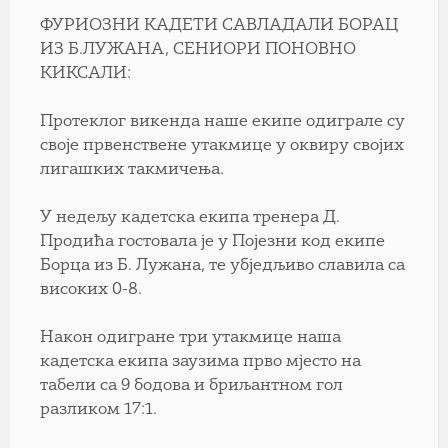
ФУРИОЗНИ КАДЕТИ САВЛАДАЛИ БОРАЦ
ИЗ Б.ЛУЖАНА, СЕНИОРИ ПОНОВНО
КИКСАЛИ:
Протеклог викенда наше екипе одиграле су
своје првенствене утакмице у оквиру својих
лигашких такмичења.
У недељу кадетска екипа тренера Д.
Продића гостовала је у Појезни код екипе
Борца из Б. Лужана, те убједљиво славила са
високих 0-8.
Након одигране три утакмице наша
кадетска екипа заузима прво мјесто на
табели са 9 бодова и бриљантном гол
разликом 17:1.