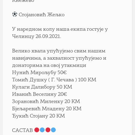
Кнежево
Стојановић Жељко
У наредном колу наша екипа гостује у
Челинцу 26.09.2021.
Велико хвала упућујемо свим нашим
навијачима, а захвалност упућујемо и
донаторима на овој утакмици
Нунић Мирољубу 50€
Томић Душку ( Г. Чечава ) 100 КМ
Кулаги Далибору 50 КМ
Иванић Веселину 20€
Зорановић Миленку 20 КМ
Бјељаревић Младену 20 КМ
Ђукић Стојану 20 КМ
САСТАВ