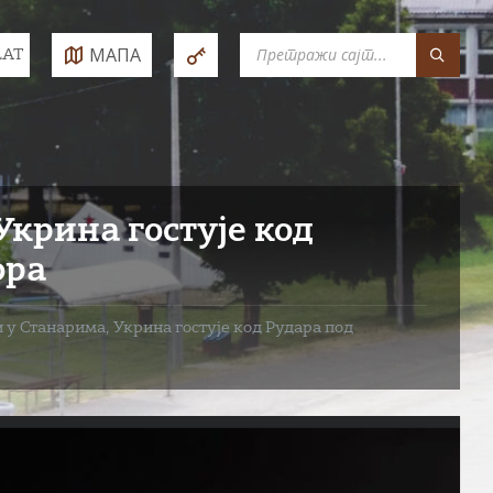
SEARCH:
МАПА
LAT
e:
крина гостује код
ора
у Станарима, Укрина гостује код Рудара под