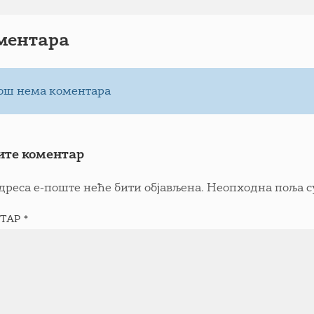
ментарa
ош нема коментара
ите коментар
дреса е-поште неће бити објављена.
Неопходна поља с
ТАР
*