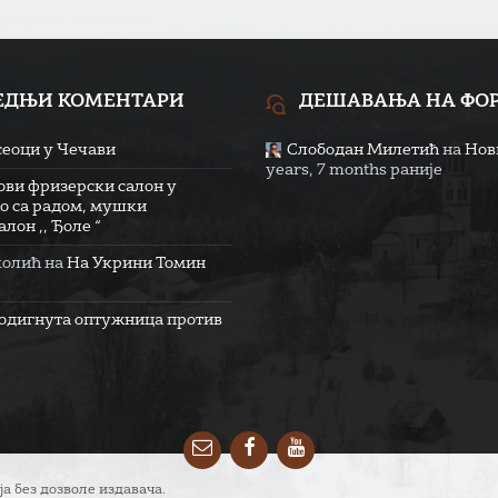
ЕДЊИ КОМЕНТАРИ
ДЕШАВАЊА НА ФО
сеоци у Чечави
Слободан Милетић
на
Нови
years, 7 months раније
ови фризерски салон у
о са радом, мушки
лон ,, Ђоле “
колић
на
На Укрини Томин
одигнута оптужница против
Email
Facebook
YouTube
ја без дозволе издавача.