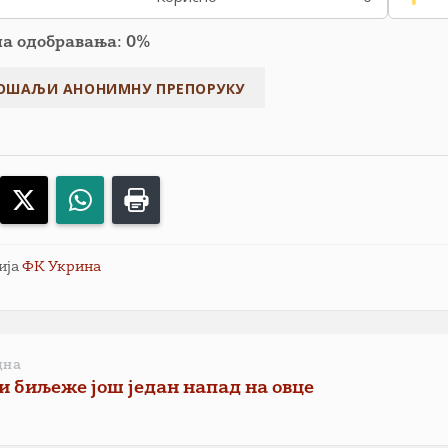
па одобравања: 0%
acebook
X
WhatsApp
Print
ија
ФК Укрина
дна
и биљеже још један напад на овце