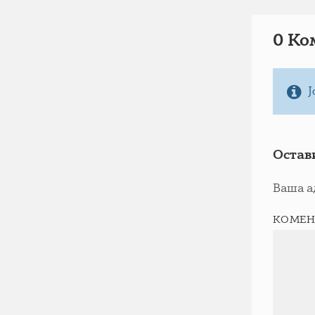
0 Ко
Ј
Остав
Ваша а
КОМЕН