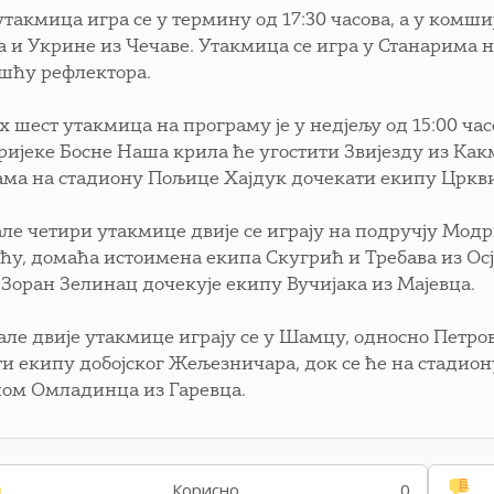
такмица игра се у термину од 17:30 часова, а у комши
а и Укрине из Чечаве. Утакмица се игра у Станарима н
ошћу рефлектора.
х шест утакмица на програму је у недјељу од 15:00 ча
 ријеке Босне Наша крила ће угостити Звијезду из Ка
ма на стадиону Пољице Хајдук дочекати екипу Цркв
але четири утакмице двије се играју на подручју Модри
ћу, домаћа истоимена екипа Скугрић и Требава из Осј
 Зоран Зелинац дочекује екипу Вучијака из Мајевца.
але двије утакмице играју се у Шамцу, односно Петро
ти екипу добојског Жељезничара, док се ће на стадио
пом Омладинца из Гаревца.
Корисно
0