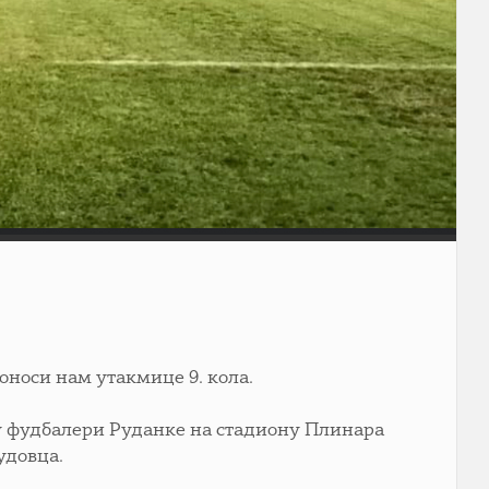
доноси нам утакмице 9. кола.
ају фудбалери Руданке на стадиону Плинара
удовца.