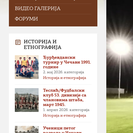
ВИДЕО ГАЛЕРИЈА
ФОРУМИ
ИСТОРИЈА И
ЕТНОГРАФИЈА
Ђурђевдански
турнир у Чечави 1991.
године
2. мај 2026.
категорија
Историја и етнографија
Теслић/Фудбалски
клуб 53. дивизије са
члановима штаба,
март 1945.
1. април 2026.
категорија
Историја и етнографија
Ученици петог
разреда у Чечави