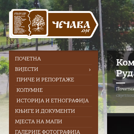
Skip
Skip
Skip
to
to
to
content
left
footer
sidebar
ПOЧЕТНА
Ком
ВИЈЕСТИ
Руд
ПРИЧЕ И РЕПОРТАЖЕ
Почетн
КОЛУМНЕ
свјетлo
ИСТОРИЈА И ЕТНОГРАФИЈА
КЊИГЕ И ДОКУМЕНТИ
МЈЕСТА НА МАПИ
ГАЛЕРИЈЕ ФОТОГРАФИЈА