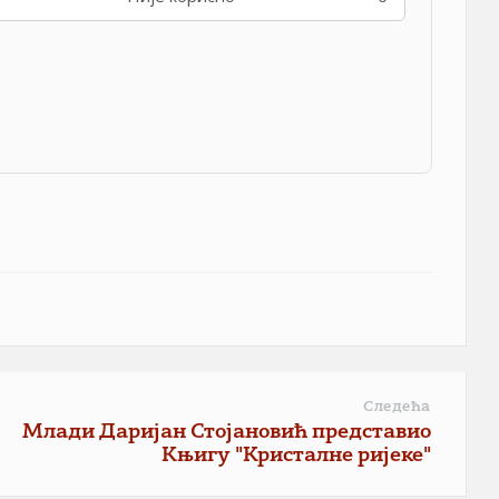
Следећа
Млади Даријан Стојановић представио
Књигу "Кристалне ријеке"