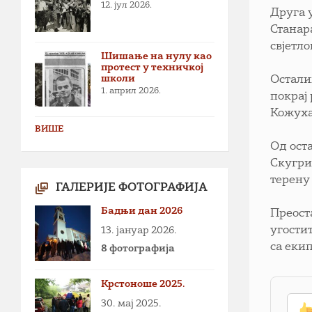
12. јул 2026.
Друга у
Станар
свјетл
Шишање на нулу као
протест у техничкој
школи
Остали
1. април 2026.
покрај
Кожуха
ВИШЕ
Од ост
Скугри
терену
ГАЛЕРИЈЕ ФОТОГРАФИЈА
Бадњи дан 2026
Преост
угости
13. јануар 2026.
са еки
8 фотографија
Крстоноше 2025.
30. мај 2025.