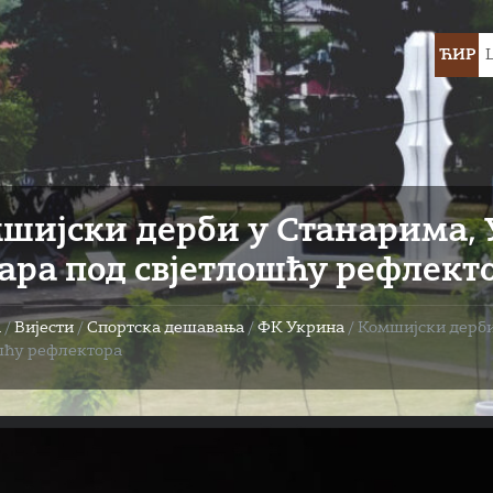
Choose
ЋИР
languag
шијски дерби у Станарима, У
ара под свјетлoшћу рефлект
а
/
Вијести
/
Спортска дешавања
/
ФК Укрина
/
Комшијски дерби 
шћу рефлектора