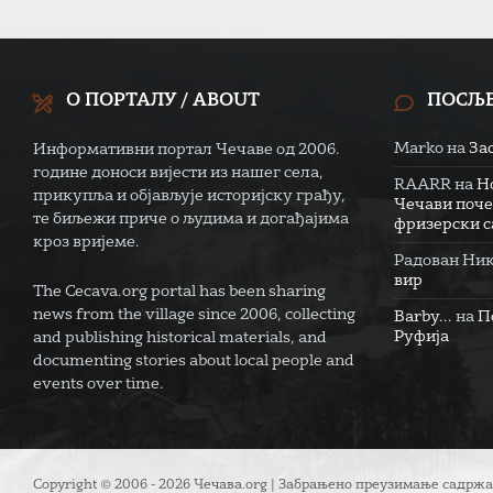
О ПОРТАЛУ / ABOUT
ПОСЉ
Marko
на
За
Информативни портал Чечаве од 2006.
године доноси вијести из нашег села,
RAARR
на
Н
прикупља и објављује историјску грађу,
Чечави поче
те биљежи приче о људима и догађајима
фризерски са
кроз вријеме.
Радован Ни
вир
The Cecava.org portal has been sharing
news from the village since 2006, collecting
Barby...
на
П
Руфија
and publishing historical materials, and
documenting stories about local people and
events over time.
Copyright © 2006 - 2026 Чечава.org | Забрањено преузимање садржа