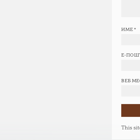
ИМЕ
*
Е-ПОШ
ВЕБ М
This si