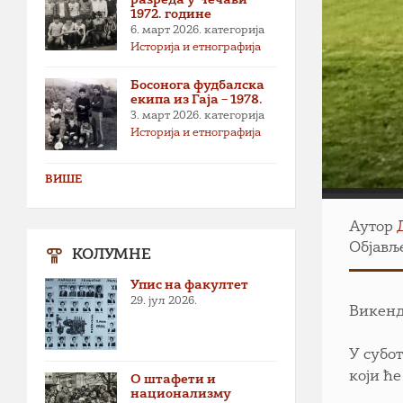
1972. године
6. март 2026.
категорија
Историја и етнографија
Босонога фудбалска
екипа из Гаја – 1978.
3. март 2026.
категорија
Историја и етнографија
ВИШЕ
Аутор
Објавље
КОЛУМНЕ
Упис на факултет
29. јул 2026.
Викенд
У субо
који ће
О штафети и
национализму