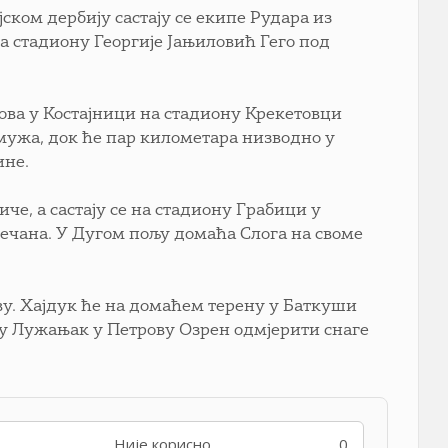
јском дербију састају се екипе Рудара из
а стадиону Георгије Јањиловић Гего под
сова у Костајници на стадиону Крекетовци
кмужа, док ће пар километара низводно у
ине.
че, а састају се на стадиону Грабици у
ечана. У Дугом пољу домаћа Слога на своме
ву. Хајдук ће на домаћем терену у Баткуши
ну Лужањак у Петрову Озрен одмјерити снаге
Није корисно
0