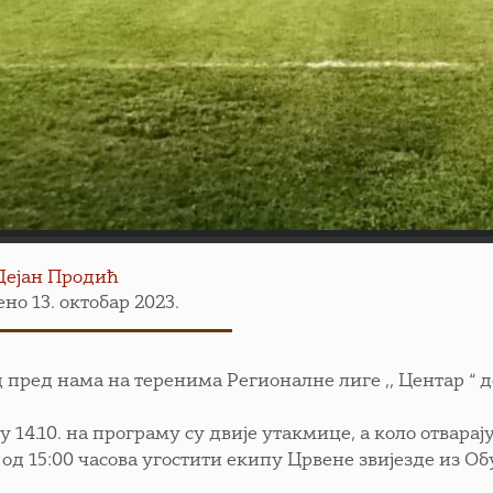
Дејан Продић
но 13. октобар 2023.
 пред нама на теренима Регионалне лиге ,, Центар “ 
ту 14.10. на програму су двије утакмице, а коло отвар
 од 15:00 часова угостити екипу Црвене звијезде из Об