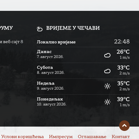
РУМУ
ВРИЈЕМЕ У ЧЕЧАВИ
22:48
 веб сајт
8
Локално вријеме
26°C
Данас
7. август 2026.
1 m/s
33°C
Субота
8. август 2026.
2 m/s
35°C
Недеља
9. август 2026.
2 m/s
39°C
Понедељак
10. август 2026.
1 m/s
Услови коришћења
Импресум
Оглашавање
Контакт