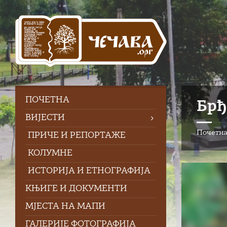
Skip
Skip
Skip
to
to
to
content
left
footer
sidebar
ПOЧЕТНА
Брђ
ВИЈЕСТИ
Почетн
ПРИЧЕ И РЕПОРТАЖЕ
КОЛУМНЕ
ИСТОРИЈА И ЕТНОГРАФИЈА
КЊИГЕ И ДОКУМЕНТИ
МЈЕСТА НА МАПИ
ГАЛЕРИЈЕ ФОТОГРАФИЈА