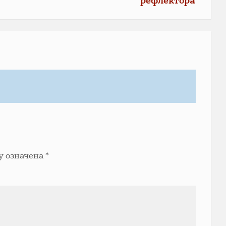
рефлектора
у означена
*