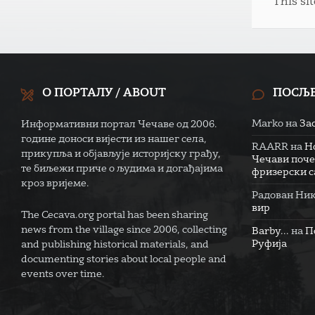
This si
О ПОРТАЛУ / ABOUT
ПОСЉ
Marko
на
За
Информативни портал Чечаве од 2006.
године доноси вијести из нашег села,
RAARR
на
Н
прикупља и објављује историјску грађу,
Чечави поче
те биљежи приче о људима и догађајима
фризерски са
кроз вријеме.
Радован Ни
вир
The Cecava.org portal has been sharing
news from the village since 2006, collecting
Barby...
на
П
Руфија
and publishing historical materials, and
documenting stories about local people and
events over time.