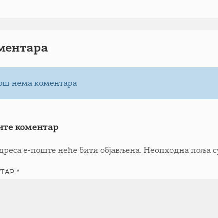
ментарa
ош нема коментара
ите коментар
дреса е-поште неће бити објављена.
Неопходна поља с
ТАР
*