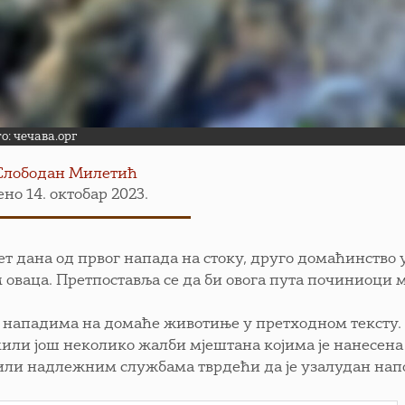
о: чечава.орг
Слободан Милетић
но 14. октобар 2023.
ет дана од првог напада на стоку, друго домаћинств
м оваца. Претпоставља се да би овога пута починиоци 
 нападима на домаће животиње у претходном тексту. П
или још неколико жалби мјештана којима је нанесена 
или надлежним службама тврдећи да је узалудан нап