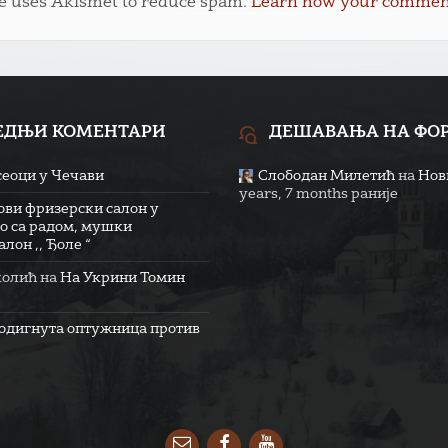
te uses Akismet to reduce spam.
Learn how your comment 
ЕДЊИ КОМЕНТАРИ
ДЕШАВАЊА НА ФО
сеоци у Чечави
Слободан Милетић
на
Нови
years, 7 months раније
ови фризерски салон у
о са радом, мушки
лон ,, Ђоле “
колић
на
На Укрини Томин
одигнута оптужница против
Email
Facebook
YouTube