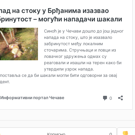
Корисно
0