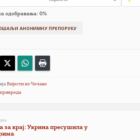
па одобравања: 0%
acebook
X
WhatsApp
Print
ија
Вијести из Чечаве
привреда
дна
а за крај: Укрина пресушила у
рима