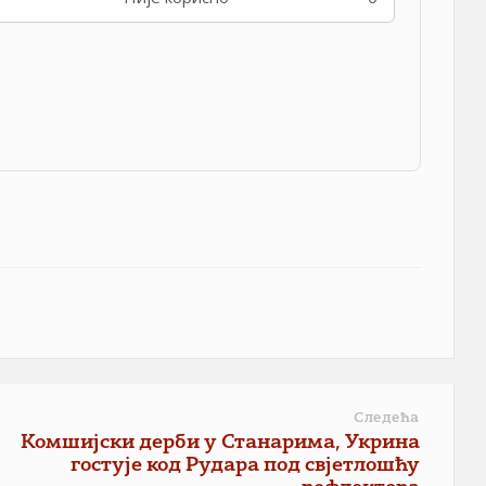
Следећа
Комшијски дерби у Станарима, Укрина
гостује код Рудара под свјетлoшћу