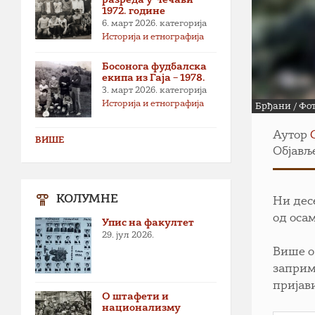
1972. године
6. март 2026.
категорија
Историја и етнографија
Босонога фудбалска
екипа из Гаја – 1978.
3. март 2026.
категорија
Историја и етнографија
Брђани / Фот
Аутор
ВИШЕ
Објавље
КОЛУМНЕ
Ни дес
од оса
Упис на факултет
29. јул 2026.
Више о
заприм
пријав
О штафети и
национализму