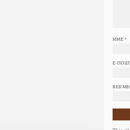
ИМЕ
*
Е-ПОШ
ВЕБ М