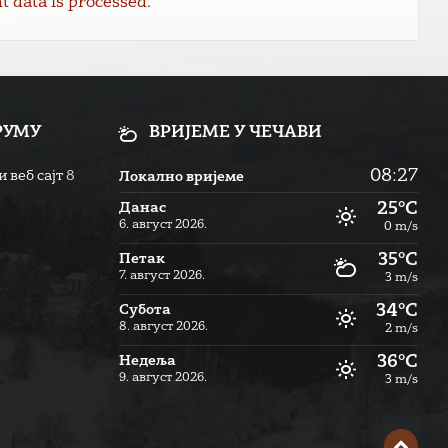
data is processed.
РУМУ
ВРИЈЕМЕ У ЧЕЧАВИ
08:27
 веб сајт
8
Локално вријеме
25°C
Данас
6. август 2026.
0 m/s
35°C
Петак
7. август 2026.
3 m/s
34°C
Субота
8. август 2026.
2 m/s
36°C
Недеља
9. август 2026.
3 m/s