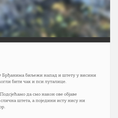
о у Брђанима биљежи напад и штету у висини
могли бити чак и пси луталице.
одсјећамо да смо након ове објаве
слична штета, а поједини исту нису ни
ор.