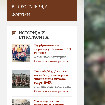
ВИДЕО ГАЛЕРИЈА
ФОРУМИ
ИСТОРИЈА И
ЕТНОГРАФИЈА
Ђурђевдански
турнир у Чечави 1991.
године
2. мај 2026.
категорија
Историја и етнографија
Теслић/Фудбалски
клуб 53. дивизије са
члановима штаба,
март 1945.
1. април 2026.
категорија
Историја и етнографија
Ученици петог
разреда у Чечави