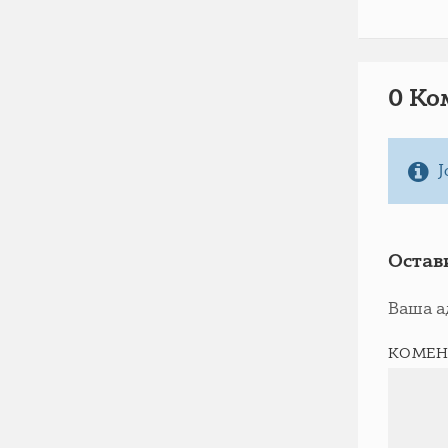
0 Ко
Ј
Остав
Ваша а
КОМЕН