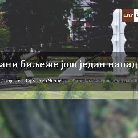
Choose
ЋИР
languag
ани биљеже још један напад
а
/
Вијести
/
Вијести из Чечаве
/
Брђани биљеже још један напад