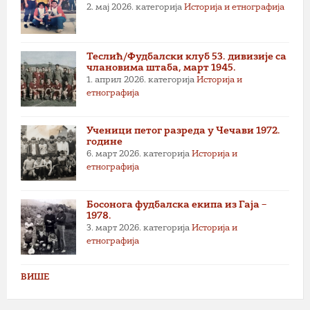
2. мај 2026.
категорија
Историја и етнографија
Теслић/Фудбалски клуб 53. дивизије са
члановима штаба, март 1945.
1. април 2026.
категорија
Историја и
етнографија
Ученици петог разреда у Чечави 1972.
године
6. март 2026.
категорија
Историја и
етнографија
Босонога фудбалска екипа из Гаја –
1978.
3. март 2026.
категорија
Историја и
етнографија
ВИШЕ