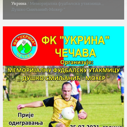
Укрина
/
Меморијална фудбалска утакмица ,,
Душко Смиљанић-Мохер “