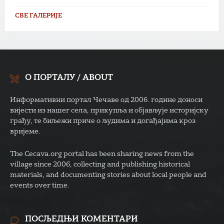
СВЕ ГАЛЕРИЈЕ
О ПОРТАЛУ / ABOUT
Информативни портал Чечаве од 2006. године доноси
вијести из нашег села, прикупља и објављује историјску
грађу, те биљежи приче о људима и догађајима кроз
вријеме.
The Cecava.org portal has been sharing news from the
village since 2006, collecting and publishing historical
materials, and documenting stories about local people and
events over time.
ПОСЉЕДЊИ КОМЕНТАРИ