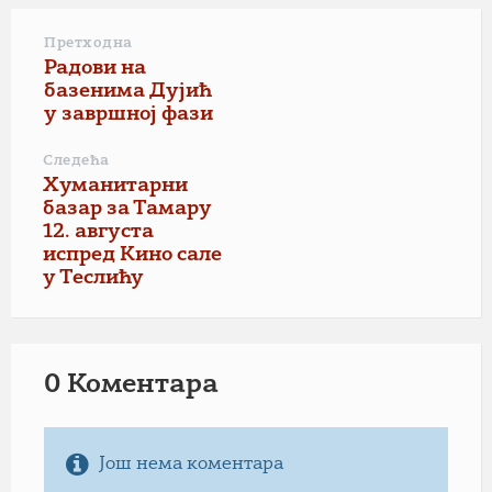
Претходна
Радови на
базенима Дујић
у завршној фази
Следећа
Хуманитарни
базар за Тамару
12. августа
испред Кино сале
у Теслићу
0 Коментарa
Још нема коментара