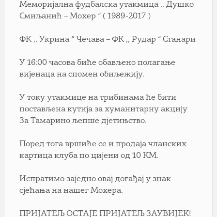
Меморијална фудбалска утакмица ,, Душко
Смиљанић – Мохер “ ( 1989-2017 )
ФК ,, Укрина “ Чечава – ФК ,, Рудар “ Станари
У 16:00 часова биће обављено полагање
вијенаца на спомен обиљежију.
У току утакмице на трибинама ће бити
постављена кутија за хуманитарну акцију
За Тамарино љепше дјетињство.
Поред тога вршиће се и продаја чланских
картица клуба по цијени од 10 КМ.
Испратимо заједно овај догађај у знак
сјећања на нашег Мохера.
ПРИЈАТЕЉ ОСТАЈЕ ПРИЈАТЕЉ ЗАУВИЈЕК!