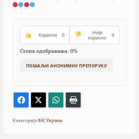
Није
Корисно
0
0
корисно
Стопа одобравања: 0%
Facebook
X
WhatsApp
Print
Категорија
ФК Укрина