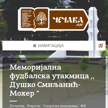
Skip
Skip
Skip
to
to
to
content
left
footer
sidebar
НАВИГАЦИЈА
Меморијална
фудбалска утакмица ,,
Душко Смиљанић-
Мохер “
Почетна
/
Вијести
/
Спортска дешавања
/
ФК