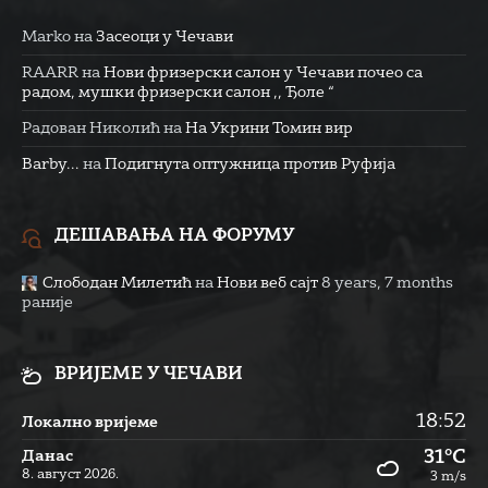
Marko
на
Засеоци у Чечави
RAARR
на
Нови фризерски салон у Чечави почео са
радом, мушки фризерски салон ,, Ђоле “
Радован Николић
на
На Укрини Томин вир
Barby...
на
Подигнута оптужница против Руфија
ДЕШАВАЊА НА ФОРУМУ
Слободан Милетић
на
Нови веб сајт
8 years, 7 months
раније
ВРИЈЕМЕ У ЧЕЧАВИ
18:52
Локално вријеме
31°C
Данас
8. август 2026.
3 m/s