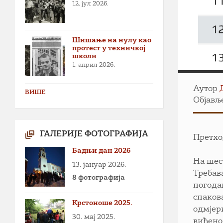
12. јул 2026.
Шишање на нулу као
протест у техничкој
школи
1. април 2026.
Аутор
ВИШЕ
Објавље
ГАЛЕРИЈЕ ФОТОГРАФИЈА
Претхо
Бадњи дан 2026
На шес
13. јануар 2026.
Требав
8 фотографија
погода
спаков
Крстоноше 2025.
одмјер
30. мај 2025.
виђено