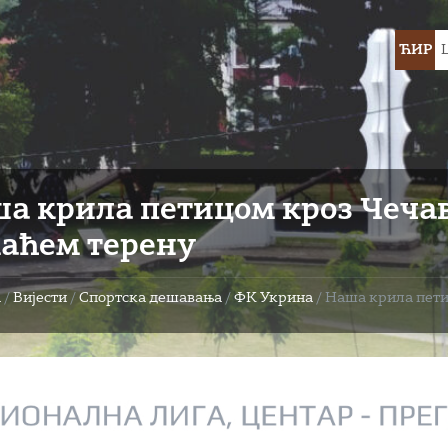
Choose
ЋИР
languag
а крила петицом кроз Чечав
аћем терену
а
/
Вијести
/
Спортска дешавања
/
ФК Укрина
/
Наша крила пети