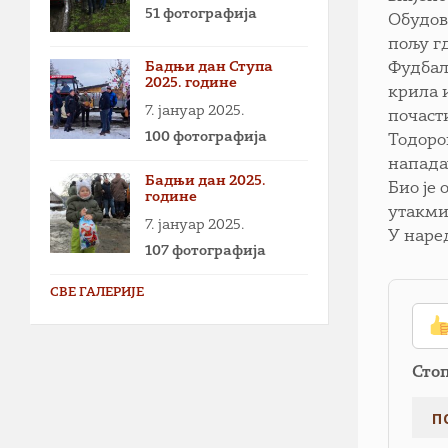
51 фотографија
Обудов
пољу гд
Бадњи дан Ступа
Фудбал
2025. године
крила 
7. јануар 2025.
почаст
100 фотографија
Тодоро
нападач
Бадњи дан 2025.
Био је 
године
утакмиц
7. јануар 2025.
У наре
107 фотографија
СВЕ ГАЛЕРИЈЕ
Сто