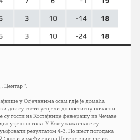
 Центар “.
највише у Осјечанима осам гдје је домаћа
жи док су гости успјели да постигну почасни
је су гости из Костајнице фењерашу из Чечаве
два утјешна гола. У Кожухама снаге су
јумфовали резултатом 4-3. По шест погодака
2 ) као и између екипа Црвене звијезде из