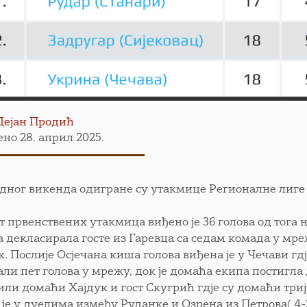
Дејан Продић
но 28. април 2025.
дног викенда одигране су утакмице Регионалне лиге ,,
т првенствених утакмица виђено је 36 голова од тога 
а декласирала госте из Гаревца са седам комада у мре
к. Послије Осјечана киша голова виђена је у Чечави гд
али пет голова у мрежу, док је домаћа екипа постигла 
или домаћи Хајдук и гост Скугрић гдје су домаћи три
 је у дуелима између Руданке и Озрена из Петрова( 4-