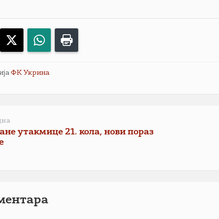
acebook
X
WhatsApp
Print
ија
ФК Укрина
дна
не утакмице 21. кола, нови пораз
е
ментарa