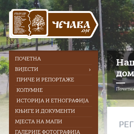
Skip
Skip
Skip
to
to
to
content
left
footer
sidebar
ПOЧЕТНА
Наш
ВИЈЕСТИ
дом
ПРИЧЕ И РЕПОРТАЖЕ
Почетн
КОЛУМНЕ
ИСТОРИЈА И ЕТНОГРАФИЈА
КЊИГЕ И ДОКУМЕНТИ
МЈЕСТА НА МАПИ
ГАЛЕРИЈЕ ФОТОГРАФИЈА