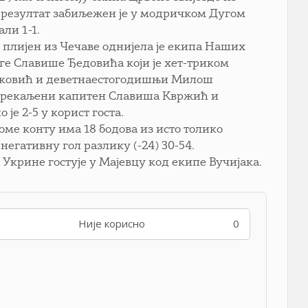
н резултат забиљежен је у модричком Дугом
ли 1-1.
 плијен из Чечаве однијела је екипа Наших
ге Славише Ђедовића који је хет-триком
оваковић и деветнаестогодишњи Милош
, прекаљени капитен Славиша Квржић и
је 2-5 у корист госта.
своме конту има 18 бодова из исто толико
 негативну гол разлику (-24) 30-54.
 Укрине гостује у Мајевцу код екипе Вучијака.
Није корисно
0