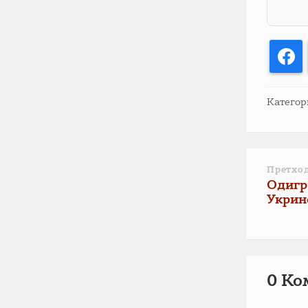
F
Категор
Претхо
Одигра
Укрин
0 Ко