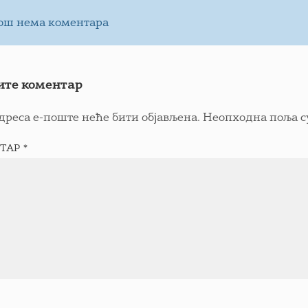
ош нема коментара
ите коментар
дреса е-поште неће бити објављена.
Неопходна поља с
ТАР
*