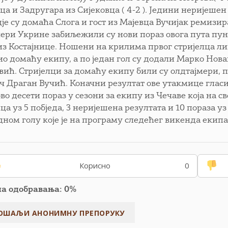
ца и Задругара из Сијековца ( 4-2 ). Једини неријеше
је су домаћа Слога и гост из Мајевца Вучијак ремизира
ери Укрине забиљежили су нови пораз овога пута пун
из Костајнице. Ношени на крилима првог стријелца ли
ио домаћу екипу, а по један гол су додали Марко Н
вић. Стријелци за домаћу екипу били су олдтајмери
 Драган Вучић. Коначни резултат ове утакмице гласио 
ово десети пораз у сезони за екипу из Чечаве која на 
а уз 5 побједа, 3 неријешена резултата и 10 пораза уз
дном голу које је на програму следећег викенда екипа
Корисно
0
па одобравања: 0%