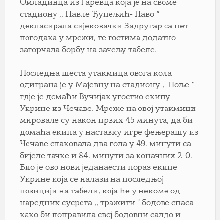
Омладинца из Гаревца која је на своме
стадиону ,, Павле Ђупељић- Паво “
декласирала сијековачки Задругар са пет
погодака у мрежи, те гостима додатно
загорчала борбу на зачељу табеле.
Последња шеста утакмица овога кола
одиграна је у Мајевцу на стадиону ,, Поље “
гдје је домаћи Вучијак угостио екипу
Укрине из Чечаве. Мреже на овој утакмици
мировале су након првих 45 минута, да би
домаћа екипа у наставку игре фењерашу из
Чечаве спаковала два гола у 49. минути са
бијеле тачке и 84. минути за коначних 2-0.
Био је ово нови једанаести пораз екипе
Укрине која се налази на последњој
позицији на табели, која ће у некоме од
наредних сусрета ,, тражити “ бодове спаса
како би поправила свој бодовни салдо и