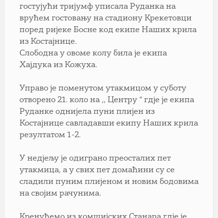
гостујући тријумф уписала Руданка на
врућем гостовању на стадиону Крекетовци
поред ријеке Босне код екипе Наших крила
из Костајнице.
Слободна у овоме колу била је екипа
Хајдука из Кожуха.
Управо је поменутом утакмицом у суботу
отворено 21. коло на ,, Центру “ гдје је екипа
Руданке однијела пуни плијен из
Костајнице савладавши екипу Наших крила
резултатом 1-2.
У недјељу је одиграно преосталих пет
утакмица, а у свих пет домаћини су се
сладили пуним плијеном и новим бодовима
на својим рачунима.
Кренућемо из комшијских Станара гдје је