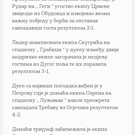
Рудар на ,, Геги “ угостио екипу Црвене
звијезде из Обудовца и извојевао веома
важну побједу у борби за опстанак
савладавши госта резултатом 2-1.
Лидер шампионата екипа Скугрића на
стадиону ,, Грабици “ у дуелу између двије
модричке екипе загорачала је недјељу
гостима из Дугог поља те их поразила
резултатом 3-1.
Дуел са највише погодака виђен је у
Петрову гдје је домаћа екипа Озрена на
стадиону ,, Лужањак “ након преокрета
савладала Требаву из Осјечана резултатом
4-2.
Домаћи тријумф забиљежила је екипа