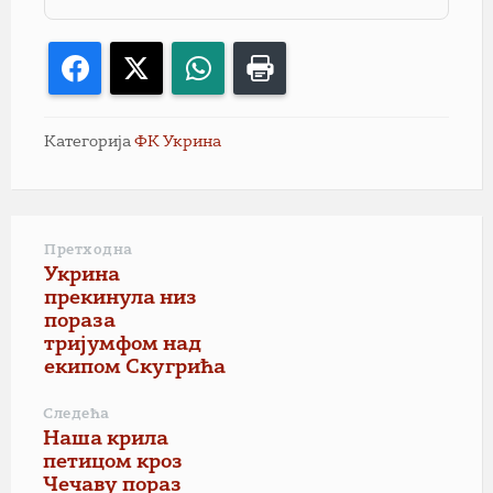
Facebook
X
WhatsApp
Print
Категорија
ФК Укрина
Претходна
Укрина
прекинула низ
пораза
тријумфом над
екипом Скугрића
Следећа
Наша крила
петицом кроз
Чечаву пораз