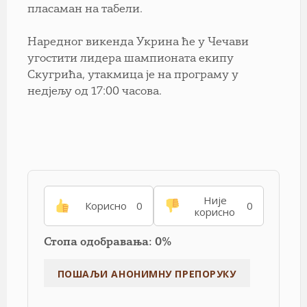
пласаман на табели.
Наредног викенда Укрина ће у Чечави
угостити лидера шампионата екипу
Скугрића, утакмица је на програму у
недјељу од 17:00 часова.
Није
Корисно
0
0
корисно
Стопа одобравања: 0%