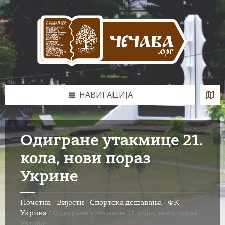
Skip
Skip
Skip
to
to
to
content
left
footer
sidebar
НАВИГАЦИЈА
Одигране утакмице 21.
кола, нови пораз
Укрине
Почетна
/
Вијести
/
Спортска дешавања
/
ФК
Укрина
/
Одигране утакмице 21. кола, нови пораз
Укрине