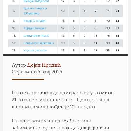
Аутор
Дејан Продић
Објављено 5. мај 2025.
Протеклог викенда одигране су утакмице
21. кола Регионалне лиге ,, Центар “, а на
шест утакмица виђен је 21 погодак.
На шест утакмица домаће екипе
забиљежиле су пет побједа док је једини