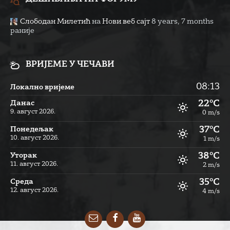
Слободан Милетић
на
Нови веб сајт
8 years, 7 months
раније
ВРИЈЕМЕ У ЧЕЧАВИ
08:13
Локално вријеме
22°C
Данас
9. август 2026.
0 m/s
37°C
Понедељак
10. август 2026.
1 m/s
38°C
Уторак
11. август 2026.
2 m/s
35°C
Cреда
12. август 2026.
4 m/s
Email
Facebook
YouTube