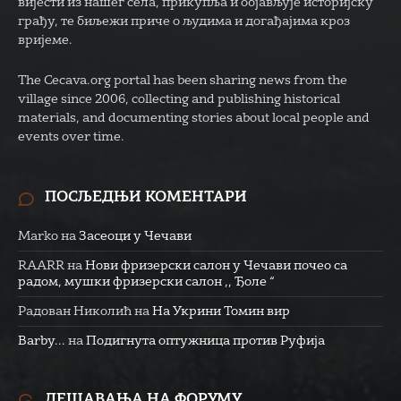
вијести из нашег села, прикупља и објављује историјску
грађу, те биљежи приче о људима и догађајима кроз
вријеме.
The Cecava.org portal has been sharing news from the
village since 2006, collecting and publishing historical
materials, and documenting stories about local people and
events over time.
ПОСЉЕДЊИ КОМЕНТАРИ
Marko
на
Засеоци у Чечави
RAARR
на
Нови фризерски салон у Чечави почео са
радом, мушки фризерски салон ,, Ђоле “
Радован Николић
на
На Укрини Томин вир
Barby...
на
Подигнута оптужница против Руфија
ДЕШАВАЊА НА ФОРУМУ