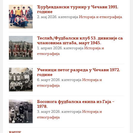
Ђурђевдански турнир у Чечави 1991.
године
2. мај 2026.
категорија
Историја и етнографија
Теслић/Фудбалски клуб 53. дивизије са
члановима штаба, март 1945.
1. април 2026.
категорија
Историја и
етнографија
Ученици петог разреда у Чечави 1972.
године
6. март 2026.
категорија
Историја и
етнографија
Босонога фудбалска екипа из Гаја –
1978.
3. март 2026.
категорија
Историја и
етнографија
ВИШЕ