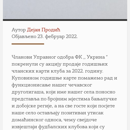
Аутор
Дејан Продић
Објављено 23. фебруар 2022.
Чланови Управног одобра ФК ,, Укрина ”
покренули су акцију продаје годишњих
чланских карти клуба за 2022. годину.
Куповином годишње карте помажемо рад и
функционисање нашег чечавског
друголигаша, који име нашег села поносно
представља по бројним мјестима бањалучке
и добојске регије, а на све госте који посјете
наше село остављају позитиван утисак
домаћинског односа, чему свејдоче
извјештаји фудбалских клубова који су