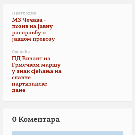
Претходна
МЗ Чечава -
позив на јавну
расправбу о
јавном превозу
Следећа
ПД Визант на
Грмечком маршу
у знак сјећања на
славне
партизанске
дане
0 Коментарa