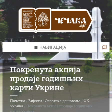
Skip
Skip
Skip
to
to
to
content
left
footer
sidebar
НАВИГАЦИЈА
Покренута акција
продаје годишњих
карти Укрине
Почетна
/
Вијести
/
Спортска дешавања
/
ФК
Укрина
/
Покренута акција продаје годишњих
карти Укрине