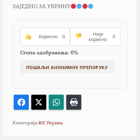
ЗАЈЕДНО ЗА УКРИНУ
Није
Корисно
0
0
корисно
Стопа одобравања: 0%
Facebook
X
WhatsApp
Print
Категорија
ФК Укрина