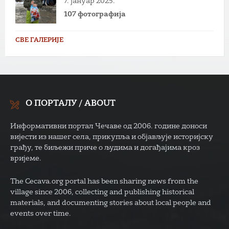
7. јануар 2025.
107 фотографија
СВЕ ГАЛЕРИЈЕ
О ПОРТАЛУ / ABOUT
Информативни портал Чечаве од 2006. године доноси
вијести из нашег села, прикупља и објављује историјску
грађу, те биљежи приче о људима и догађајима кроз
вријеме.
The Cecava.org portal has been sharing news from the
village since 2006, collecting and publishing historical
materials, and documenting stories about local people and
events over time.