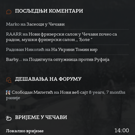
ПОСЉЕДЊИ КОМЕНТАРИ
Marko
на
Засеоци у Чечави
RAARR
на
Нови фризерски салон у Чечави почео са
радом, мушки фризерски салон ,, Ђоле “
Радован Николић
на
На Укрини Томин вир
Barby...
на
Подигнута оптужница против Руфија
ДЕШАВАЊА НА ФОРУМУ
Слободан Милетић
на
Нови веб сајт
8 years, 7 months
раније
ВРИЈЕМЕ У ЧЕЧАВИ
14:00
Локално вријеме