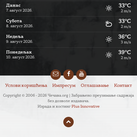
33°C
Данас
7. август 2026.
2 m/s
33°C
Субота
8. август 2026.
2 m/s
36°C
Недеља
9. август 2026.
3 m/s
39°C
Понедељак
10. август 2026.
2 m/s
Email
Facebook
YouTube
Услови коришћења
Импресум
Оглашавање
Контакт
Copyright © 2006 - 2026 Чечава.org | Забрањено преузимање садржаја
без дозволе издавача.
Израда и хостинг
Plus Innovative