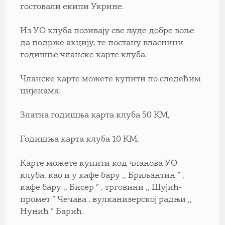
гостовали екипи Укрине.
Из УО клуба позивају све људе добре воље
да подрже акцију, те постану власници
годишње чланске карте клуба.
Чланске карте можете купити по следећим
цијенама:
Златна годишња карта клуба 50 КМ,
Годишња карта клуба 10 КМ.
Карте можете купити код чланова УО
клуба, као и у кафе бару ,, Бриљантин ” ,
кафе бару ,, Бисер ” , трговини ,, Шујић-
промет ” Чечава , вулканизерској радњи ,,
Нунић ” Барић.