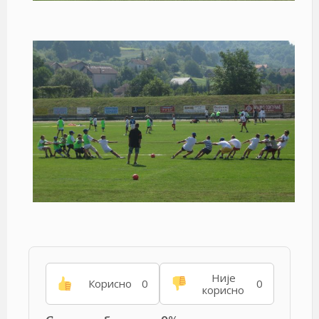
Није
Корисно
0
0
корисно