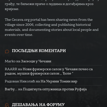
грађу, те биљежи приче о људима и догађајима кроз
вријеме.
The Cecava.org portal has been sharing news from the
village since 2006, collecting and publishing historical
materials, and documenting stories about local people and
events over time.
ПОСЉЕДЊИ КОМЕНТАРИ
Marko
на
Засеоци у Чечави
RAARR
на
Нови фризерски салон у Чечави почео са
радом, мушки фризерски салон ,, Ђоле “
Радован Николић
на
На Укрини Томин вир
Barby...
на
Подигнута оптужница против Руфија
ДЕШАВАЊА НА ФОРУМУ