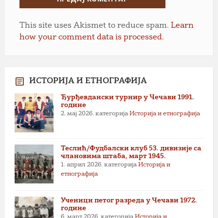
This site uses Akismet to reduce spam.
Learn
how your comment data is processed.
ИСТОРИЈА И ЕТНОГРАФИЈА
Ђурђевдански турнир у Чечави 1991.
године
2. мај 2026.
категорија
Историја и етнографија
Теслић/Фудбалски клуб 53. дивизије са
члановима штаба, март 1945.
1. април 2026.
категорија
Историја и
етнографија
Ученици петог разреда у Чечави 1972.
године
6. март 2026.
категорија
Историја и