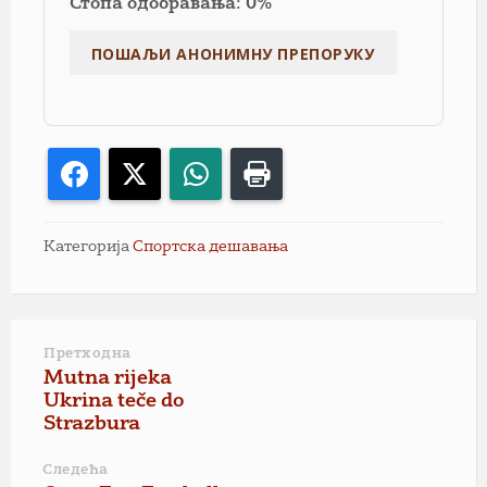
Стопа одобравања: 0%
Facebook
X
WhatsApp
Print
Категорија
Спортска дешавања
Претходна
Mutna rijeka
Ukrina teče do
Strazbura
Следећа