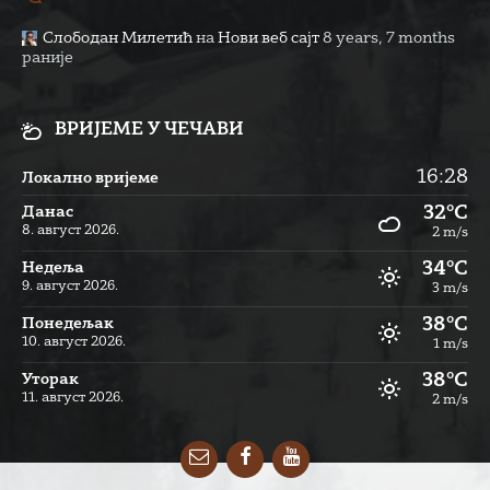
Слободан Милетић
на
Нови веб сајт
8 years, 7 months
раније
ВРИЈЕМЕ У ЧЕЧАВИ
16:28
Локално вријеме
32°C
Данас
8. август 2026.
2 m/s
34°C
Недеља
9. август 2026.
3 m/s
38°C
Понедељак
10. август 2026.
1 m/s
38°C
Уторак
11. август 2026.
2 m/s
Email
Facebook
YouTube