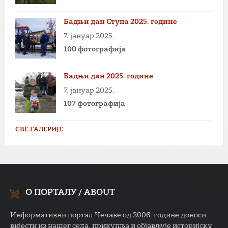
Бадњи дан Ступа 2025. године
7. јануар 2025.
100 фотографија
Бадњи дан 2025. године
7. јануар 2025.
107 фотографија
СВЕ ГАЛЕРИЈЕ
О ПОРТАЛУ / ABOUT
Информативни портал Чечаве од 2006. године доноси
вијести из нашег села, прикупља и објављује историјску