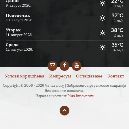
22°C
Данас
9. август 2026.
0 m/s
37°C
Понедељак
10. август 2026.
1 m/s
38°C
Уторак
11. август 2026.
2 m/s
35°C
Cреда
12. август 2026.
4 m/s
Email
Facebook
YouTube
Услови коришћења
Импресум
Оглашавање
Контакт
Copyright © 2006 - 2026 Чечава.org | Забрањено преузимање садржаја
без дозволе издавача.
Израда и хостинг
Plus Innovative