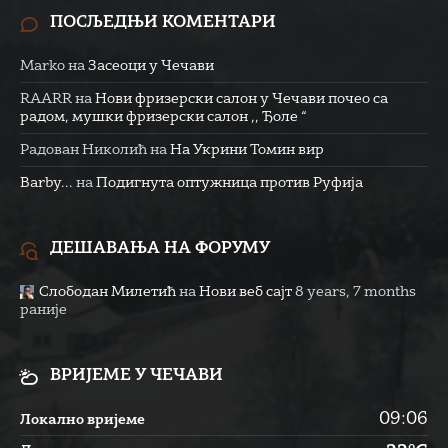
ПОСЉЕДЊИ КОМЕНТАРИ
Marko
на
Засеоци у Чечави
RAARR
на
Нови фризерски салон у Чечави почео са
радом, мушки фризерски салон ,, Ђоле “
Радован Николић
на
На Укрини Томин вир
Barby...
на
Подигнута оптужница против Руфија
ДЕШАВАЊА НА ФОРУМУ
Слободан Милетић
на
Нови веб сајт
8 years, 7 months
раније
ВРИЈЕМЕ У ЧЕЧАВИ
09:06
Локално вријеме