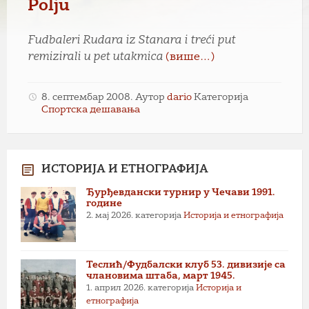
Polju
Fudbaleri Rudara iz Stanara i treći put
remizirali u pet utakmica
(више…)
8. септембар 2008.
Аутор
dario
Категорија
Спортска дешавања
ИСТОРИЈА И ЕТНОГРАФИЈА
Ђурђевдански турнир у Чечави 1991.
године
2. мај 2026.
категорија
Историја и етнографија
Теслић/Фудбалски клуб 53. дивизије са
члановима штаба, март 1945.
1. април 2026.
категорија
Историја и
етнографија