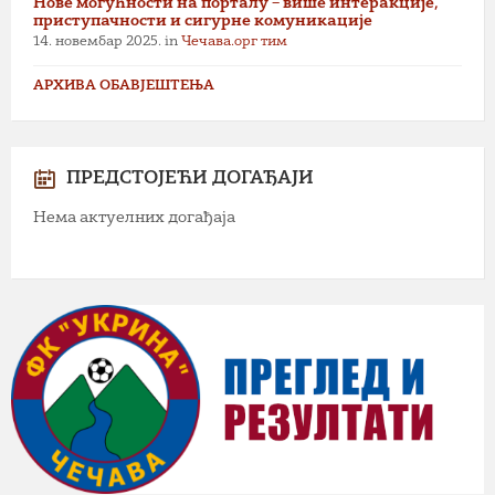
Нове могућности на порталу – више интеракције,
приступачности и сигурне комуникације
14. новембар 2025.
in
Чечава.орг тим
АРХИВА ОБАВЈЕШТЕЊА
ПРЕДСТОЈЕЋИ ДОГАЂАЈИ
Нема актуелних догађаја