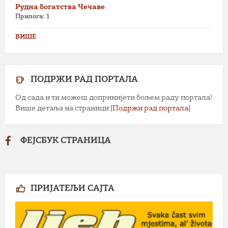
Рудна богатства Чечаве
Прилога: 1
ВИШЕ
ПОДРЖИ РАД ПОРТАЛА
Од сада и ти можеш допринијети бољем раду портала!
Више детаља на страници
[Подржи рад портала]
ФЕЈСБУК СТРАНИЦА
ПРИЈАТЕЉИ САЈТА