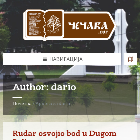
Skip
Skip
Skip
Skip
to
to
to
to
content
left
right
footer
sidebar
sidebar
НАВИГАЦИЈА
Author: dario
Почетна
/
Архива за dario
Rudar osvojio bod u Dugom