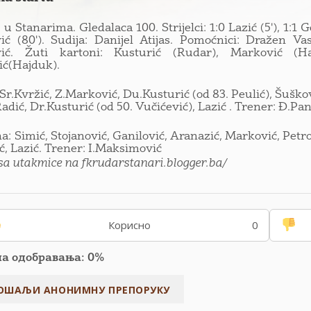
u Stanarima. Gledalaca 100. Strijelci: 1:0 Lazić (5'), 1:1 Ger
ć (80'). Sudija: Danijel Atijas. Pomoćnici: Dražen Va
ić. Žuti kartoni: Kusturić (Rudar), Marković (Ha
ić(Hajduk).
Sr.Kvržić, Z.Marković, Du.Kusturić (od 83. Peulić), Šuškovi
Radić, Dr.Kusturić (od 50. Vučićević), Lazić . Trener: Đ.Pan
a: Simić, Stojanović, Ganilović, Aranazić, Marković, Petrov
ć, Lazić. Trener: I.Maksimović
 sa utakmice na fkrudarstanari.blogger.ba/
Корисно
0
па одобравања: 0%