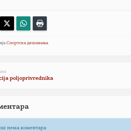
acebook
X
WhatsApp
Print
ија
Спортска дешавања
дна
ija poljoprivrednika
ментарa
ош нема коментара