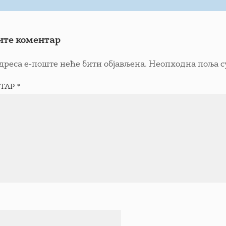
ите коментар
дреса е-поште неће бити објављена.
Неопходна поља с
ТАР
*