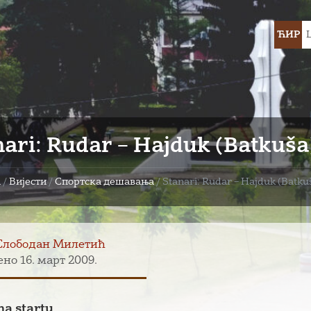
Choose
ЋИР
languag
nari: Rudar – Hajduk (Batkuša)
а
/
Вијести
/
Спортска дешавања
/
Stanari: Rudar – Hajduk (Batkuš
Слободан Милетић
но 16. март 2009.
na startu