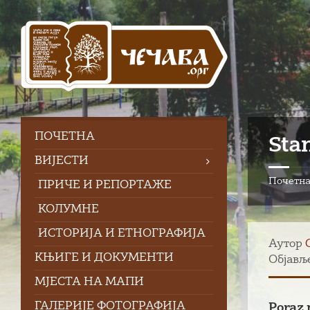
Skip
Skip
Skip
to
to
to
content
left
footer
sidebar
ПOЧЕТНА
Sta
ВИЈЕСТИ
Почетн
ПРИЧЕ И РЕПОРТАЖЕ
КОЛУМНЕ
ИСТОРИЈА И ЕТНОГРАФИЈА
Аутор
КЊИГЕ И ДОКУМЕНТИ
Објавље
МЈЕСТА НА МАПИ
ГАЛЕРИЈЕ ФОТОГРАФИЈА
Poraz 