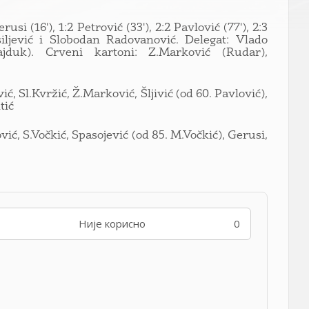
usi (16'), 1:2 Petrović (33'), 2:2 Pavlović (77'), 2:3
siljević i Slobodan Radovanović. Delegat: Vlado
jduk). Crveni kartoni: Z.Marković (Rudar),
ć, Sl.Kvržić, Ž.Marković, Šljivić (od 60. Pavlović),
tić
ić, S.Vočkić, Spasojević (od 85. M.Vočkić), Gerusi,
Није корисно
0