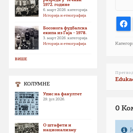
1972. године
6. март 2026.
категорија
Историја и етнографија
F
Босонога фудбалска
екипа из Гаја – 1978.
3. март 2026.
категорија
Категор
Историја и етнографија
ВИШЕ
Претхо
Edukac
КОЛУМНЕ
Упис на факултет
29. јул 2026.
0 Ко
О штафети и
Ј
национализму