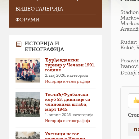
ВИДЕО ГАЛЕРИЈА
Stadion 
Markovi
ФОРУМИ
Markov
Arandž
Rudar: 
ИСТОРИЈА И
Kokić, 
ЕТНОГРАФИЈА
Ђурђевдански
Posavin
турнир у Чечави 1991.
Ivanovi
године
Detalji
2. мај 2026.
категорија
Историја и етнографија
Теслић/Фудбалски
клуб 53. дивизије са
члановима штаба,
март 1945.
Сто
1. април 2026.
категорија
Историја и етнографија
Ученици петог
разреда у Чечави