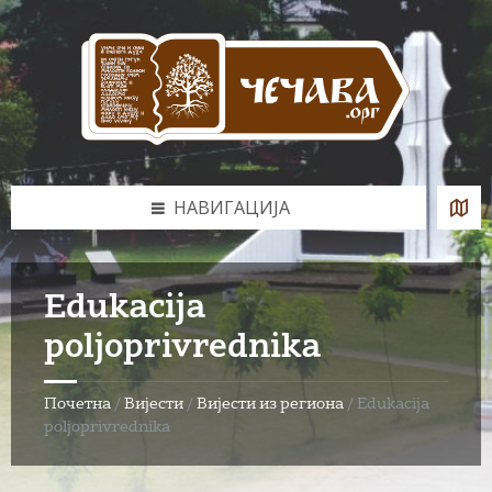
Skip
Skip
Skip
to
to
to
content
left
footer
sidebar
НАВИГАЦИЈА
Edukacija
poljoprivrednika
Почетна
/
Вијести
/
Вијести из региона
/
Edukacija
poljoprivrednika