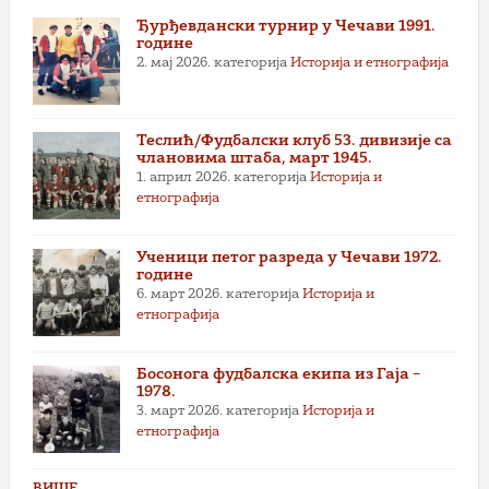
Ђурђевдански турнир у Чечави 1991.
године
2. мај 2026.
категорија
Историја и етнографија
Теслић/Фудбалски клуб 53. дивизије са
члановима штаба, март 1945.
1. април 2026.
категорија
Историја и
етнографија
Ученици петог разреда у Чечави 1972.
године
6. март 2026.
категорија
Историја и
етнографија
Босонога фудбалска екипа из Гаја –
1978.
3. март 2026.
категорија
Историја и
етнографија