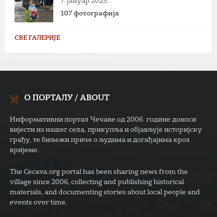
7. јануар 2025.
107 фотографија
СВЕ ГАЛЕРИЈЕ
О ПОРТАЛУ / ABOUT
Информативни портал Чечаве од 2006. године доноси
вијести из нашег села, прикупља и објављује историјску
грађу, те биљежи приче о људима и догађајима кроз
вријеме.
The Cecava.org portal has been sharing news from the
village since 2006, collecting and publishing historical
materials, and documenting stories about local people and
events over time.