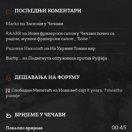
ПОСЉЕДЊИ КОМЕНТАРИ
Marko
на
Засеоци у Чечави
RAARR
на
Нови фризерски салон у Чечави почео са
радом, мушки фризерски салон ,, Ђоле “
Радован Николић
на
На Укрини Томин вир
Barby...
на
Подигнута оптужница против Руфија
ДЕШАВАЊА НА ФОРУМУ
Слободан Милетић
на
Нови веб сајт
8 years, 7 months
раније
ВРИЈЕМЕ У ЧЕЧАВИ
00:45
Локално вријеме