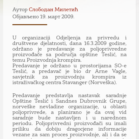
Аутор
Слободан Милетић
Објављено 19. март 2009.
U organizaciji Odjeljenja za privredu i
društvene djelatnosti, dana 16.3.2009 godine,
održano je predavanje za poljoprivredne
proizvođače sa područja opštine Teslić, na
temu Proizvodnja krompira.
Predavanje je održano u prostorijama SO-e
Teslić, a predavač je bio dr Arne Vagle,
savjetnik za proizvodnju krompira iz
istraživačkog centra Stavanger (Norveška).
Predavanje predstavlja nastavak saradnje
Opštine Teslić i Sandnes Dubrovnik Grupe,
norveške nevladine organizacije, u oblasti
poljoprivrede, a planirano je da ovaj vid
saradnje bude nastavljen i u narednom
periodu. Poljoprivredni proizvođači su imali
priliku da dobiju dragocjene informacije
vezane za sam proces proizvodnje, ali i da se