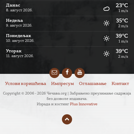
23°C
Данас
8. август 2026.
1 m/s
35°C
Недеља
9. август 2026.
2 m/s
39°C
Понедељак
10. август 2026.
1 m/s
39°C
Уторак
11. август 2026.
2 m/s
Email
Facebook
YouTube
Услови коришћења
Импресум
Оглашавање
Контакт
Copyright © 2006 - 2026 Чечава.org | Забрањено преузимање садржаја
без дозволе издавача.
Израда и хостинг
Plus Innovative