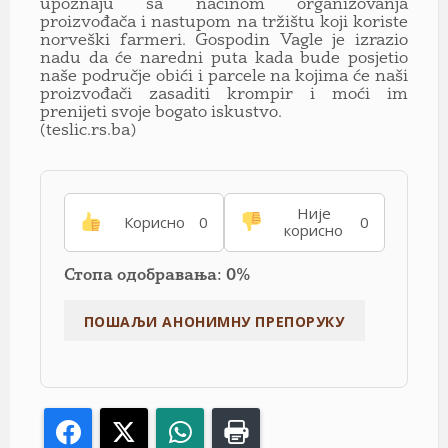
upoznaju sa načinom organizovanja
proizvođača i nastupom na tržištu koji koriste
norveški farmeri. Gospodin Vagle je izrazio
nadu da će naredni puta kada bude posjetio
naše područje obići i parcele na kojima će naši
proizvođači zasaditi krompir i moći im
prenijeti svoje bogato iskustvo.
(teslic.rs.ba)
Није
Корисно
0
0
корисно
Стопа одобравања: 0%
Facebook
X
WhatsApp
Print