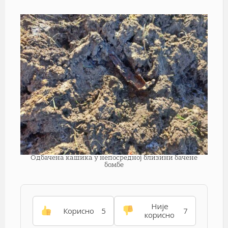
Одбачена кашика у непосредној близини бачене
бомбе
Није
Корисно
5
7
корисно