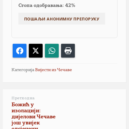
Стопа одобравања: 42%
Facebook
X
WhatsApp
Print
Категорија
Вијести из Чечаве
Претходна
Божић у
изолацији:
дијелови Чечаве
још увијек