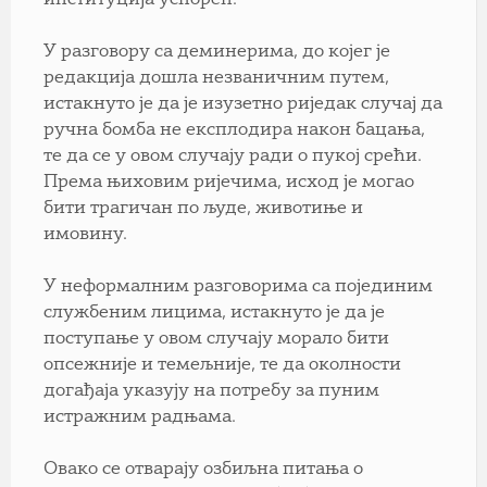
У разговору са деминерима, до којег је
редакција дошла незваничним путем,
истакнуто је да је изузетно риједак случај да
ручна бомба не експлодира након бацања,
те да се у овом случају ради о пукој срећи.
Према њиховим ријечима, исход је могао
бити трагичан по људе, животиње и
имовину.
У неформалним разговорима са појединим
службеним лицима, истакнуто је да је
поступање у овом случају морало бити
опсежније и темељније, те да околности
догађаја указују на потребу за пуним
истражним радњама.
Овако се отварају озбиљна питања о