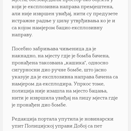
који је експлозивна направа премјештена,
али није извршен увиђај, нити су предузете
истражне радње у циљу утврђивања ко је и
са којом намјером бацио експлозивну
направу.
Посебно забрињава чињеница да је
накнадно, на мјесту гдје је бомба бачена,
пронађена такозвана „кашика“, односно
сигурносни дио ручне бомбе, што јасно
указује да је експлозивна направа бачена са
намјером да експлодира. Упркос томе,
полиција није изашла на мјесто бацања,
нити је извршила увиђај на лицу мјеста гдје
је пронађен дио бомбе.
Редакција портала упутила је новинарски
упит Полицијској управи Добој са пет