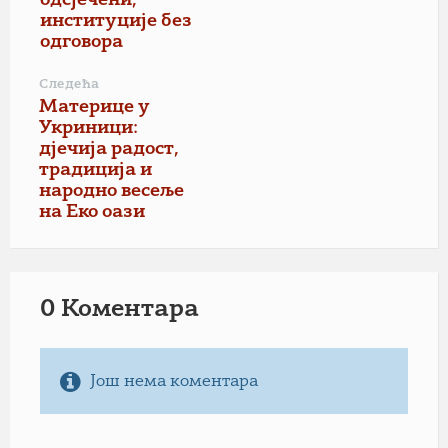
одсјечени,
институције без
одговора
Следећа
Материце у
Укриници:
дјечија радост,
традиција и
народно весеље
на Еко оази
0 Коментарa
Још нема коментара