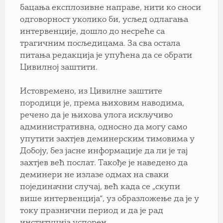
бацања експлозивне направе, нити ко сноси
одговорност уколико би, усљед одлагања
интервенције, дошло до несреће са
трагичним посљедицама. За сва остала
питања редакција је упућена да се обрати
Цивилној заштити.
Истовремено, из Цивилне заштите
породици је, према њиховим наводима,
речено да је њихова улога искључиво
административна, односно да могу само
упутити захтјев деминерским тимовима у
Добоју, без јасне информације да ли је тај
захтјев већ послат. Такође је наведено да
деминери не излазе одмах на сваки
појединачни случај, већ када се „скупи
више интервенција“, уз образложење да је у
току празнични период и да је рад
институција успорен.