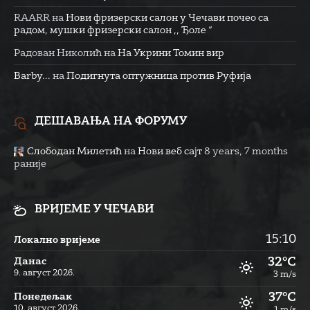
RAARR
на
Нови фризерски салон у Чечави почео са
радом, мушки фризерски салон ,, Ђоле “
Радован Николић
на
На Укрини Томин вир
Barby...
на
Подигнута оптужница против Руфија
ДЕШАВАЊА НА ФОРУМУ
Слободан Милетић
на
Нови веб сајт
8 years, 7 months
раније
ВРИЈЕМЕ У ЧЕЧАВИ
15:10
Локално вријеме
32°C
Данас
9. август 2026.
3 m/s
37°C
Понедељак
10. август 2026.