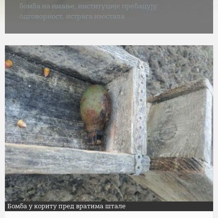
бомба на имање, институције пребацују
одговорност, истрага изостала
Бомба у кориту пред вратима штале