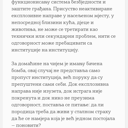
функционисању система безбједности и
заштите грађана. Присуство неактивиране
експлозивне направе у насељеном мјесту, у
непосредној близини кућа, дјеце и
животиња, не може се третирати као
технички или секундарни проблем, нити се
одговорност може пребацивати са
институције на институцију.
За домаћине на чијем је имању бачена
бомба, овај случај не представља само
пропуст институција, већ поруку да су
препуштени сами себи. Док експлозивна
направа није изузета, док истрага није
покренута и док нико не преузима
одговорност, поставља се питање: да ли
породица треба да живи у сталном страху
да ће се намјера која је већ једном постојала
— поновити?