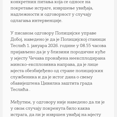
конкретних питања која се односе на
покретање истраге, извршење увиђаја,
надлежности и одговорност у случају
одлагања интервенције.
У писаном одговору Полицијске управе
Добој, наведено је да је Полицијској станици
Теслић 1. јануара 2026. године у 08.55 часова
пријављено да је у близини породичне куће
у мјесту Чечава пронађена неексплодирана
минско-експлозивна направа, да је лице
мјеста обезбијеђено од стране полицијских
службеника и да је истог дана о свему
обавијештена Цивилна заштита града
Теслића .
Међутим, у одговору није наведено да ли је
у овом случају покренута било каква
истрага, да ли је извршен увиђај на мјесту