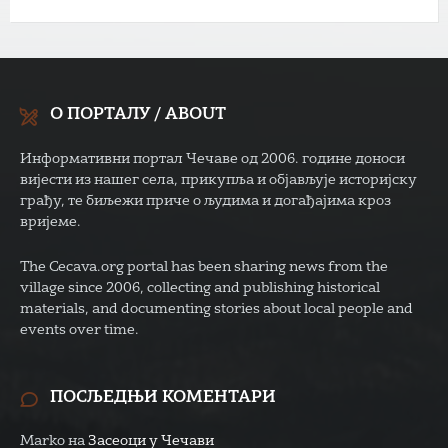
О ПОРТАЛУ / ABOUT
Информативни портал Чечаве од 2006. године доноси
вијести из нашег села, прикупља и објављује историјску
грађу, те биљежи приче о људима и догађајима кроз
вријеме.
The Cecava.org portal has been sharing news from the
village since 2006, collecting and publishing historical
materials, and documenting stories about local people and
events over time.
ПОСЉЕДЊИ КОМЕНТАРИ
Marko
на
Засеоци у Чечави