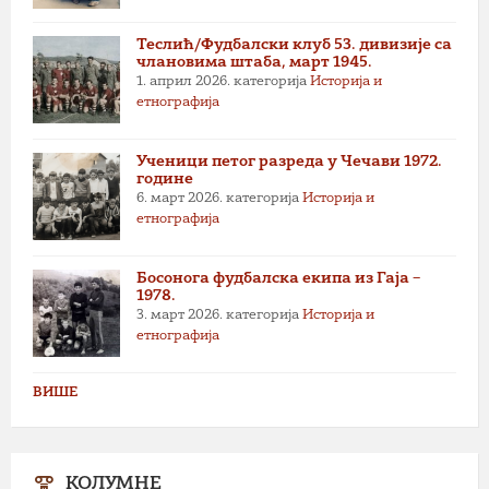
Теслић/Фудбалски клуб 53. дивизије са
члановима штаба, март 1945.
1. април 2026.
категорија
Историја и
етнографија
Ученици петог разреда у Чечави 1972.
године
6. март 2026.
категорија
Историја и
етнографија
Босонога фудбалска екипа из Гаја –
1978.
3. март 2026.
категорија
Историја и
етнографија
ВИШЕ
КОЛУМНЕ