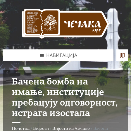
Skip
Skip
Skip
to
to
to
content
left
footer
sidebar
НАВИГАЦИЈА
Бачена бомба на
имање, институције
пребацују одговорност,
истрага изостала
Почетна
/
Вијести
/
Вијести из Чечаве
/
Бачена