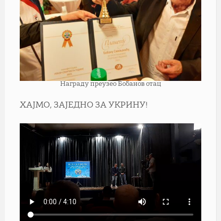
Награду преузео Бобанов отац
ХАЈМО, ЗАЈЕДНО ЗА УКРИНУ!