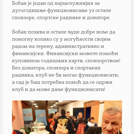
Бобан је један од најзаслужнијих за
дугогодишње функционисање уз остале
спонзоре, спортске раднике и донаторе.
Бобан позива и остале људе добре воље да
помогну колико су у могућности својим
радом на терену, административно и
финансијски. Финансијски можете помоћи
куповином годишњих карти, спонзорством!
Без донатора, спонзора и спортаких
радника, клуб не би могао функционисати,
а сад је баш потребна помоћ да се одржи
клуб и да може даље функционисати!