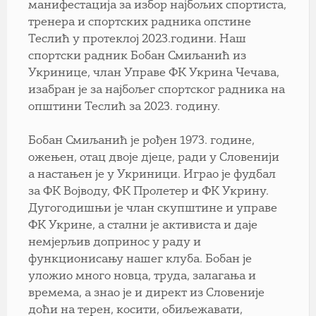
манифестација за избор најбољих спортиста,
тренера и спортских радника опстине
Теслић у протеклој 2023.години. Наш
спортски радник Бобан Смиљанић из
Укринице, члан Управе ФК Укрина Чечава,
изабран је за најбољег спортског радника на
општини Теслић за 2023. годину.
Бобан Смиљанић је рођен 1973. године,
ожењен, отац двоје дјеце, ради у Словенији
а настањен је у Укриници. Играо је фудбал
за ФК Војводу, ФК Пролетер и ФК Укрину.
Дугогодишњи је члан скупштине и управе
ФК Укрине, а стални је активиста и даје
немјерљив допринос у раду и
функционисању нашег клуба. Бобан је
уложио много новца, труда, залагања и
времема, а знао је и директ из Словеније
доћи на терен, косити, обиљежавати,