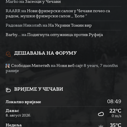
Marko
на
Засеоци у Чечави
RAARR
на
Нови фризерски салон у Чечави почео са
радом, мушки фризерски салон ,, Ђоле “
Радован Николић
на
На Укрини Томин вир
Barby...
на
Подигнута оптужница против Руфија
ДЕШАВАЊА НА ФОРУМУ
Слободан Милетић
на
Нови веб сајт
8 years, 7 months
раније
ВРИЈЕМЕ У ЧЕЧАВИ
08:49
Локално вријеме
22°C
Данас
8. август 2026.
0 m/s
35°C
Недеља