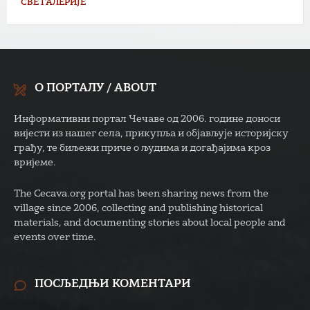
СВЕ ГАЛЕРИЈЕ
О ПОРТАЛУ / ABOUT
Информативни портал Чечаве од 2006. године доноси
вијести из нашег села, прикупља и објављује историјску
грађу, те биљежи приче о људима и догађајима кроз
вријеме.
The Cecava.org portal has been sharing news from the
village since 2006, collecting and publishing historical
materials, and documenting stories about local people and
events over time.
ПОСЉЕДЊИ КОМЕНТАРИ