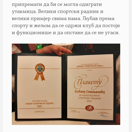
припремати да би се могла одиграти
утакмица. Велики спортски радник и
велики примјер свима нама. Љубав према
спорту и жељом да се одржи клуб да постоји
и функционише и да опстане да се не угаси.