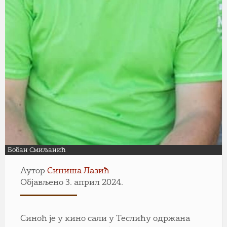
Бобан Смиљанић
Аутор
Синиша Лазић
Објављено 3. април 2024.
Синоћ је у кино сали у Теслићу одржана