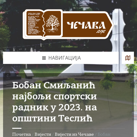
Skip
Skip
Skip
to
to
to
content
left
footer
sidebar
НАВИГАЦИЈА
Бобан Смиљанић
најбољи спортски
радник у 2023. на
општини Теслић
Почетна
/
Вијести
/
Вијести из Чечаве
/
Бобан