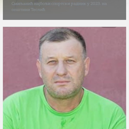
Смиљанић најбољи спортски радник у 2023. на
општини Теслић