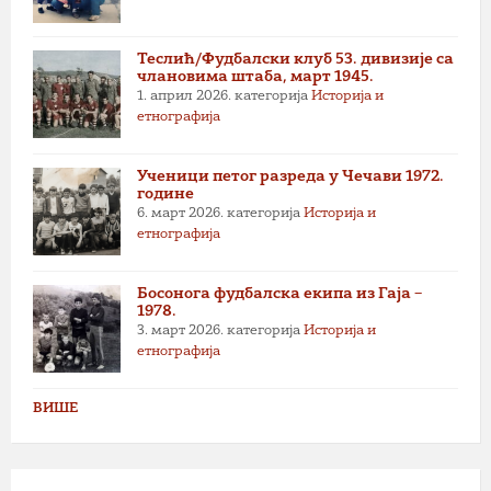
Теслић/Фудбалски клуб 53. дивизије са
члановима штаба, март 1945.
1. април 2026.
категорија
Историја и
етнографија
Ученици петог разреда у Чечави 1972.
године
6. март 2026.
категорија
Историја и
етнографија
Босонога фудбалска екипа из Гаја –
1978.
3. март 2026.
категорија
Историја и
етнографија
ВИШЕ