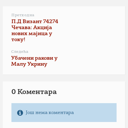
Претходна
П.Д Визант 74274
Чечава: Акција
нових мајица у
току!
Следећа
Убачени ракови у
Малу Укрину
0 Коментарa
Још нема коментара