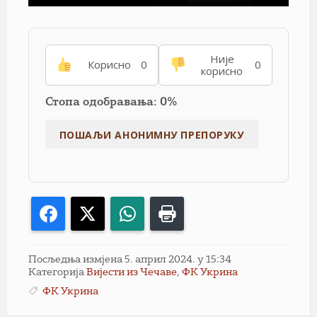
Није
Корисно
0
0
корисно
Стопа одобравања: 0%
Facebook
X
WhatsApp
Print
Посљедња измјена 5. април 2024. у 15:34
Категорија
Вијести из Чечаве
,
ФК Укрина
ФК Укрина