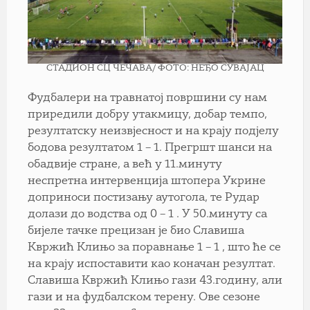
СТАДИОН СЦ ЧЕЧАВА/ ФОТО: НЕЂО СУВАЈАЦ
Фудбалери на травнатој површини су нам
приредили добру утакмицу, добар темпо,
резултатску неизвјесност и на крају подјелу
бодова резултатом 1 – 1. Прегршт шанси на
обадвије стране, а већ у 11.минуту
неспретна интервенција штопера Укрине
доприноси постизању аутогола, те Рудар
долази до водства од 0 – 1 . У 50.минуту са
бијеле тачке прецизан је био Славиша
Квржић Клињо за поравнање 1 – 1 , што ће се
на крају испоставити као коначан резултат.
Славиша Квржић Клињо гази 43.годину, али
гази и на фудбалском терену. Ове сезоне