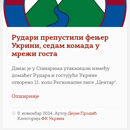
Рудари препустили фењер
Укрини, седам комада у
мрежи госта
Данас је у Станарима утакмицом између
домаћег Рудара и гостујуће Укрине
отворено 11. коло Регионалне лиге „Центар“.
Опширније
9. новембар 2024.
Аутор
Дејан Продић
Категорија
ФК Укрина