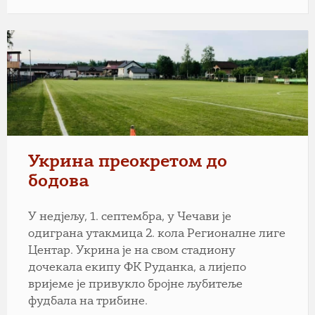
Укрина преокретом до
бодова
У недјељу, 1. септембра, у Чечави је
одиграна утакмица 2. кола Регионалне лиге
Центар. Укрина је на свом стадиону
дочекала екипу ФК Руданка, а лијепо
вријеме је привукло бројне љубитеље
фудбала на трибине.