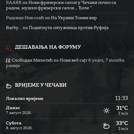
RAARR
на
Нови фризерски салон у Чечави почео са
радом, мушки фризерски салон ,, Ђоле “
Радован Николић
на
На Укрини Томин вир
Barby...
на
Подигнута оптужница против Руфија
ДЕШАВАЊА НА ФОРУМУ
Слободан Милетић
на
Нови веб сајт
8 years, 7 months
раније
ВРИЈЕМЕ У ЧЕЧАВИ
11:33
Локално вријеме
31°C
Данас
7. август 2026.
3 m/s
33°C
Субота
8. август 2026.
2 m/s