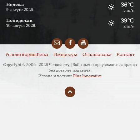
36°C
Недеља
9. август 2026.
3 m/s
39°C
Понедељак
10. август 2026.
2 m/s
Email
Facebook
YouTube
Услови коришћења
Импресум
Оглашавање
Контакт
Copyright © 2006 - 2026 Чечава.org | Забрањено преузимање садржаја
без дозволе издавача.
Израда и хостинг
Plus Innovative