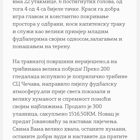
има 22 утакмице, 6 постигнутих голова, од
тога 4 од 4 са бијеле тачке. Краси га добра
игра главом и константно покривање
простора у одбрани, носи капитенску траку
и служи као велики примјер младим
фудбалерима својим односом,залагањем и
понашањем на терену.
На травнатој површини неријешено,а на
трибинама велика побједа! Преко 200
гледалаца испунило је поприлично трибине
СЦ Чечава, направило лијепу фудбалску
атмосферу,али прије свега показали и
велику хуманост и спремност помоћи
својим најближима. Продато је 300
улазница, сакупљено 1516,50КМ. Новац је
предат Јовановићу за наставак лијечења.
Свима Вама велико хвала, останите хумани,
останите добри људи и наставите да пратите