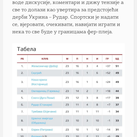
воде дискусије, коментари и дижу тензије а
све то долази као увертира за предстојећи
дерби Укрина – Рудар. Спортски је надати
се, вјеровати, очекивати, навијати играти и
нека то све буде у границама фер-плеја.