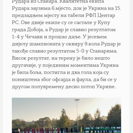
Рудара из Станара. Квалитетна екипа
Рудара заузима 6.мјесто, док је Укрина на 15.
предзадњем мјесту на табели РФЛ Центар
РС. Ове двије екипе су се састале у Купу
града Добоја, а Рудар је славио резултатом
1-4 у Чечави и прошао даље. У јесењем
дијелу шампионата у оквиру 9.кола Рудар је
такође славио резултатом 5-0 у Станарима.
Висок резултат, на терену је било нешто
другачије, у појединим моментима Укрина
је била боља, постигла и два гола која су
поништена због офсајда и фаула, да би се у
другом полувремену десио потоп Укрине.