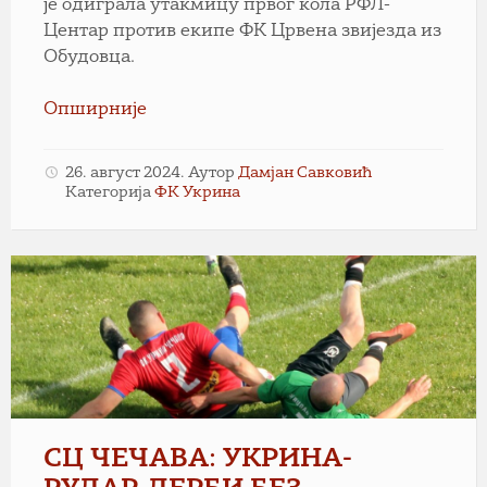
је одиграла утакмицу првог кола РФЛ-
Центар против екипе ФК Црвена звијезда из
Обудовца.
Опширније
26. август 2024.
Аутор
Дамјан Савковић
Категорија
ФК Укрина
Укрина-
Рудар/
фото:
Неђо
Сувајац
СЦ ЧЕЧАВА: УКРИНА-