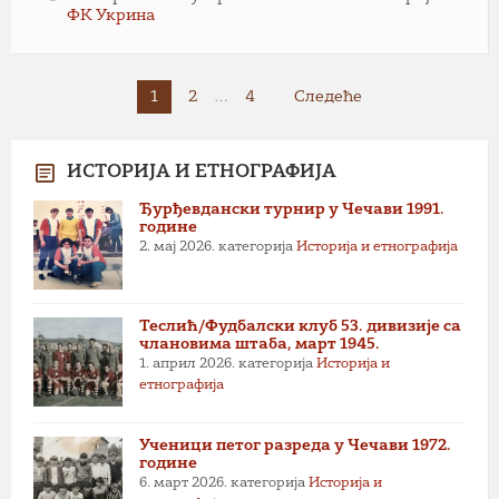
ФК Укрина
Пагинација
1
2
…
4
Следеће
чланака
ИСТОРИЈА И ЕТНОГРАФИЈА
Ђурђевдански турнир у Чечави 1991.
године
2. мај 2026.
категорија
Историја и етнографија
Теслић/Фудбалски клуб 53. дивизије са
члановима штаба, март 1945.
1. април 2026.
категорија
Историја и
етнографија
Ученици петог разреда у Чечави 1972.
године
6. март 2026.
категорија
Историја и