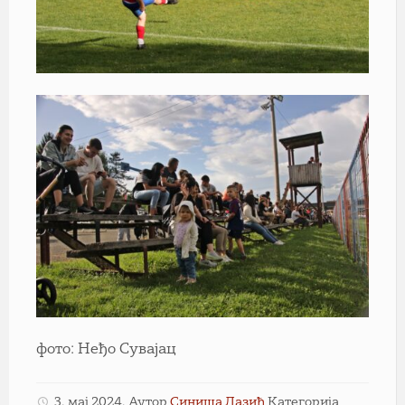
фото: Неђо Сувајац
3. мај 2024.
Аутор
Синиша Лазић
Категорија