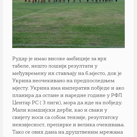
Рудар је имао високе амбиције за врх
табеле, нешто лошији резултати у
међувремену их стављају на 6.мјесто, док је
Укрина неочекивано на предпоследњем
мјесту. Укрина има императив побједе и ако
планира да остане и наредне године у РФЛ
Центар РС ( 3 лиги), мора да иде на побједу.
Мали комшијски дерби, као и сваки у
свијету носи са собом тензије, резултатску
неизвјесност, препирке и велика очекивања.
Тако се ових дана на друштвеним мрежама