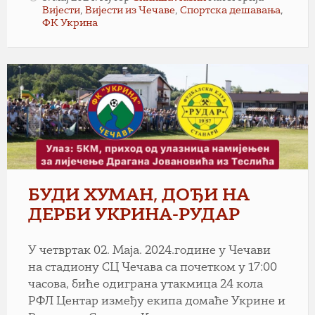
Вијести
,
Вијести из Чечаве
,
Спортска дешавања
,
ФК Укрина
БУДИ ХУМАН, ДОЂИ НА
ДЕРБИ УКРИНА-РУДАР
У четвртак 02. Маја. 2024.године у Чечави
на стадиону СЦ Чечава са почетком у 17:00
часова, биће одиграна утакмица 24 кола
РФЛ Центар између екипа домаће Укрине и