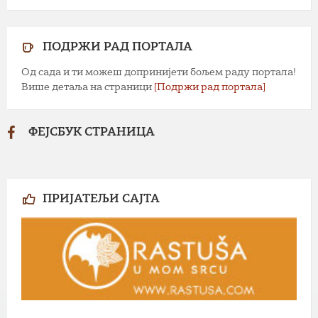
ПОДРЖИ РАД ПОРТАЛА
Од сада и ти можеш допринијети бољем раду портала!
Више детаља на страници
[Подржи рад портала]
ФЕЈСБУК СТРАНИЦА
ПРИЈАТЕЉИ САЈТА