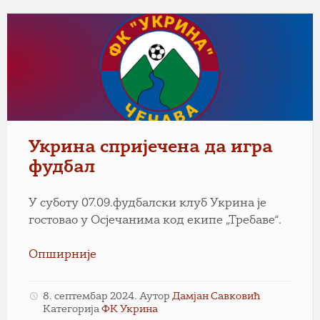
Укрина спријечена да игра
фудбал
У суботу 07.09.фудбалски клуб Укрина је
гостовао у Осјечанима код екипе „Требаве“.
Опширније
8. септембар 2024.
Аутор
Дамјан Савковић
Категорија
ФК Укрина