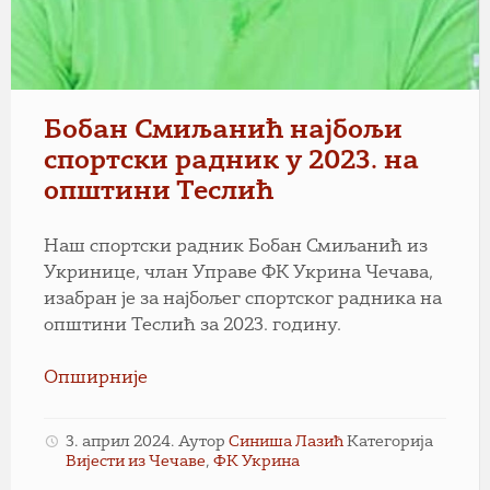
Бобан Смиљанић најбољи
спортски радник у 2023. на
општини Теслић
Наш спортски радник Бобан Смиљанић из
Укринице, члан Управе ФК Укрина Чечава,
изабран је за најбољег спортског радника на
општини Теслић за 2023. годину.
Опширније
3. април 2024.
Аутор
Синиша Лазић
Категорија
Вијести из Чечаве
,
ФК Укрина