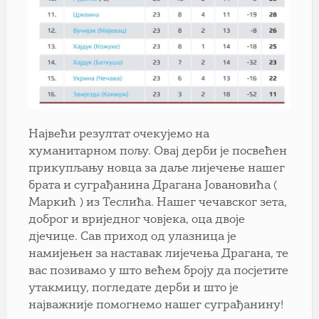
Највећи резултат очекујемо на
хуманитарном пољу. Овај дерби је посвећен
прикупљању новца за даље лијечење нашег
брата и суграђанина Драгана Јовановића (
Маркић ) из Теслића. Нашег чечавског зета,
доброг и вриједног човјека, оца двоје
дјечице. Сав приход од улазница је
намијењен за наставак лијечења Драгана, те
вас позивамо у што већем броју да посјетите
утакмицу, погледате дерби и што је
најважније помогнемо нашег суграђанину!