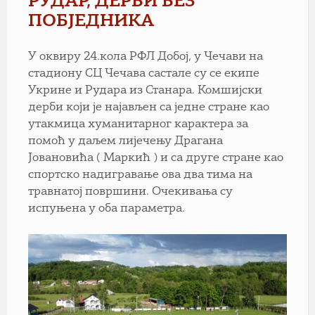
РУДАР, ДЕРБИ БЕЗ
ПОБЈЕДНИКА
У оквиру 24.кола РФЛ Добој, у Чечави на
стадиону СЦ Чечава састале су се екипе
Укрине и Рудара из Станара. Комшијски
дерби који је најављен са једне стране као
утакмица хуманитарног карактера за
помоћ у даљем лијечењу Драгана
Јовановића ( Маркић ) и са друге стране као
спортско надигравање ова два тима на
травнатој површини. Очекивања су
испуњена у оба параметра.