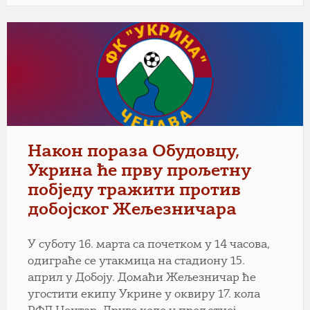
Након пораза Обудовцу,
Укрина ће прву прољетну
побједу тражити против
добојског Жељезничара
У суботу 16. марта са почетком у 14 часова,
одиграће се утакмица на стадиону 15.
април у Добоју. Домаћи Жељезничар ће
угостити екипу Укрине у оквиру 17. кола