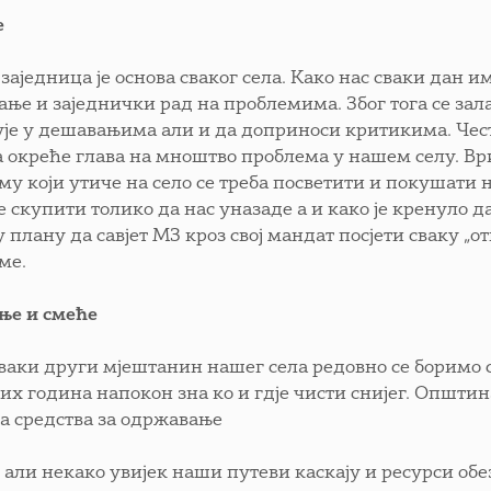
е
заједница је основа сваког села. Како нас сваки дан и
ање и заједнички рад на проблемима. Због тога се за
ује у дешавањима али и да доприноси критикима. Често
 окреће глава на мноштво проблема у нашем селу. Вриј
му који утиче на село се треба посветити и покушати 
 скупити толико да нас уназаде а и како је кренуло да
 у плану да савјет МЗ кроз свој мандат посјети сваку 
ме.
ње и смеће
сваки други мјештанин нашег села редовно се боримо с
вих година напокон зна ко и гдје чисти снијег. Општи
а средства за одржавање
 али некако увијек наши путеви каскају и ресурси обезб