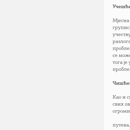
Учешћ
Мјесна 
групис
учеств
разлога
пробле
се може
тога је
пробле
Чишће
Као и 
свих о
огромн
путева,