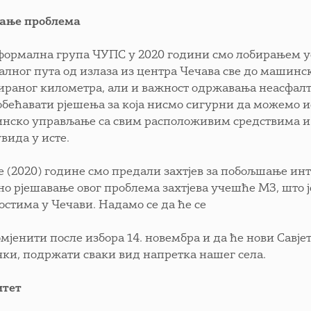
ање проблема
формална група ЧУПС у 2020 години смо лобирањем ус
алног пута од излаза из центра Чечава све до машинск
ираног километра, али и важност одржавања неасфалт
обећавати рјешења за која нисмо сигурни да можемо 
нско управљање са свим расположивим средствима и
вида у исте.
 (2020) године смо предали захтјев за побољшање инт
но рјешавање овог проблема захтјева учешће МЗ, што ј
остима у Чечави. Надамо се да ће се
омјенити после избора 14. новембра и да ће нови Савј
чки, подржати сваки вид напретка нашег села.
итет