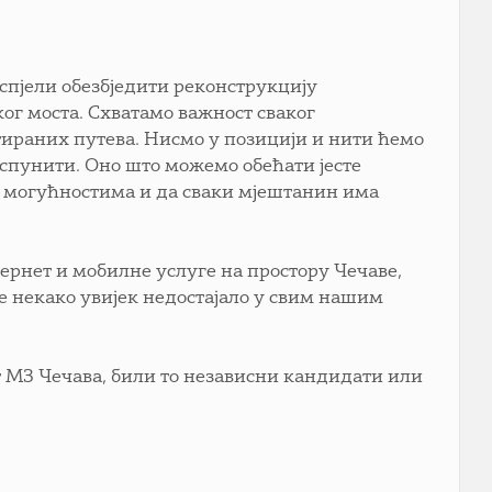
пјели обезбједити реконструкцију
ог моста. Схватамо важност сваког
ираних путева. Нисмо у позицији и нити ћемо
испунити. Оно што можемо обећати јесте
 могућностима и да сваки мјештанин има
ернет и мобилне услуге на простору Чечаве,
е некако увијек недостајало у свим нашим
ет МЗ Чечава, били то независни кандидати или