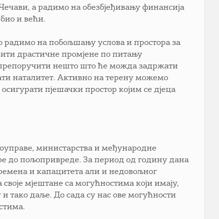
 Чечави, а радимо на обезбјеђивању финансија
 био и већи.
вно радимо на побољшању услова и простора за
вити драстичне промјене по питању
и препоручити нешто што ће можда задржати
ати наталитет. Активно на терену можемо
 осигурати пјешачки простор којим се дјеца
моуправе, министарства и међународне
уре до пољопривреде. За период од годину дана
времена и капацитета али и недовољног
своје мјештане са могућностима који имају,
и тако даље. До сада су нас ове могућности
стима.