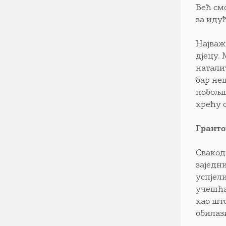
Већ см
за идућ
Најваж
дјецу.
натали
бар не
побољш
крећу 
Гранто
Свакод
заједн
успјел
учешћа
као шт
обилаз