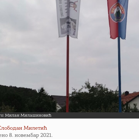
ото: Милан Милашиновић
Слободан Милетић
ено 8. новембар 2021.