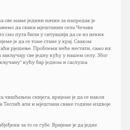
ма све мање једини начин за напредак је
лажемо да сваки мјештанин села Чечава
 смо пута били у ситуацији да се из неких
еме је да се томе стане у крај. Сваком
наћи рјешење. Проблеми неће нестати, само их
 закључају све једну кућу у нашем селу. Због
„откључану“ кућу бар једном и саслуша
а чишћењем снијега, вријеме је да се након
на Теслић али и мјештани сваке године издвоје
јеђени за то се губе. Вријеме је да једне