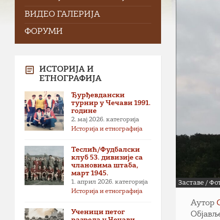
ВИДЕО ГАЛЕРИЈА
ФОРУМИ
ИСТОРИЈА И
ЕТНОГРАФИЈА
Ђурђевдански
турнир у Чечави 1991.
године
2. мај 2026.
категорија
Историја и етнографија
Теслић/Фудбалски
клуб 53. дивизије са
члановима штаба,
март 1945.
1. април 2026.
категорија
Заставе / Ф
Историја и етнографија
Аутор
Ученици петог
Објављ
разреда у Чечави