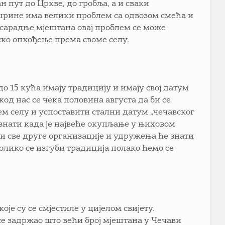
 пут до Цркве, до гробља, а и сваки
вшрине има велики проблем са одвозом смећа и
и сарадње мјештана овај проблем се може
ско опхођење према своме селу.
до 15 кућа имају традицију и имају свој датум
 код нас се чека половина августа да би се
шем селу и успоставити стални датум „чечавског
 знати када је највеће окупљање у њиховом
а и све друге организације и удружења ће знати
олико се изгуби традиција полако ћемо се
е су се смјестиле у цијелом свијету.
се задржао што већи број мјештана у Чечави