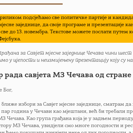
риликом подсјећамо све политичке партије и кандида
 мјесне заједнице, да своје програме и презентације к
 све до 13. новембра. Текстове можете послати путем 
Фејсбука.
грађана за Савјет мјесне заједнице Чечава чини шест
имо у цјелости и неизмијењену презентацију коју су 
р рада савјета МЗ Чечава од стран
 Бог,
е ближе избори за Савјет мјесне заједнице, сматрам да
х пар година у Чечави као мјештани, већ би требали п
 МЗ Чечава. Као група грађана која је у задњем перио
стору МЗ Чечава, увидјели смо многе погодности и рес