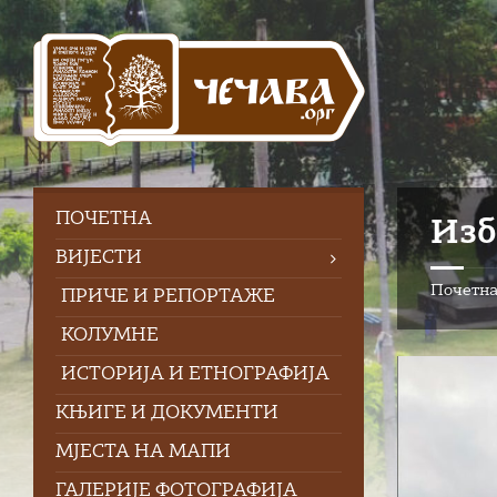
Skip
Skip
Skip
to
to
to
content
left
footer
sidebar
ПOЧЕТНА
Изб
ВИЈЕСТИ
Почетн
ПРИЧЕ И РЕПОРТАЖЕ
КОЛУМНЕ
ИСТОРИЈА И ЕТНОГРАФИЈА
КЊИГЕ И ДОКУМЕНТИ
МЈЕСТА НА МАПИ
ГАЛЕРИЈЕ ФОТОГРАФИЈА