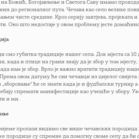
 на Божић, Богојављење и Светога Саву имамо проходан
нин до регионалног пута. Чечава као село велике по
ањем чисте средине. Кроз серију захтјева, пројеката 
ти. Оно што недостаје у овом проблему јесте домаћин
ија
и смо губитка традиције нашег села. Док мјеста са 10 
и, када и птице на грани знају да је збор у том мјесту,
када нам је збор. Врло је важно вратити традицију на
. Према овом датуму ће сви чечавци из цијелог свијета
з „зборовање“ ће се знати када је и фудбалски турнир 
ребају спремати манифестације као учешће у збору. Ук
ти и ми.
ање
ријеме пролази видимо све више чечавских породица кој
ке породице су спремне да помогну своме селу да би 