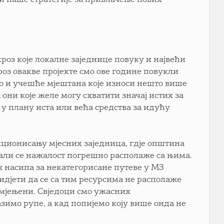
 и наше стратегије за привлачење нових
кроз које локалне заједнице повуку и највећи
роз овакве пројекте смо ове године повукли
ло и учешће мјештана које износи нешто више
 они које желе могу схватити значај истих за
 у плану иста или већа средства за идућу
кционисању мјесних заједница, гдје општина
 али се нажалост погрешно располаже са њима.
х насипа за некатегорисане путеве у МЗ
идјети да се са тим ресурсима не располаже
намјењени. Свједоци смо ужасних
зимо рупе, а кад попијемо коју више онда не