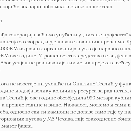
лан ћемо покушати изнијети неке од тих погодности, а
а који ће значајно побољшати стање нашег села.
и
ађа генерација већ смо упућени у „писање пројеката“ 
нансија за свој рад и рјешавање локалних проблема. К
4000КМ из разних организација а уз то је наравно иш
КМ ове године. Утрошеност тих средстава се видјела а
.Због успјешне реализације тих истих пројеката већ су
.
тога не изостаје ни учешће ни Општине Теслић у фун
године издваја велику количину ресурса за рад истих,
а Теслић је ове године обезбједила 990 метара кубни
, а прошле године и више. Нажалост, можемо и сами в
реба, односно сви ти камиони не долазе тамо гдје су 
горисаних путева у МЗ Чечава, гдје свакодневно обила
 мањег ђавла.