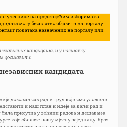
те учеснике на предстојећим изборима за
андидата могу бесплатно објавити на порталу
контакт података назначених на порталу или
 независних кандидата, и у наставку
нам доставили
:
е независних кандидата
 није довољан сав рад и труд који смо уложили
редставити и наш план и идеје за даљи рад и
ду била присутна у већини радова и дешавања
урсе које обилазе нашу мјесну заједницу. Кроз