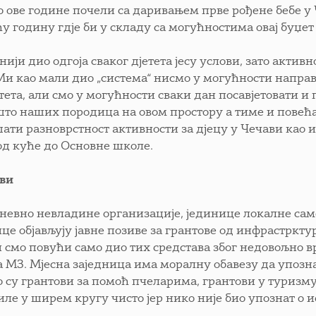
о ове године почели са даривањем прве рођене бебе у
у годину гдје би у складу са могућностима овај буџет
нији дио одгоја сваког дјетета јесу услови, зато акти
 Ми као мали дио „система“ нисмо у могућности напра
тета, али смо у могућности сваки дан посавјетовати 
што наших породица на овом простору а тиме и повећ
ати разноврстност активности за дјецу у Чечави као и
од куће до Основне школе.
ви
невно невладине организације, јединице локалне са
ице објављују јавне позиве за грантове од инфрастркт
и смо повући само дио тих средстава због недовољно 
 МЗ. Мјесна заједница има моралну обавезу да упозна 
о су грантови за помоћ пчеларима, грантови у туризму 
иле у ширем кругу чисто јер нико није био упознат о и