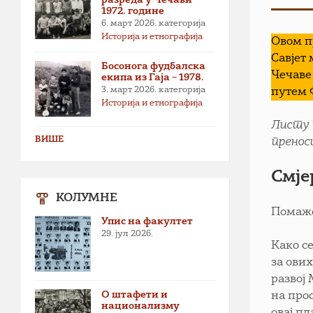
1972. године
6. март 2026.
категорија
Историја и етнографија
Овом п
Савјет
Босонога фудбалска
Чечаве
екипа из Гаја – 1978.
3. март 2026.
категорија
путем 
Историја и етнографија
Листу 
ВИШЕ
пренос
Смје
КОЛУМНЕ
Помаже
Упис на факултет
29. јул 2026.
Како с
за ови
развој
О штафети и
на про
национализму