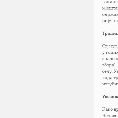
године
мјешта
одржав
ријеши
Традиц
Свједоц
у годин
знало 
збора“
селу. У
када т
изгуби
Увезив
Како в
Чечавс