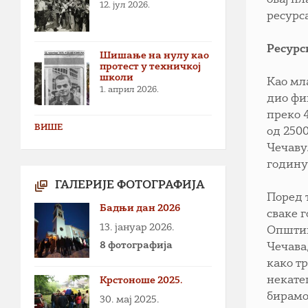
овај п
12. јул 2026.
ресурс
Ресурс
Шишање на нулу као
протест у техничкој
школи
Као мл
1. април 2026.
дио фи
преко 
ВИШЕ
од 2500
Чечаву
годину
ГАЛЕРИЈЕ ФОТОГРАФИЈА
Поред 
Бадњи дан 2026
сваке 
13. јануар 2026.
Општин
8 фотографија
Чечава
како т
некате
Крстоноше 2025.
бирамо
30. мај 2025.