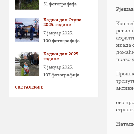
51 фотографија
Рјешав
Бадњи дан Ступа
Као не
2025. године
регион
7. јануар 2025.
асфалт
100 фотографија
икада 
домаћи
Бадњи дан 2025.
године
право у
7. јануар 2025.
Прошле
107 фотографија
тренут
СВЕ ГАЛЕРИЈЕ
активн
ово пр
страна
Натал