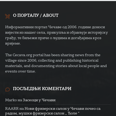
О ПОРТАЛУ / ABOUT
Информативни портал Чечаве од 2006. године доноси
вијести из нашег села, прикупља и објављује историјску
грађу, те биљежи приче о људима и догађајима кроз
вријеме.
The Cecava.org portal has been sharing news from the
village since 2006, collecting and publishing historical
materials, and documenting stories about local people and
events over time.
ПОСЉЕДЊИ КОМЕНТАРИ
Marko
на
Засеоци у Чечави
RAARR
на
Нови фризерски салон у Чечави почео са
радом, мушки фризерски салон ,, Ђоле “