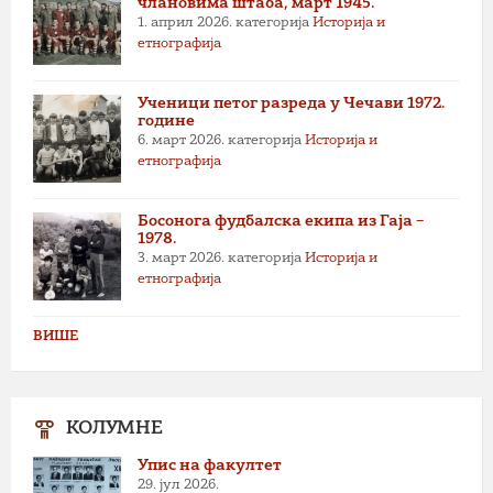
члановима штаба, март 1945.
1. април 2026.
категорија
Историја и
етнографија
Ученици петог разреда у Чечави 1972.
године
6. март 2026.
категорија
Историја и
етнографија
Босонога фудбалска екипа из Гаја –
1978.
3. март 2026.
категорија
Историја и
етнографија
ВИШЕ
КОЛУМНЕ
Упис на факултет
29. јул 2026.