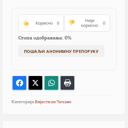
Није
Корисно
0
0
корисно
Стопа одобравања: 0%
Facebook
X
WhatsApp
Print
Категорија
Вијести из Чечаве