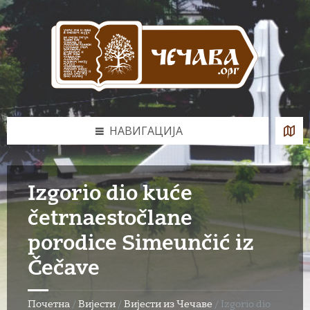
Skip
Skip
Skip
to
to
to
content
left
footer
sidebar
НАВИГАЦИЈА
Izgorio dio kuće
četrnaestočlane
porodice Simeunčić iz
Čečave
Почетна
/
Вијести
/
Вијести из Чечаве
/
Izgorio dio