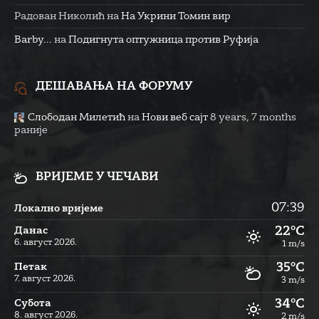
Радован Николић
на
На Укрини Томин вир
Barby...
на
Подигнута оптужница против Руфија
ДЕШАВАЊА НА ФОРУМУ
Слободан Милетић
на
Нови веб сајт
8 years, 7 months
раније
ВРИЈЕМЕ У ЧЕЧАВИ
07:39
Локално вријеме
22°C
Данас
6. август 2026.
1 m/s
35°C
Петак
7. август 2026.
3 m/s
34°C
Субота
8. август 2026.
2 m/s