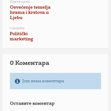
Претходна
Osvećenje temelja
hrama i krstova u
Ljebu
Следећа
Politički
marketing
0 Коментарa
Још нема коментара
Оставите коментар