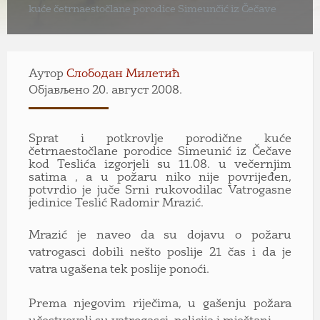
kuće četrnaestočlane porodice Simeunčić iz Čečave
Аутор
Слободан Милетић
Објављено 20. август 2008.
Sprat i potkrovlje porodične kuće
četrnaestočlane porodice Simeunić iz Čečave
kod Teslića izgorjeli su 11.08. u večernjim
satima , a u požaru niko nije povrijeđen,
potvrdio je juče Srni rukovodilac Vatrogasne
jedinice Teslić Radomir Mrazić.
Mrazić je naveo da su dojavu o požaru
vatrogasci dobili nešto poslije 21 čas i da je
vatra ugašena tek poslije ponoći.
Prema njegovim riječima, u gašenju požara