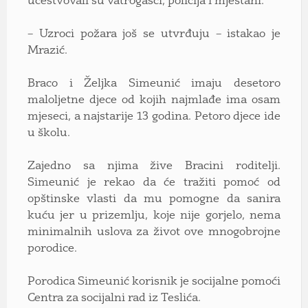
učestvovali su vatrogasci, policija i mještani.
– Uzroci požara još se utvrđuju – istakao je
Mrazić.
Braco i Željka Simeunić imaju desetoro
maloljetne djece od kojih najmlađe ima osam
mjeseci, a najstarije 13 godina. Petoro djece ide
u školu.
Zajedno sa njima žive Bracini roditelji.
Simeunić je rekao da će tražiti pomoć od
opštinske vlasti da mu pomogne da sanira
kuću jer u prizemlju, koje nije gorjelo, nema
minimalnih uslova za život ove mnogobrojne
porodice.
Porodica Simeunić korisnik je socijalne pomoći
Centra za socijalni rad iz Teslića.