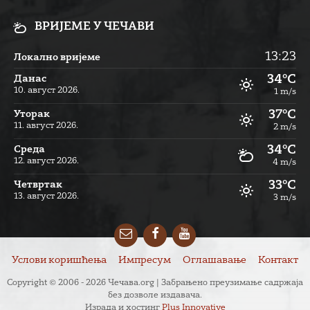
ВРИЈЕМЕ У ЧЕЧАВИ
13:23
Локално вријеме
34°C
Данас
10. август 2026.
1 m/s
37°C
Уторак
11. август 2026.
2 m/s
34°C
Cреда
12. август 2026.
4 m/s
33°C
Четвртак
13. август 2026.
3 m/s
Email
Facebook
YouTube
Услови коришћења
Импресум
Оглашавање
Контакт
Copyright © 2006 - 2026 Чечава.org | Забрањено преузимање садржаја
без дозволе издавача.
Израда и хостинг
Plus Innovative