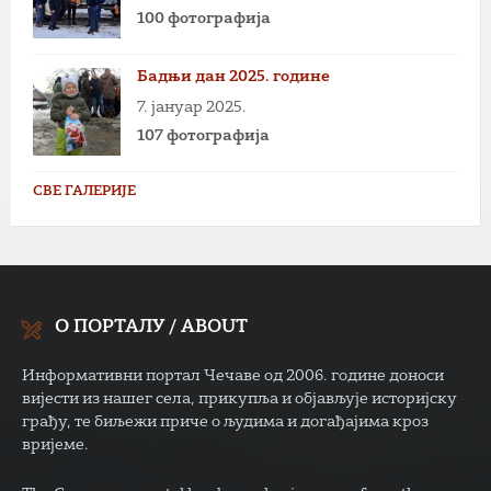
100 фотографија
Бадњи дан 2025. године
7. јануар 2025.
107 фотографија
СВЕ ГАЛЕРИЈЕ
О ПОРТАЛУ / ABOUT
Информативни портал Чечаве од 2006. године доноси
вијести из нашег села, прикупља и објављује историјску
грађу, те биљежи приче о људима и догађајима кроз
вријеме.