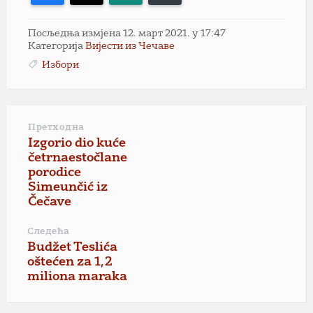
Посљедња измјена 12. март 2021. у 17:47
Категорија
Вијести из Чечаве
Избори
Претходна
Izgorio dio kuće
četrnaestočlane
porodice
Simeunčić iz
Čečave
Следећа
Budžet Teslića
oštećen za 1,2
miliona maraka