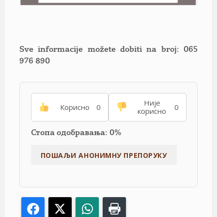
Sve informacije možete dobiti na broj: 065
976 890
Није
Корисно
0
0
корисно
Стопа одобравања: 0%
Facebook
X
WhatsApp
Print