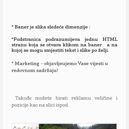
* Baner je slika sledeće dimenzije :
*Podstranica podrazumijeva jednu HTML
stranu koja se otvara klikom na baner a na
kojoj se mogu smjestiti tekst i slike po želji.
* Marketing – objavljeujemo Vase vijesti u
redovnom sadržaju!
Takođe možete birati reklamu veličine i
pozicije kao na slici ispod.