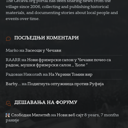
The Cecava.org portal has been sharing news from the
village since 2006, collecting and publishing historical
materials, and documenting stories about local people and
events over time.
ПОСЉЕДЊИ КОМЕНТАРИ
Marko
на
Засеоци у Чечави
RAARR
на
Нови фризерски салон у Чечави почео са
радом, мушки фризерски салон ,, Ђоле “
Радован Николић
на
На Укрини Томин вир
Barby...
на
Подигнута оптужница против Руфија
ДЕШАВАЊА НА ФОРУМУ
Слободан Милетић
на
Нови веб сајт
8 years, 7 months
раније