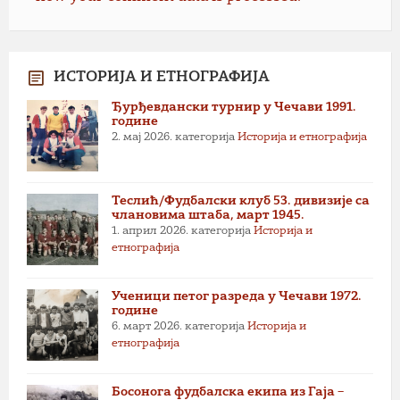
ИСТОРИЈА И ЕТНОГРАФИЈА
Ђурђевдански турнир у Чечави 1991.
године
2. мај 2026.
категорија
Историја и етнографија
Теслић/Фудбалски клуб 53. дивизије са
члановима штаба, март 1945.
1. април 2026.
категорија
Историја и
етнографија
Ученици петог разреда у Чечави 1972.
године
6. март 2026.
категорија
Историја и
етнографија
Босонога фудбалска екипа из Гаја –