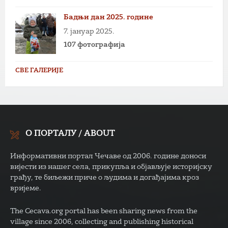
Бадњи дан 2025. године
7. јануар 2025.
107 фотографија
СВЕ ГАЛЕРИЈЕ
О ПОРТАЛУ / ABOUT
Информативни портал Чечаве од 2006. године доноси
вијести из нашег села, прикупља и објављује историјску
грађу, те биљежи приче о људима и догађајима кроз
вријеме.
The Cecava.org portal has been sharing news from the
village since 2006, collecting and publishing historical