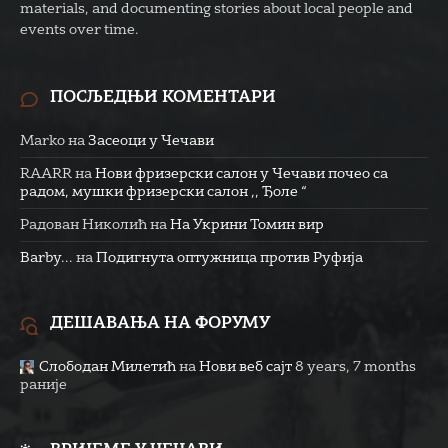
materials, and documenting stories about local people and
events over time.
ПОСЉЕДЊИ КОМЕНТАРИ
Marko
на
Засеоци у Чечави
RAARR
на
Нови фризерски салон у Чечави почео са
радом, мушки фризерски салон ,, Ђоле “
Радован Николић
на
На Укрини Томин вир
Barby...
на
Подигнута оптужница против Руфија
ДЕШАВАЊА НА ФОРУМУ
Слободан Милетић
на
Нови веб сајт
8 years, 7 months
раније