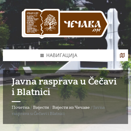
Skip
Skip
Skip
to
to
to
content
left
footer
sidebar
НАВИГАЦИЈА
Javna rasprava u Čečavi
i Blatnici
Почетна
/
Вијести
/
Вијести из Чечаве
/
Javna
rasprava u Čečavi i Blatnici