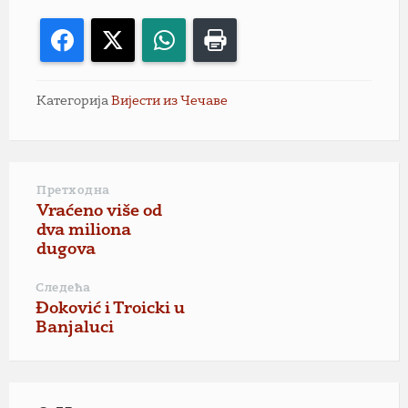
Facebook
X
WhatsApp
Print
Категорија
Вијести из Чечаве
Претходна
Vraćeno više od
dva miliona
dugova
Следећа
Đoković i Troicki u
Banjaluci