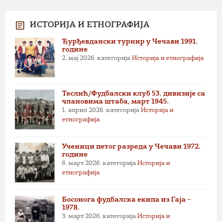
ИСТОРИЈА И ЕТНОГРАФИЈА
Ђурђевдански турнир у Чечави 1991.
године
2. мај 2026.
категорија
Историја и етнографија
Теслић/Фудбалски клуб 53. дивизије са
члановима штаба, март 1945.
1. април 2026.
категорија
Историја и
етнографија
Ученици петог разреда у Чечави 1972.
године
6. март 2026.
категорија
Историја и
етнографија
Босонога фудбалска екипа из Гаја –
1978.
3. март 2026.
категорија
Историја и