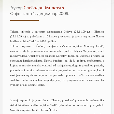
Аутор
Слободан Милетић
Објављено 1. децембар 2009.
T
okom vikenda u mjesnim zajednicama Čečava (28.11.09.g.) i Blatnica
(29.11.09.g.) sa početkom u 16 časova provedena je javna rasprava o Nacrtu
budžeta opštine Teslić za 2010. godinu.
Tokom rasprave u Čečavi, zamjenik načelnika opštine Miodrag Lukić,
načelnica odjeljenja za stambeno-komunalne poslove Biljana Marjanović, te šef
računovodstva Odjeljenja za finansije Miroslav Topić, su upoznali prisutne sa
osnovnim karakteristikama Nacrta budžeta za iduću godinu, problemima s
kojima se susreće aktuelna vlast uslijed naslijeđenog duga iz proteklog perioda,
planovima i novim infrastrukturalnim projektima za narednu godinu,kao i
nastojanjima opštinske uprave da pronađe optimalan način da raspoloživa
sredstva budu racionalno raspodijeljena, te proporcionalno usmjerena ka
svakom dijelu opštine Teslić.
Javnoj raspravi koja je održana u Blatnici, pored već pomenutih predstavnika
Administrativne službe opštine Teslić prisutnima se obratio i predsjednik
Skupštine opštine Teslić Slavko Škrebić.