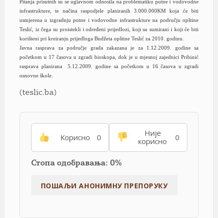
Pitanja prisutnih su se uglavnom odnosila na problematiku putne i vodovodne
infrastrukture, te načina raspodjele planiranih 3.000.000KM koja će biti
usmjerena u izgradnju putne i vodovodne infrastrukture na području opštine
Teslić, iz čega su proistekli i određeni prijedlozi, koji su sumirani i koji će biti
korišteni pri kreiranju prijedloga Budžeta opštine Teslić za 2010. godinu.
Javna rasprava za područje grada zakazana je za 1.12.2009. godine sa
početkom u 17 časova u zgradi bioskopa, dok je u mjesnoj zajednici Pribinić
rasprava planirana 5.12.2009. godine sa početkom u 16 časova u zgradi
osnovne škole.
(teslic.ba)
Није
Корисно
0
0
корисно
Стопа одобравања: 0%