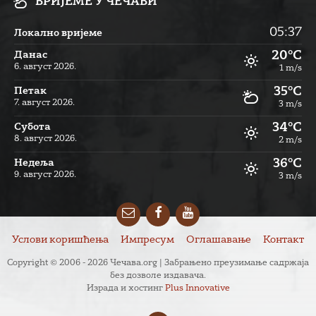
ВРИЈЕМЕ У ЧЕЧАВИ
05:37
Локално вријеме
20°C
Данас
6. август 2026.
1 m/s
35°C
Петак
7. август 2026.
3 m/s
34°C
Субота
8. август 2026.
2 m/s
36°C
Недеља
9. август 2026.
3 m/s
Email
Facebook
YouTube
Услови коришћења
Импресум
Оглашавање
Контакт
Copyright © 2006 - 2026 Чечава.org | Забрањено преузимање садржаја
без дозволе издавача.
Израда и хостинг
Plus Innovative