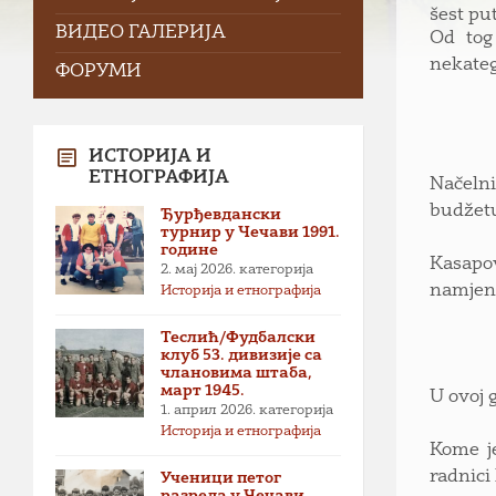
šest pu
ВИДЕО ГАЛЕРИЈА
Od tog
nekateg
ФОРУМИ
ИСТОРИЈА И
ЕТНОГРАФИЈА
Načelni
budžetu
Ђурђевдански
турнир у Чечави 1991.
године
Kasapov
2. мај 2026.
категорија
namjene
Историја и етнографија
Теслић/Фудбалски
клуб 53. дивизије са
члановима штаба,
март 1945.
U ovoj 
1. април 2026.
категорија
Историја и етнографија
Kome je
radnici
Ученици петог
разреда у Чечави