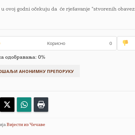
 u ovoj godni očekuju da će rješavanje "stvorenih obave
!
Корисно
0
па одобравања: 0%
acebook
X
WhatsApp
Print
ија
Вијести из Чечаве