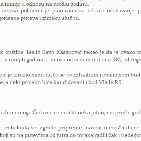
ta manje u odnosu na prošlu godinu.
 iznosa polovina je planirana za tekuće održavanje p
orisane puteve i zimsku službu.
k opštine Teslić Savo Kasapović rekao je da je ovako m
 iz ranijih godina u iznosu od sedam miliona KM, od čega
ić je izrazio nadu da će se eventualnim rebalansom budž
, a neki projekti biće kandidovani i kod Vlade RS.
godini mnoge Čečavce će mučiti neka pitanja iz prošle godi
 trebalo da se izgrade pripreme "navrat-nanos" i da se š
 koji su na putevima od jutra do mraka radili čak i nedelj