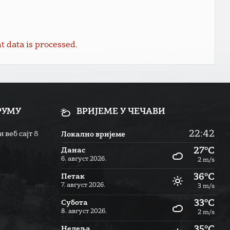
data is processed.
РУМУ
ВРИЈЕМЕ У ЧЕЧАВИ
22:42
 веб сајт
8
Локално вријеме
27°C
Данас
6. август 2026.
2 m/s
36°C
Петак
7. август 2026.
3 m/s
33°C
Субота
8. август 2026.
2 m/s
35°C
Недеља