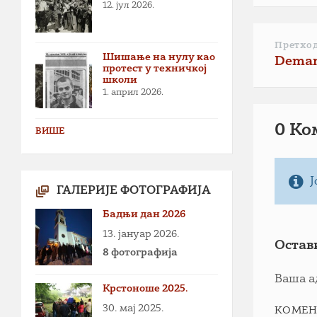
12. јул 2026.
Претхо
Шишање на нулу као
Demant
протест у техничкој
школи
1. април 2026.
0 Ко
ВИШЕ
Ј
ГАЛЕРИЈЕ ФОТОГРАФИЈА
Бадњи дан 2026
13. јануар 2026.
Остав
8 фотографија
Ваша а
Крстоноше 2025.
30. мај 2025.
КОМЕН