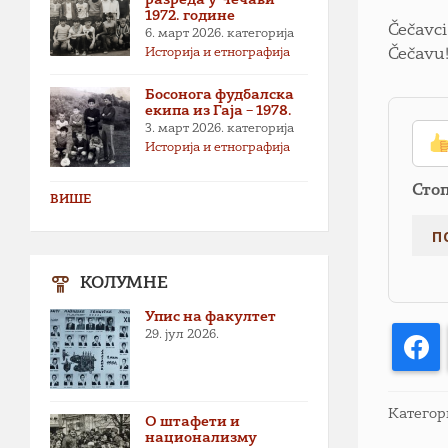
1972. године
Čečavci
6. март 2026.
категорија
Историја и етнографија
Čečavu
Босонога фудбалска
екипа из Гаја – 1978.
3. март 2026.
категорија
Историја и етнографија
Сто
ВИШЕ
КОЛУМНЕ
Упис на факултет
29. јул 2026.
F
Категор
О штафети и
национализму