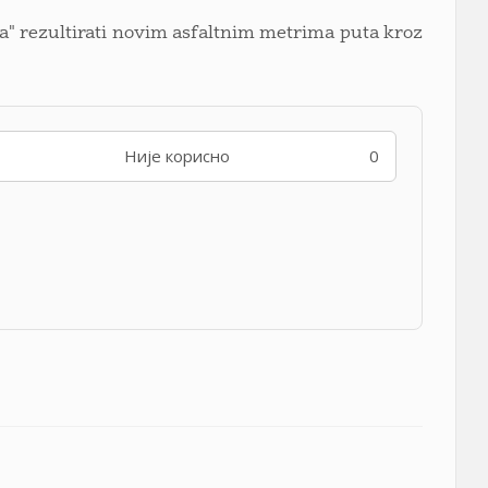
za" rezultirati novim asfaltnim metrima puta kroz
Није корисно
0