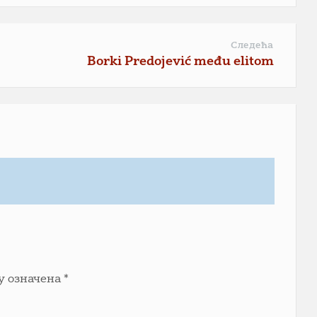
Следећа
Borki Predojević među elitom
у означена
*