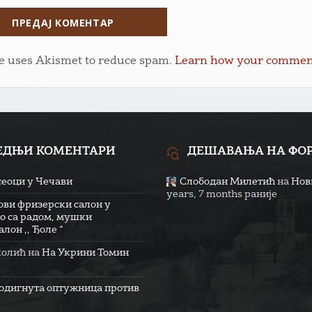
te uses Akismet to reduce spam.
Learn how your comment 
ЕДЊИ КОМЕНТАРИ
ДЕШАВАЊА НА ФО
сеоци у Чечави
Слободан Милетић
на
Нови
years, 7 months раније
ови фризерски салон у
о са радом, мушки
лон ,, Ђоле “
колић
на
На Укрини Томин
одигнута оптужница против