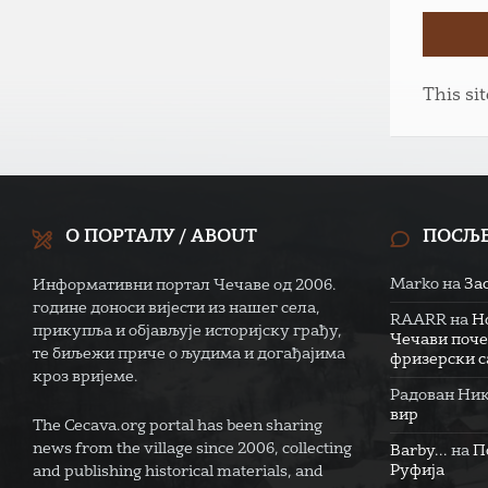
This si
О ПОРТАЛУ / ABOUT
ПОСЉ
Marko
на
За
Информативни портал Чечаве од 2006.
године доноси вијести из нашег села,
RAARR
на
Н
прикупља и објављује историјску грађу,
Чечави поче
те биљежи приче о људима и догађајима
фризерски са
кроз вријеме.
Радован Ни
вир
The Cecava.org portal has been sharing
news from the village since 2006, collecting
Barby...
на
П
Руфија
and publishing historical materials, and