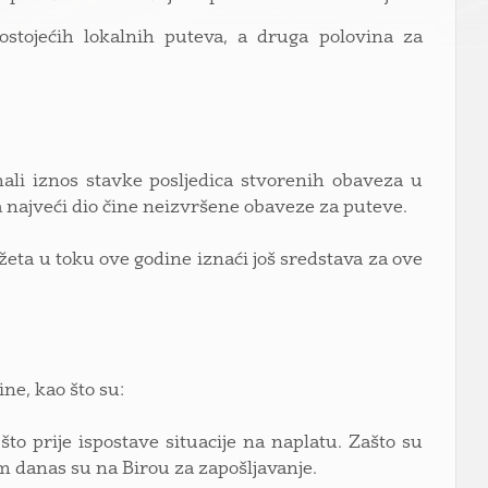
ostojećih lokalnih puteva, a druga polovina za
ali iznos stavke posljedica stvorenih obaveza u
 najveći dio čine neizvršene obaveze za puteve.
eta u toku ove godine iznaći još sredstava za ove
ne, kao što su:
to prije ispostave situacije na naplatu. Zašto su
om danas su na Birou za zapošljavanje.