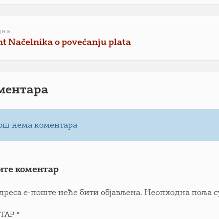
дна
 Načelnika o povećanju plata
ментарa
ош нема коментара
ите коментар
дреса е-поште неће бити објављена.
Неопходна поља с
ТАР
*