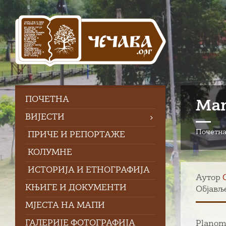
Skip
Skip
Skip
to
to
to
content
left
footer
sidebar
ПOЧЕТНА
Man
ВИЈЕСТИ
Почетн
ПРИЧЕ И РЕПОРТАЖЕ
КОЛУМНЕ
ИСТОРИЈА И ЕТНОГРАФИЈА
Аутор
КЊИГЕ И ДОКУМЕНТИ
Објавље
МЈЕСТА НА МАПИ
ГАЛЕРИЈЕ ФОТОГРАФИЈА
Planom 