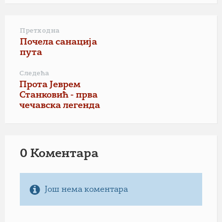
Претходна
Почела санација
пута
Следећа
Прота Јеврем
Станковић - прва
чечавска легенда
0 Коментарa
Још нема коментара