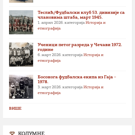
Теслић/Фудбалски клуб 53. дивизије са
члановима штаба, март 1945.
1. април 2026.
категорија
Историја и
етнографија
Ученици петог разреда у Чечави 1972.
године
6. март 2026.
категорија
Историја и
етнографија
Босонога фудбалска екипа из Гаја –
1978.
3. март 2026.
категорија
Историја и
етнографија
ВИШЕ
КОЛУМНЕ