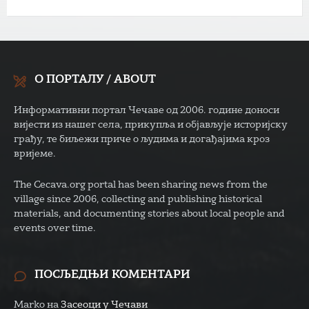
О ПОРТАЛУ / ABOUT
Информативни портал Чечаве од 2006. године доноси
вијести из нашег села, прикупља и објављује историјску
грађу, те биљежи приче о људима и догађајима кроз
вријеме.
The Cecava.org portal has been sharing news from the
village since 2006, collecting and publishing historical
materials, and documenting stories about local people and
events over time.
ПОСЉЕДЊИ КОМЕНТАРИ
Marko
на
Засеоци у Чечави