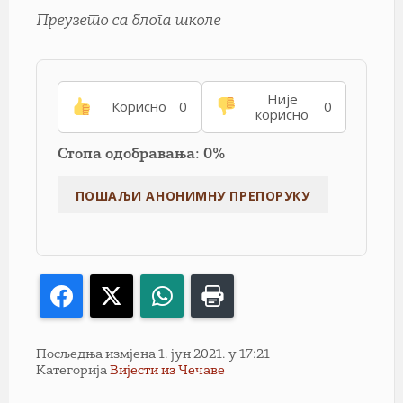
Преузето са блога школе
Није
Корисно
0
0
корисно
Стопа одобравања: 0%
Facebook
X
WhatsApp
Print
Посљедња измјена 1. јун 2021. у 17:21
Категорија
Вијести из Чечаве