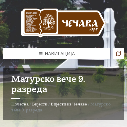
Skip
Skip
Skip
to
to
to
content
left
footer
sidebar
НАВИГАЦИЈА
Матурско вече 9.
разреда
Почетна
/
Вијести
/
Вијести из Чечаве
/
Матурско
вече 9. разреда