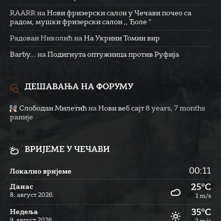
RAARR
на
Нови фризерски салон у Чечави почео са
радом, мушки фризерски салон ,, Ђоле “
Радован Николић
на
На Укрини Томин вир
Barby...
на
Подигнута оптужница против Руфија
ДЕШАВАЊА НА ФОРУМУ
Слободан Милетић
на
Нови веб сајт
8 years, 7 months
раније
ВРИЈЕМЕ У ЧЕЧАВИ
00:11
Локално вријеме
25°C
Данас
8. август 2026.
1 m/s
35°C
Недеља
9. август 2026.