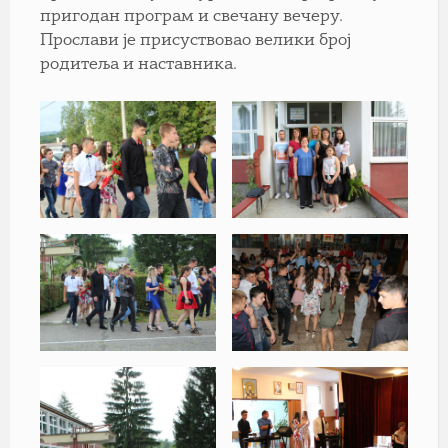
пригодан програм и свечану вечеру.
Прослави је присуствовао велики број
родитеља и наставника.