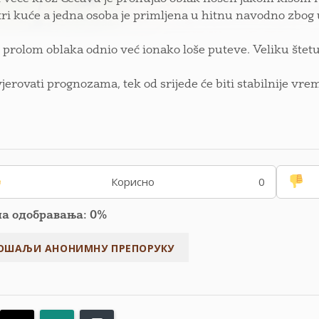
 tri kuće a jedna osoba je primljena u hitnu navodno zbog
e prolom oblaka odnio već ionako loše puteve. Veliku štet
vjerovati prognozama, tek od srijede će biti stabilnije vre
Корисно
0
па одобравања: 0%