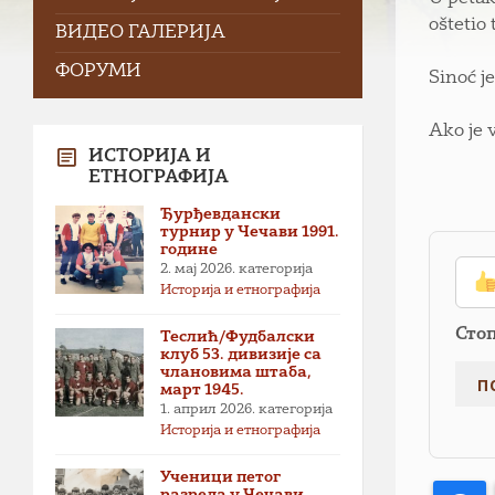
oštetio
ВИДЕО ГАЛЕРИЈА
ФОРУМИ
Sinoć j
Ako je 
ИСТОРИЈА И
ЕТНОГРАФИЈА
Ђурђевдански
турнир у Чечави 1991.
године
2. мај 2026.
категорија
Историја и етнографија
Сто
Теслић/Фудбалски
клуб 53. дивизије са
члановима штаба,
март 1945.
1. април 2026.
категорија
Историја и етнографија
Ученици петог
разреда у Чечави