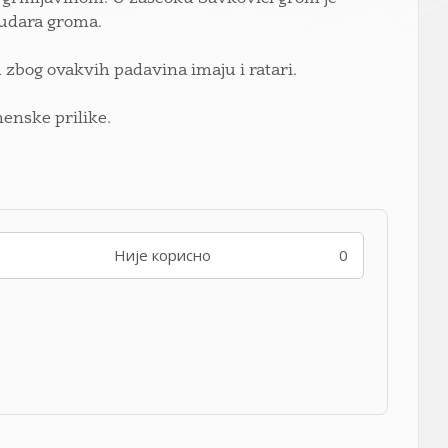
 udara groma.
u zbog ovakvih padavina imaju i ratari.
menske prilike.
Није корисно
0