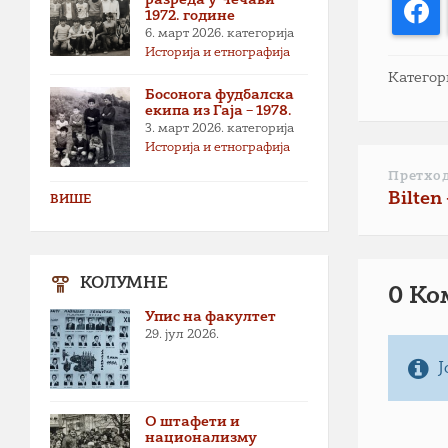
F
1972. године
6. март 2026.
категорија
Историја и етнографија
Категор
Босонога фудбалска
екипа из Гаја – 1978.
3. март 2026.
категорија
Историја и етнографија
Претхо
Bilten 
ВИШЕ
КОЛУМНЕ
0 Ко
Упис на факултет
29. јул 2026.
Ј
О штафети и
национализму