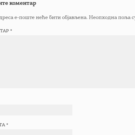
ите коментар
дреса е-поште неће бити објављена.
Неопходна поља с
ТАР
*
ТА
*