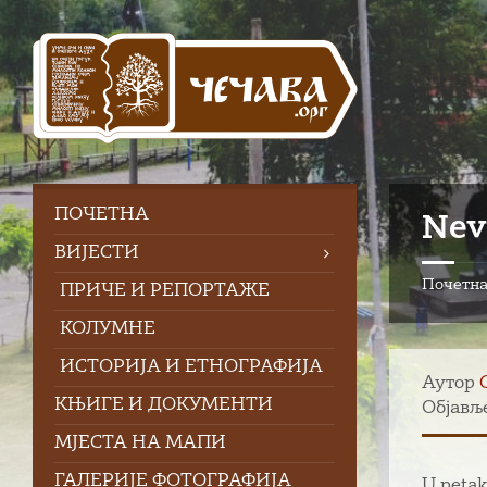
Skip
Skip
Skip
to
to
to
content
left
footer
sidebar
ПOЧЕТНА
Nev
ВИЈЕСТИ
Почетн
ПРИЧЕ И РЕПОРТАЖЕ
КОЛУМНЕ
ИСТОРИЈА И ЕТНОГРАФИЈА
Аутор
КЊИГЕ И ДОКУМЕНТИ
Објавље
МЈЕСТА НА МАПИ
ГАЛЕРИЈЕ ФОТОГРАФИЈА
U petak