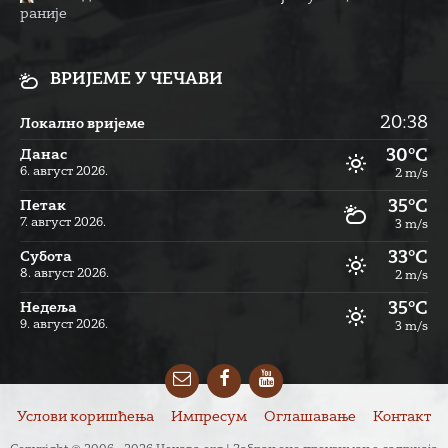
раније
ВРИЈЕМЕ У ЧЕЧАВИ
20:38
Локално вријеме
30°C
Данас
6. август 2026.
2 m/s
35°C
Петак
7. август 2026.
3 m/s
33°C
Субота
8. август 2026.
2 m/s
35°C
Недеља
9. август 2026.
3 m/s
Email
Facebook
YouTube
Услови коришћења
Импресум
Оглашавање
Контакт