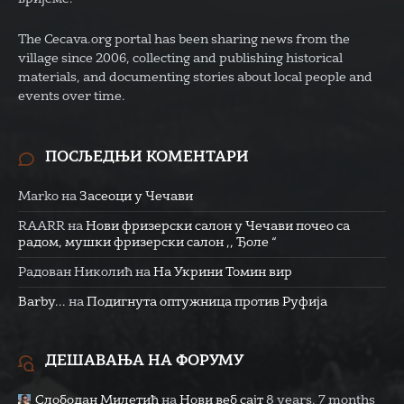
The Cecava.org portal has been sharing news from the
village since 2006, collecting and publishing historical
materials, and documenting stories about local people and
events over time.
ПОСЉЕДЊИ КОМЕНТАРИ
Marko
на
Засеоци у Чечави
RAARR
на
Нови фризерски салон у Чечави почео са
радом, мушки фризерски салон ,, Ђоле “
Радован Николић
на
На Укрини Томин вир
Barby...
на
Подигнута оптужница против Руфија
ДЕШАВАЊА НА ФОРУМУ
Слободан Милетић
на
Нови веб сајт
8 years, 7 months