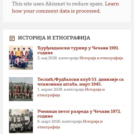
This site uses Akismet to reduce spam.
Learn
how your comment data is processed.
ИСТОРИЈА И ЕТНОГРАФИЈА
Ђурђевдански турнир у Чечави 1991.
године
2. мај 2026.
категорија
Историја и етнографија
Теслић/Фудбалски клуб 53. дивизије са
члановима штаба, март 1945.
1. април 2026.
категорија
Историја и
етнографија
Ученици петог разреда у Чечави 1972.
године
6. март 2026.
категорија
Историја и
етнографија