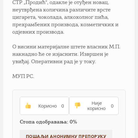
СТР „Продић“, одакле је отуђен новац,
неутврђена количина различите врсте
цигарета, чоколада, алкохолног пића,
прехрамбених производа, козметичких и
одјевних производа.
О висини материјалне штете власник М.П.
накнадно ће се изјаснити. Извршен је
увиђај. Оперативни рад је у току.
МУП РС.
Није
Корисно
0
0
корисно
Стопа одобравања: 0%