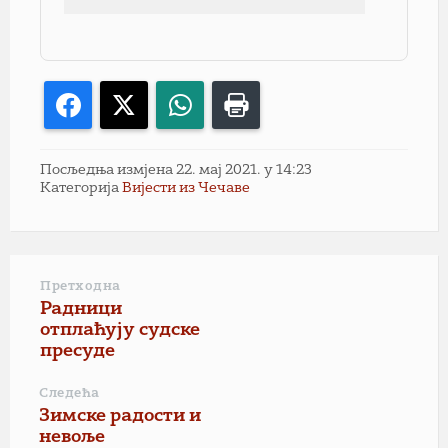
Facebook
X
WhatsApp
Print
Посљедња измјена 22. мај 2021. у 14:23
Категорија
Вијести из Чечаве
Претходна
Радници
отплаћују судске
пресуде
Следећа
Зимске радости и
невоље