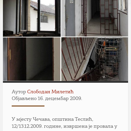
Аутор
Слободан Милетић
Објављено 16. децембар 2009.
У мјесту Чечава, општина Теслић,
12/13.12.2009. године, извршена је провала у