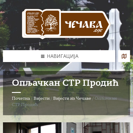
Skip
Skip
Skip
to
to
to
content
left
footer
sidebar
НАВИГАЦИЈА
Опљачкан СТР Продић
Почетна
/
Вијести
/
Вијести из Чечаве
/
Опљачкан
СТР Продић