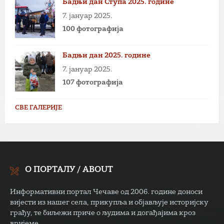
Бадњи дан Ступа 2025. године
7. јануар 2025.
100 фотографија
Бадњи дан 2025. године
7. јануар 2025.
107 фотографија
СВЕ ГАЛЕРИЈЕ
О ПОРТАЛУ / ABOUT
Информативни портал Чечаве од 2006. године доноси
вијести из нашег села, прикупља и објављује историјску
грађу, те биљежи приче о људима и догађајима кроз
вријеме.