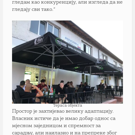
гледам као конкуренцију, али изгледа да не
гледају сви тако.“
Тераса објекта
Простор је захтијевао велику адаптацију.
Власник истиче да је имао добар однос са
мјесном заједницом и спремност за
сарадњу, али наилазио и на препреке због