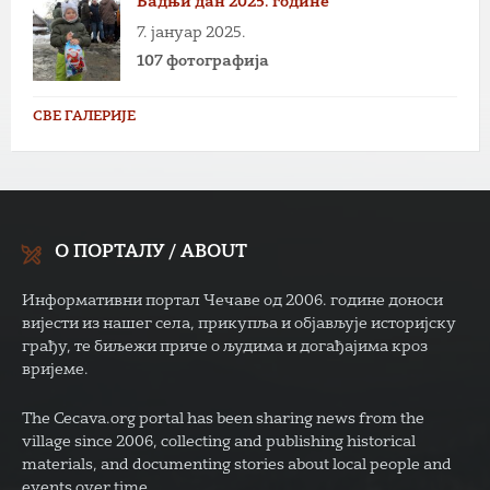
Бадњи дан 2025. године
7. јануар 2025.
107 фотографија
СВЕ ГАЛЕРИЈЕ
О ПОРТАЛУ / ABOUT
Информативни портал Чечаве од 2006. године доноси
вијести из нашег села, прикупља и објављује историјску
грађу, те биљежи приче о људима и догађајима кроз
вријеме.
The Cecava.org portal has been sharing news from the
village since 2006, collecting and publishing historical
materials, and documenting stories about local people and
events over time.