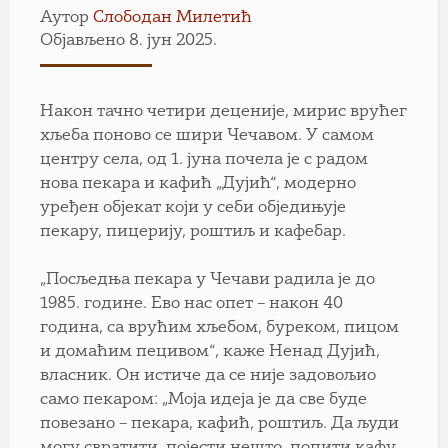
Аутор
Слободан Милетић
Објављено 8. јун 2025.
Након тачно четири деценије, мирис врућег
хљеба поново се шири Чечавом. У самом
центру села, од 1. јуна почела је с радом
нова пекара и кафић „Дујић“, модерно
уређен објекат који у себи обједињује
пекару, пицерију, роштиљ и кафебар.
„Посљедња пекара у Чечави радила је до
1985. године. Ево нас опет – након 40
година, са врућим хљебом, буреком, пицом
и домаћим пецивом“, каже Ненад Дујић,
власник. Он истиче да се није задовољио
само пекаром: „Моја идеја је да све буде
повезано – пекара, кафић, роштиљ. Да људи
могу свратити, појести нешто, попити кафу,