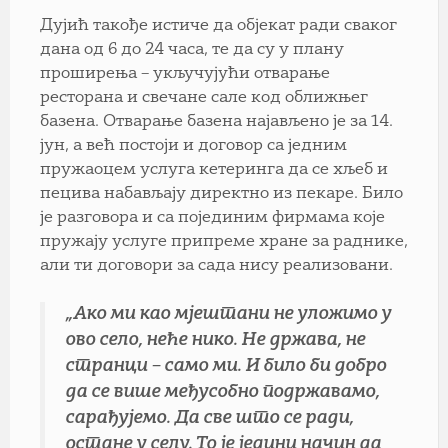
Дујић такође истиче да објекат ради сваког
дана од 6 до 24 часа, те да су у плану
проширења – укључујући отварање
ресторана и свечане сале код оближњег
базена. Отварање базена најављено је за 14.
јун, а већ постоји и договор са једним
пружаоцем услуга кетеринга да се хљеб и
пецива набављају директно из пекаре. Било
је разговора и са појединим фирмама које
пружају услуге припреме хране за раднике,
али ти договори за сада нису реализовани.
„Ако ми као мјештани не уложимо у
ово село, неће нико. Не држава, не
странци – само ми. И било би добро
да се више међусобно подржавамо,
сарађујемо. Да све што се ради,
остане у селу. То је једини начин да