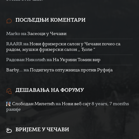
ПОСЉЕДЊИ КОМЕНТАРИ
Marko
на
Засеоци у Чечави
RAARR
на
Нови фризерски салон у Чечави почео са
радом, мушки фризерски салон ,, Ђоле “
Радован Николић
на
На Укрини Томин вир
Barby...
на
Подигнута оптужница против Руфија
ДЕШАВАЊА НА ФОРУМУ
Слободан Милетић
на
Нови веб сајт
8 years, 7 months
раније
ВРИЈЕМЕ У ЧЕЧАВИ