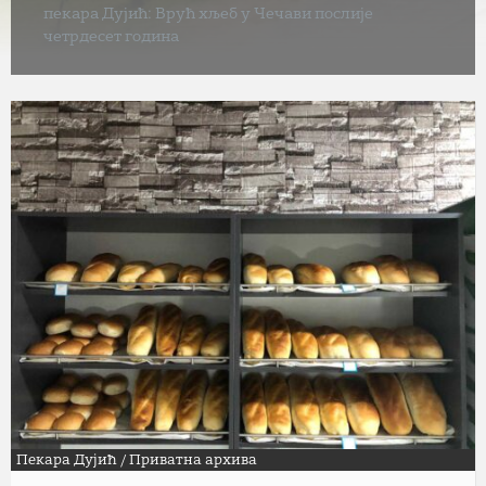
пекара Дујић: Врућ хљеб у Чечави послије
четрдесет година
Пекара Дујић / Приватна архива