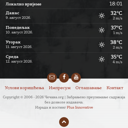
18:01
Локално вријеме
32°C
Данас
9. август 2026.
2 m/s
37°C
Понедељак
10. август 2026.
1 m/s
38°C
Уторак
11. август 2026.
2 m/s
35°C
Cреда
12. август 2026.
4 m/s
Email
Facebook
YouTube
Услови коришћења
Импресум
Оглашавање
Контакт
Copyright © 2006 - 2026 Чечава.org | Забрањено преузимање садржаја
без дозволе издавача.
Израда и хостинг
Plus Innovative