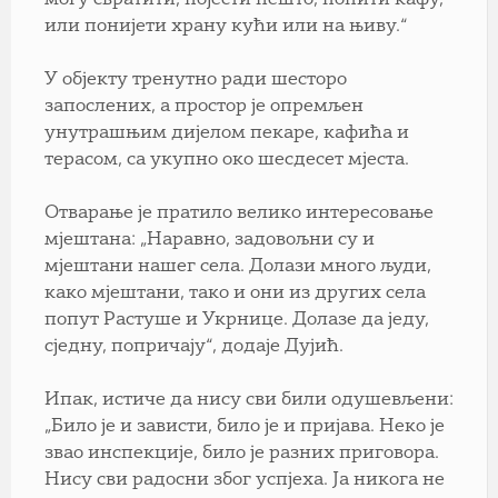
или понијети храну кући или на њиву.“
У објекту тренутно ради шесторо
запослених, а простор је опремљен
унутрашњим дијелом пекаре, кафића и
терасом, са укупно око шесдесет мјеста.
Отварање је пратило велико интересовање
мјештана: „Наравно, задовољни су и
мјештани нашег села. Долази много људи,
како мјештани, тако и они из других села
попут Растуше и Укрнице. Долазе да једу,
сједну, попричају“, додаје Дујић.
Ипак, истиче да нису сви били одушевљени:
„Било је и зависти, било је и пријава. Неко је
звао инспекције, било је разних приговора.
Нису сви радосни због успјеха. Ја никога не