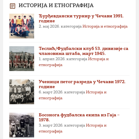
ИСТОРИЈА И ЕТНОГРАФИЈА
Ђурђевдански турнир у Чечави 1991.
године
2. мај 2026.
категорија
Историја и етнографија
Теслић/Фудбалски клуб 53. дивизије са
члановима штаба, март 1945.
1. април 2026.
категорија
Историја и
етнографија
Ученици петог разреда у Чечави 1972.
године
6. март 2026.
категорија
Историја и
етнографија
Босонога фудбалска екипа из Гаја –
1978.
3. март 2026.
категорија
Историја и
етнографија