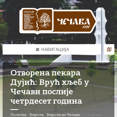
Skip
Skip
Skip
to
to
to
content
left
footer
sidebar
НАВИГАЦИЈА
Отворена пекара
Дујић: Врућ хљеб у
Чечави послије
четрдесет година
Почетна
/
Вијести
/
Вијести из Чечаве
/
Отворена