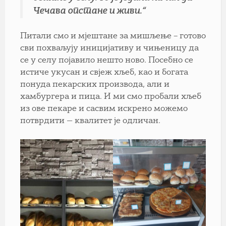
Чечава опстане и живи.“
Питали смо и мјештане за мишљење – готово
сви похваљују иницијативу и чињеницу да
се у селу појавило нешто ново. Посебно се
истиче укусан и свјеж хљеб, као и богата
понуда пекарских производа, али и
хамбургера и пица. И ми смо пробали хљеб
из ове пекаре и сасвим искрено можемо
потврдити — квалитет је одличан.