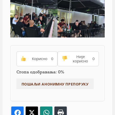
Није
Корисно
0
0
корисно
Стопа одобравања: 0%
Facebook
X
WhatsApp
Print