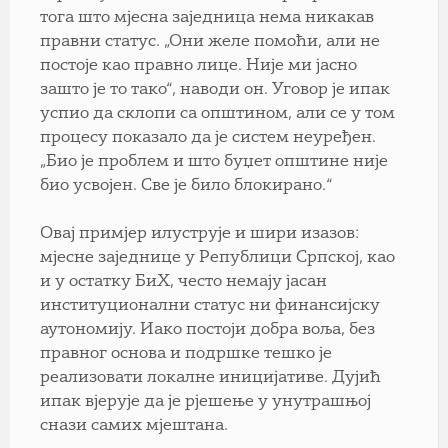
тога што мјесна заједница нема никакав
правни статус. „Они желе помоћи, али не
постоје као правно лице. Није ми јасно
зашто је то тако“, наводи он. Уговор је ипак
успио да склопи са општином, али се у том
процесу показало да је систем неуређен.
„Био је проблем и што буџет општине није
био усвојен. Све је било блокирано.“
Овај примјер илуструје и шири изазов:
мјесне заједнице у Републици Српској, као
и у остатку БиХ, често немају јасан
институционални статус ни финансијску
аутономију. Иако постоји добра воља, без
правног основа и подршке тешко је
реализовати локалне иницијативе. Дујић
ипак вјерује да је рјешење у унутрашњој
снази самих мјештана.