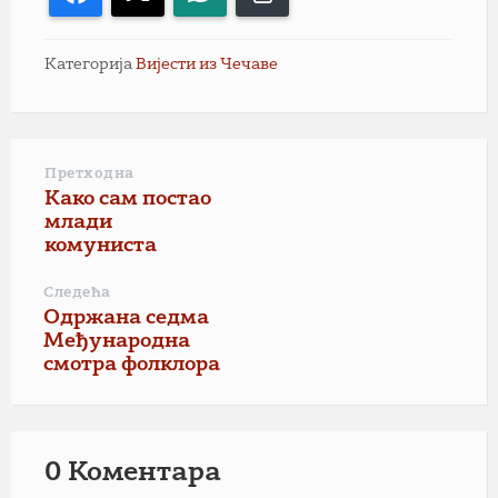
Категорија
Вијести из Чечаве
Претходна
Како сам постао
млади
комуниста
Следећа
Одржана седма
Међународна
смотра фолклора
0 Коментарa