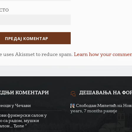
ЕСТО
te uses Akismet to reduce spam.
Learn how your comment 
ЕДЊИ КОМЕНТАРИ
ДЕШАВАЊА НА ФО
сеоци у Чечави
Слободан Милетић
на
Нови
years, 7 months раније
ови фризерски салон у
о са радом, мушки
лон ,, Ђоле “