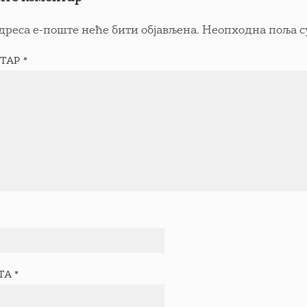
дреса е-поште неће бити објављена.
Неопходна поља с
ТАР
*
ТА
*