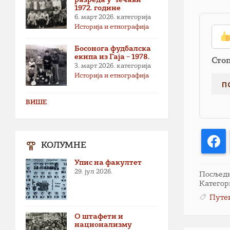
1972. године
6. март 2026.
категорија
Историја и етнографија
Босонога фудбалска
екипа из Гаја – 1978.
Сто
3. март 2026.
категорија
Историја и етнографија
ВИШЕ
F
КОЛУМНЕ
Упис на факултет
29. јул 2026.
Посљедња
Категор
Путе
О штафети и
национализму