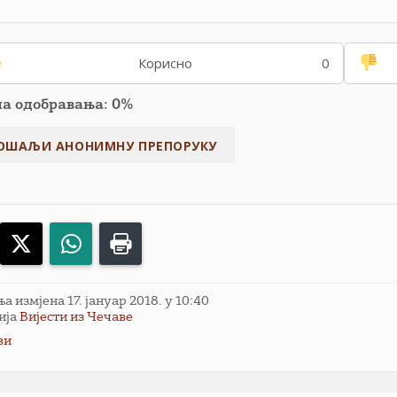
Корисно
0
па одобравања: 0%
acebook
X
WhatsApp
Print
 измјена 17. јануар 2018. у 10:40
ија
Вијести из Чечаве
ви