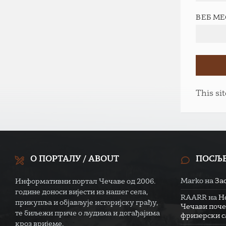
ВЕБ М
This si
О ПОРТАЛУ / ABOUT
ПОСЉ
Marko
на
За
Информативни портал Чечаве од 2006.
године доноси вијести из нашег села,
RAARR
на
Н
прикупља и објављује историјску грађу,
Чечави поче
те биљежи приче о људима и догађајима
фризерски са
кроз вријеме.