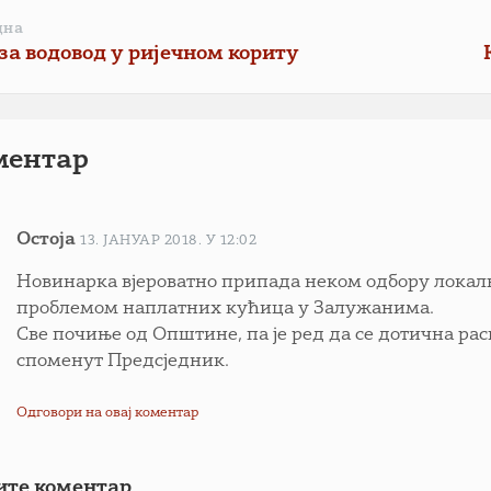
дна
за водовод у ријечном кориту
ментар
Остоја
13. ЈАНУАР 2018. У 12:02
Новинарка вјероватно припада неком одбору локалн
проблемом наплатних кућица у Залужанима.
Све почиње од Општине, па је ред да се дотична рас
споменут Предсједник.
Одговори на овај коментар
ите коментар