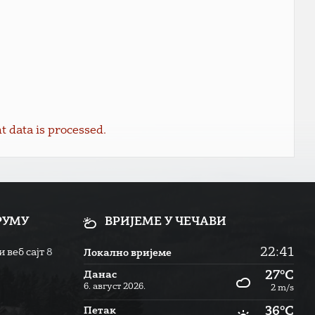
data is processed.
РУМУ
ВРИЈЕМЕ У ЧЕЧАВИ
22:41
 веб сајт
8
Локално вријеме
27°C
Данас
6. август 2026.
2 m/s
36°C
Петак