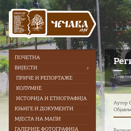
Skip
Skip
Skip
to
to
to
content
left
footer
sidebar
ПOЧЕТНА
Рег
ВИЈЕСТИ
Почетн
ПРИЧЕ И РЕПОРТАЖЕ
КОЛУМНЕ
ИСТОРИЈА И ЕТНОГРАФИЈА
Аутор
КЊИГЕ И ДОКУМЕНТИ
Објавље
МЈЕСТА НА МАПИ
ГАЛЕРИЈЕ ФОТОГРАФИЈА
Регион