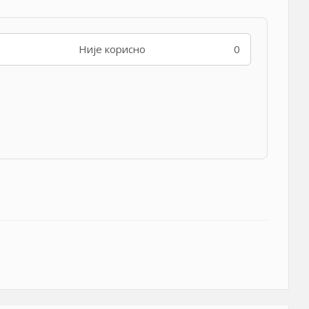
Није корисно
0