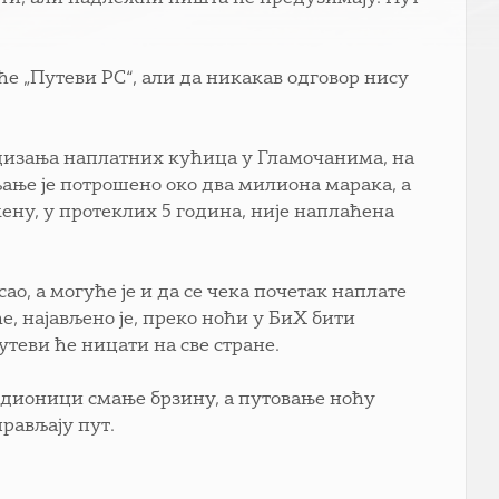
ће „Путеви РС“, али да никакав одговор нису
одизања наплатних кућица у Гламочанима, на
ање је потрошено око два милиона марака, а
ну, у протеклих 5 година, није наплаћена
.
о, а могуће је и да се чека почетак наплате
е, најављено је, преко ноћи у БиХ бити
теви ће ницати на све стране.
ој дионици смање брзину, а путовање ноћу
прављају пут.