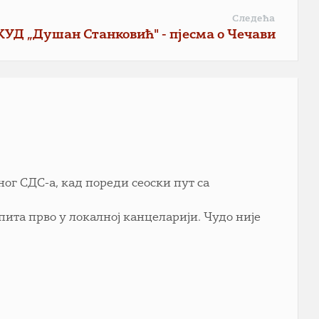
Следећа
КУД „Душан Станковић" - пјесма о Чечави
ог СДС-а, кад пореди сеоски пут са
пита прво у локалној канцеларији. Чудо није