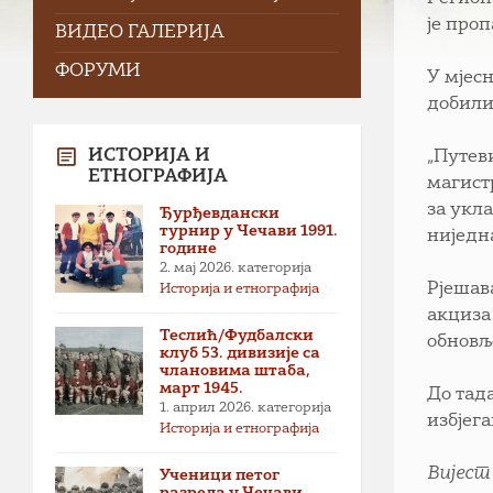
је проп
ВИДЕО ГАЛЕРИЈА
ФОРУМИ
У мјес
добили
ИСТОРИЈА И
„Путев
ЕТНОГРАФИЈА
магист
за укл
Ђурђевдански
турнир у Чечави 1991.
ниједна
године
2. мај 2026.
категорија
Рјешав
Историја и етнографија
акциза
Теслић/Фудбалски
обновљ
клуб 53. дивизије са
члановима штаба,
март 1945.
До тад
1. април 2026.
категорија
избјега
Историја и етнографија
Вијест
Ученици петог
разреда у Чечави