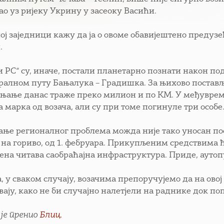
ао уз ријеку Укрину у засеоку Васићи.
ној заједници кажу да ја о овоме обавијештено предузе
.
и РС“ су, иначе, постали планетарно познати након п
ралном путу Бањалука – Градишка. За њихово постављ
ањање данас траже преко милион и по КМ. У међувреме
 марка од возача, али су при томе погинуле три особе
ање регионалног проблема можда није тако уносан поса
 на гориво, од 1. фебруара. Прикупљеним средствима ћ
ена читава саобраћајна инфраструктура. Приде, аутопу
а, у сваком случају, возачима препоручујемо да на ов
вају, како не би случајно налетјели на раднике док по
 је пренио
Блиц.