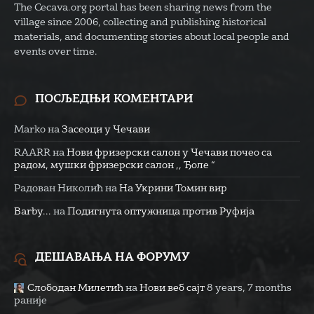
The Cecava.org portal has been sharing news from the
village since 2006, collecting and publishing historical
materials, and documenting stories about local people and
events over time.
ПОСЉЕДЊИ КОМЕНТАРИ
Marko
на
Засеоци у Чечави
RAARR
на
Нови фризерски салон у Чечави почео са
радом, мушки фризерски салон ,, Ђоле “
Радован Николић
на
На Укрини Томин вир
Barby...
на
Подигнута оптужница против Руфија
ДЕШАВАЊА НА ФОРУМУ
Слободан Милетић
на
Нови веб сајт
8 years, 7 months
раније