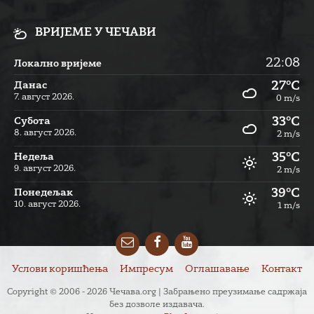
ВРИЈЕМЕ У ЧЕЧАВИ
22:08
Локално вријеме
27°C
Данас
7. август 2026.
0 m/s
33°C
Субота
8. август 2026.
2 m/s
35°C
Недеља
9. август 2026.
2 m/s
39°C
Понедељак
10. август 2026.
1 m/s
Email
Facebook
YouTube
Услови коришћења
Импресум
Оглашавање
Контакт
Copyright © 2006 - 2026 Чечава.org | Забрањено преузимање садржаја
без дозволе издавача.