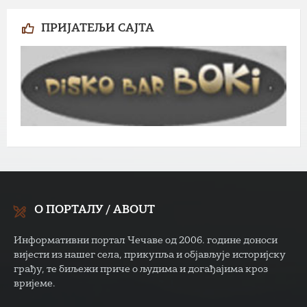
ПРИЈАТЕЉИ САЈТА
О ПОРТАЛУ / ABOUT
Информативни портал Чечаве од 2006. године доноси
вијести из нашег села, прикупља и објављује историјску
грађу, те биљежи приче о људима и догађајима кроз
вријеме.