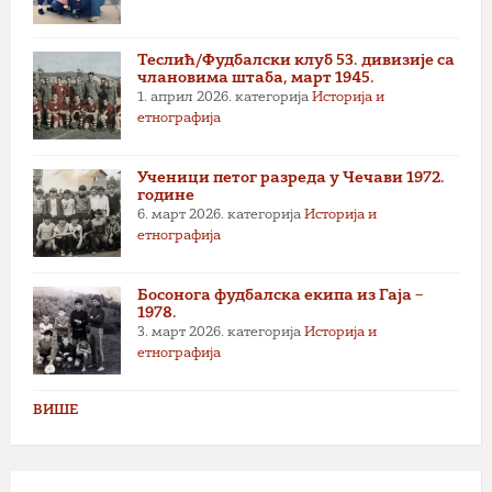
Теслић/Фудбалски клуб 53. дивизије са
члановима штаба, март 1945.
1. април 2026.
категорија
Историја и
етнографија
Ученици петог разреда у Чечави 1972.
године
6. март 2026.
категорија
Историја и
етнографија
Босонога фудбалска екипа из Гаја –
1978.
3. март 2026.
категорија
Историја и
етнографија
ВИШЕ