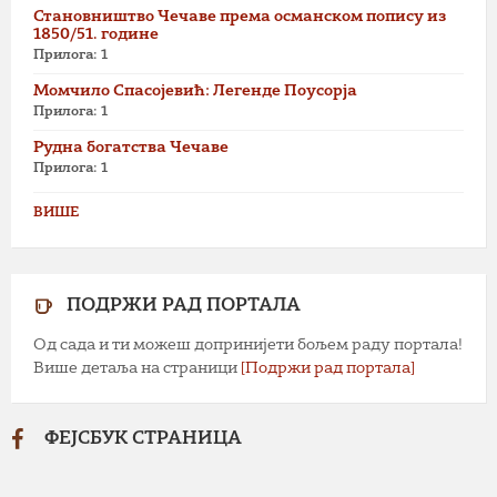
Становништво Чечаве према османском попису из
1850/51. године
Прилога: 1
Момчило Спасојевић: Легенде Поусорја
Прилога: 1
Рудна богатства Чечаве
Прилога: 1
ВИШЕ
ПОДРЖИ РАД ПОРТАЛА
Од сада и ти можеш допринијети бољем раду портала!
Више детаља на страници
[Подржи рад портала]
ФЕЈСБУК СТРАНИЦА