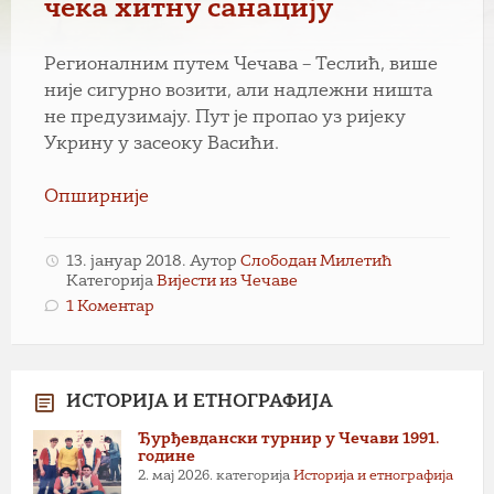
чека хитну санацију
Регионалним путем Чечава – Теслић, више
није сигурно возити, али надлежни ништа
не предузимају. Пут је пропао уз ријеку
Укрину у засеоку Васићи.
Опширније
13. јануар 2018.
Аутор
Слободан Милетић
Категорија
Вијести из Чечаве
1 Коментар
ИСТОРИЈА И ЕТНОГРАФИЈА
Ђурђевдански турнир у Чечави 1991.
године
2. мај 2026.
категорија
Историја и етнографија