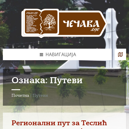
Skip
Skip
Skip
Skip
to
to
to
to
content
left
right
footer
sidebar
sidebar
НАВИГАЦИЈА
Ознака:
Путеви
Почетна
/
Путеви
Регионални пут за Теслић