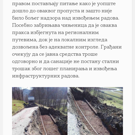
правом постављају питање како је уопште
дошло до оваквог пропуста и зашто није
било бољег надзора над извођењем радова.
Посебно забрињава чињеница да је оваква
пракса избјегнута на регионалним
путевима, док је на локалним изгледа
дозвољена без адекватне контроле. Грађани
очекују да се јавна средства троше
одговорно и да санације не постану стални
трошак због лошег планирања и извођења
инфраструктурних радова.