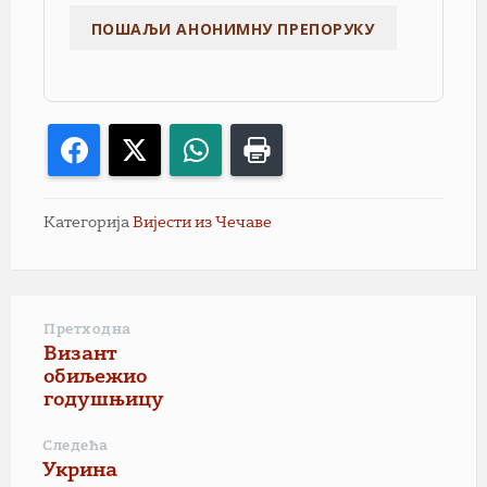
Facebook
X
WhatsApp
Print
Категорија
Вијести из Чечаве
Претходна
Визант
обиљежио
годушњицу
Следећа
Укрина