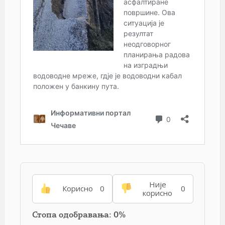
Није
Корисно
0
0
корисно
Стопа одобравања: 0%