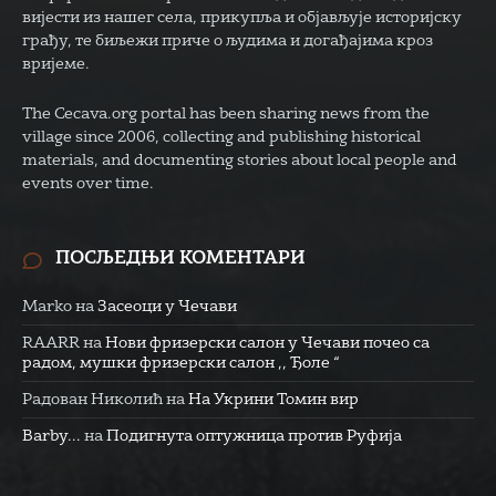
вијести из нашег села, прикупља и објављује историјску
грађу, те биљежи приче о људима и догађајима кроз
вријеме.
The Cecava.org portal has been sharing news from the
village since 2006, collecting and publishing historical
materials, and documenting stories about local people and
events over time.
ПОСЉЕДЊИ КОМЕНТАРИ
Marko
на
Засеоци у Чечави
RAARR
на
Нови фризерски салон у Чечави почео са
радом, мушки фризерски салон ,, Ђоле “
Радован Николић
на
На Укрини Томин вир
Barby...
на
Подигнута оптужница против Руфија