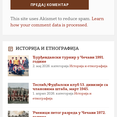
This site uses Akismet to reduce spam.
Learn
how your comment data is processed.
ИСТОРИЈА И ЕТНОГРАФИЈА
Ђурђевдански турнир у Чечави 1991.
године
2. мај 2026.
категорија
Историја и етнографија
Теслић/Фудбалски клуб 53. дивизије са
члановима штаба, март 1945.
1. април 2026.
категорија
Историја и
етнографија
Ученици петог разреда у Чечави 1972.
године