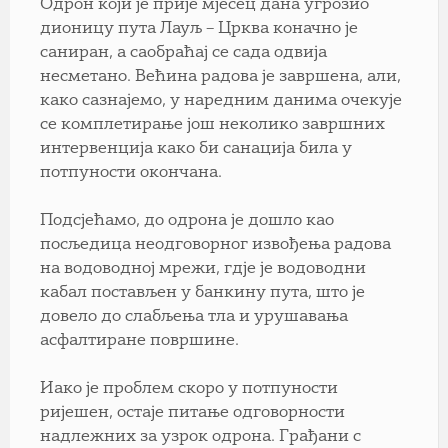
Одрон који је прије мјесец дана угрозио
дионицу пута Лауљ – Црква коначно је
саниран, а саобраћај се сада одвија
несметано. Већина радова је завршена, али,
како сазнајемо, у наредним данима очекује
се комплетирање још неколико завршних
интервенција како би санација била у
потпуности окончана.
Подсјећамо, до одрона је дошло као
посљедица неодговорног извођења радова
на водоводној мрежи, гдје је водоводни
кабал постављен у банкину пута, што је
довело до слабљења тла и урушавања
асфалтиране површине.
Иако је проблем скоро у потпуности
ријешен, остаје питање одговорности
надлежних за узрок одрона. Грађани с