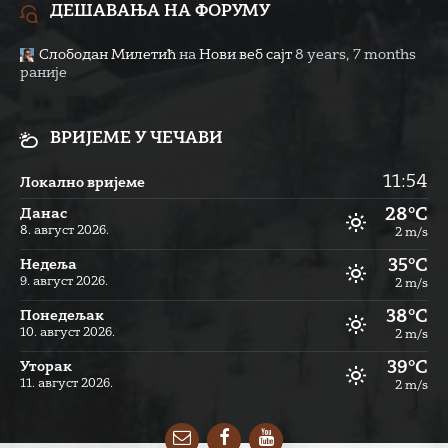
ДЕШАВАЊА НА ФОРУМУ
Слободан Милетић
на
Нови веб сајт
8 years, 7 months
раније
ВРИЈЕМЕ У ЧЕЧАВИ
11:54
Локално вријеме
28°C
Данас
8. август 2026.
2 m/s
35°C
Недеља
9. август 2026.
2 m/s
38°C
Понедељак
10. август 2026.
2 m/s
39°C
Уторак
11. август 2026.
2 m/s
Email
Facebook
YouTube