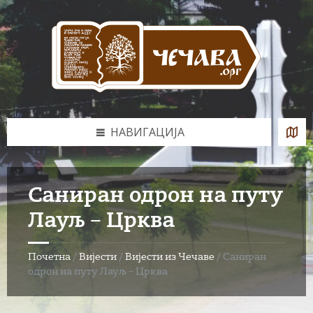
Skip
Skip
Skip
to
to
to
content
left
footer
sidebar
НАВИГАЦИЈА
Саниран одрон на путу
Лауљ – Црква
Почетна
/
Вијести
/
Вијести из Чечаве
/
Саниран
одрон на путу Лауљ – Црква