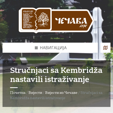
Skip
Skip
Skip
to
to
to
content
left
footer
sidebar
НАВИГАЦИЈА
Stručnjaci sa Kembridža
nastavili istraživanje
Почетна
/
Вијести
/
Вијести из Чечаве
/
Stručnjaci sa
Kembridža nastavili istraživanje