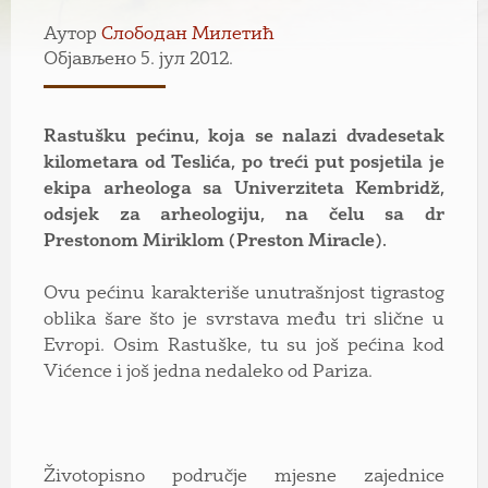
Аутор
Слободан Милетић
Објављено 5. јул 2012.
Rastušku pećinu, koja se nalazi dvadesetak
kilometara od Teslića, po treći put posjetila je
ekipa arheologa sa Univerziteta Kembridž,
odsjek za arheologiju, na čelu sa dr
Prestonom Miriklom (Preston Miracle).
Ovu pećinu karakteriše unutrašnjost tigrastog
oblika šare što je svrstava među tri slične u
Evropi. Osim Rastuške, tu su još pećina kod
Vićence i još jedna nedaleko od Pariza.
Životopisno područje mjesne zajednice