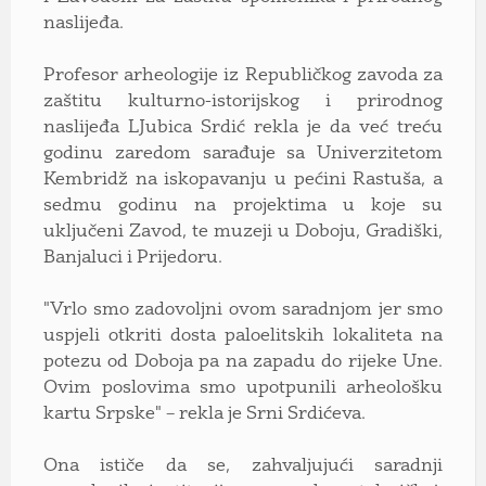
naslijeđa.
Profesor arheologije iz Republičkog zavoda za
zaštitu kulturno-istorijskog i prirodnog
naslijeđa LJubica Srdić rekla je da već treću
godinu zaredom sarađuje sa Univerzitetom
Kembridž na iskopavanju u pećini Rastuša, a
sedmu godinu na projektima u koje su
uključeni Zavod, te muzeji u Doboju, Gradiški,
Banjaluci i Prijedoru.
"Vrlo smo zadovoljni ovom saradnjom jer smo
uspjeli otkriti dosta paloelitskih lokaliteta na
potezu od Doboja pa na zapadu do rijeke Une.
Ovim poslovima smo upotpunili arheološku
kartu Srpske" – rekla je Srni Srdićeva.
Ona ističe da se, zahvaljujući saradnji