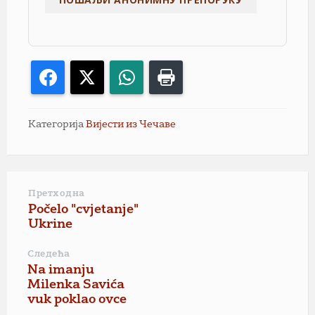
Facebook
X
WhatsApp
Print
Категорија
Вијести из Чечаве
Претходна
Počelo "cvjetanje"
Ukrine
Следећа
Na imanju
Milenka Savića
vuk poklao ovce