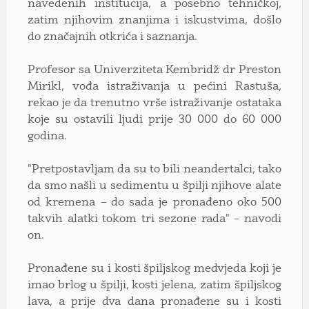
navedenih institucija, a posebno tehničkoj,
zatim njihovim znanjima i iskustvima, došlo
do značajnih otkrića i saznanja.
Profesor sa Univerziteta Kembridž dr Preston
Mirikl, vođa istraživanja u pećini Rastuša,
rekao je da trenutno vrše istraživanje ostataka
koje su ostavili ljudi prije 30 000 do 60 000
godina.
"Pretpostavljam da su to bili neandertalci, tako
da smo našli u sedimentu u špilji njihove alate
od kremena – do sada je pronađeno oko 500
takvih alatki tokom tri sezone rada" – navodi
on.
Pronađene su i kosti špiljskog medvjeda koji je
imao brlog u špilji, kosti jelena, zatim špiljskog
lava, a prije dva dana pronađene su i kosti