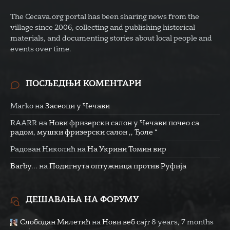
The Cecava.org portal has been sharing news from the
village since 2006, collecting and publishing historical
materials, and documenting stories about local people and
events over time.
ПОСЉЕДЊИ КОМЕНТАРИ
Marko
на
Засеоци у Чечави
RAARR
на
Нови фризерски салон у Чечави почео са
радом, мушки фризерски салон ,, Ђоле “
Радован Николић
на
На Укрини Томин вир
Barby...
на
Подигнута оптужница против Руфија
ДЕШАВАЊА НА ФОРУМУ
Слободан Милетић
на
Нови веб сајт
8 years, 7 months