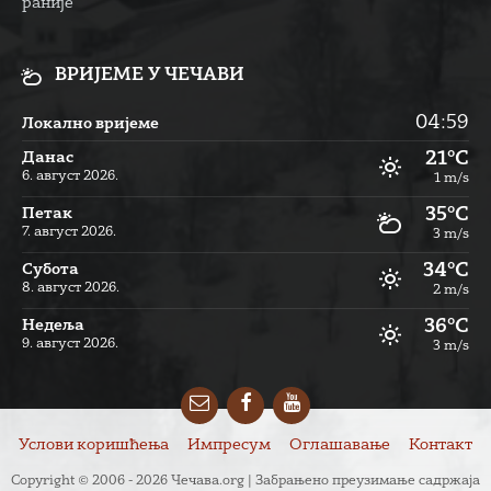
раније
ВРИЈЕМЕ У ЧЕЧАВИ
04:59
Локално вријеме
21°C
Данас
6. август 2026.
1 m/s
35°C
Петак
7. август 2026.
3 m/s
34°C
Субота
8. август 2026.
2 m/s
36°C
Недеља
9. август 2026.
3 m/s
Email
Facebook
YouTube
Услови коришћења
Импресум
Оглашавање
Контакт
Copyright © 2006 - 2026 Чечава.org | Забрањено преузимање садржаја