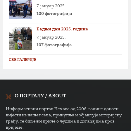
7. јануар 2025.
100 фотографија
Бадњи дан 2025. године
7. јануар 2025.
107 фотографија
СВЕ ГАЛЕРИЈЕ
О ПОРТАЛУ / ABOUT
Информативни портал Чечаве од 2006. године доноси
вијести из нашег села, прикупља и објављује историјску
грађу, те биљежи приче о људима и догађајима кроз
вријеме.