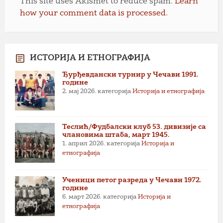
This site uses Akismet to reduce spam.
Learn
how your comment data is processed.
ИСТОРИЈА И ЕТНОГРАФИЈА
Ђурђевдански турнир у Чечави 1991.
године
2. мај 2026.
категорија
Историја и етнографија
Теслић/Фудбалски клуб 53. дивизије са
члановима штаба, март 1945.
1. април 2026.
категорија
Историја и
етнографија
Ученици петог разреда у Чечави 1972.
године
6. март 2026.
категорија
Историја и
етнографија