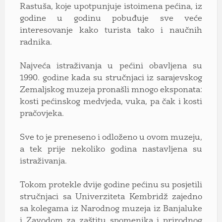
Rastuša, koje upotpunjuje istoimena pećina, iz
godine u godinu pobuđuje sve veće
interesovanje kako turista tako i naučnih
radnika.
Najveća istraživanja u pećini obavljena su
1990. godine kada su stručnjaci iz sarajevskog
Zemaljskog muzeja pronašli mnogo eksponata:
kosti pećinskog medvjeda, vuka, pa čak i kosti
pračovjeka.
Sve to je preneseno i odloženo u ovom muzeju,
a tek prije nekoliko godina nastavljena su
istraživanja.
Tokom protekle dvije godine pećinu su posjetili
stručnjaci sa Univerziteta Kembridž zajedno
sa kolegama iz Narodnog muzeja iz Banjaluke
i Zavodom za zaštitu spomenika i prirodnog