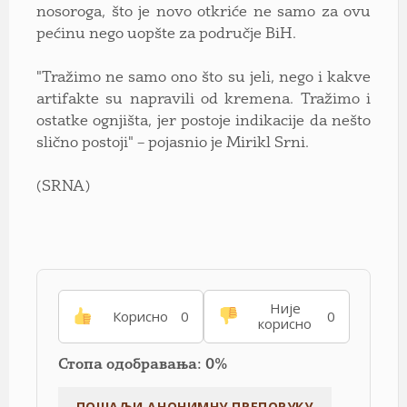
nosoroga, što je novo otkriće ne samo za ovu
pećinu nego uopšte za područje BiH.
"Tražimo ne samo ono što su jeli, nego i kakve
artifakte su napravili od kremena. Tražimo i
ostatke ognjišta, jer postoje indikacije da nešto
slično postoji" – pojasnio je Mirikl Srni.
(SRNA)
Није
Корисно
0
0
корисно
Стопа одобравања: 0%