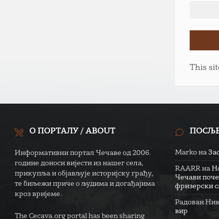
This si
О ПОРТАЛУ / ABOUT
ПОСЉ
Marko
на
За
Информативни портал Чечаве од 2006.
године доноси вијести из нашег села,
RAARR
на
Н
прикупља и објављује историјску грађу,
Чечави поче
те биљежи приче о људима и догађајима
фризерски са
кроз вријеме.
Радован Ни
вир
The Cecava.org portal has been sharing