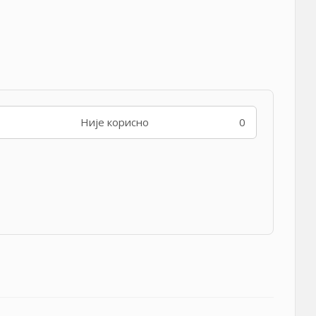
Није корисно
0