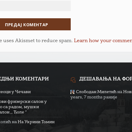
te uses Akismet to reduce spam.
Learn how your comment 
ЕДЊИ КОМЕНТАРИ
ДЕШАВАЊА НА ФО
сеоци у Чечави
Слободан Милетић
на
Нови
years, 7 months раније
ови фризерски салон у
о са радом, мушки
лон ,, Ђоле “
колић
на
На Укрини Томин