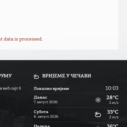
data is processed.
РУМУ
ВРИЈЕМЕ У ЧЕЧАВИ
10:03
 веб сајт
8
Локално вријеме
28°C
Данас
7. август 2026.
2 m/s
33°C
Субота
8. август 2026.
2 m/s
36°C
Недеља