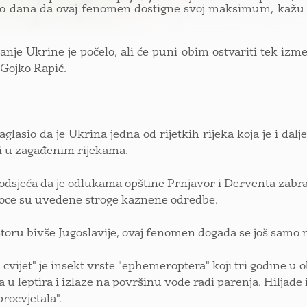
ko dana da ovaj fenomen dostigne svoj maksimum, kažu
tanje Ukrine je počelo, ali će puni obim ostvariti tek izm
“ Gojko Rapić.
aglasio da je Ukrina jedna od rijetkih rijeka koja je i da
i u zagađenim rijekama.
odsjeća da je odlukama opštine Prnjavor i Derventa zabran
oce su uvedene stroge kaznene odredbe.
toru bivše Jugoslavije, ovaj fenomen događa se još samo 
 cvijet" je insekt vrste "ephemeroptera" koji tri godine u 
a u leptira i izlaze na površinu vode radi parenja. Hiljade
procvjetala".