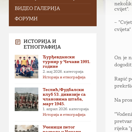
nekoli
ВИДЕО ГАЛЕРИЈА
cvijet".
ФОРУМИ
– "Cvje
cvijeta
ИСТОРИЈА И
ЕТНОГРАФИЈА
Ђурђевдански
On je n
турнир у Чечави 1991.
dogodit
године
2. мај 2026.
категорија
Историја и етнографија
Rapić p
prekrši
Теслић/Фудбалски
клуб 53. дивизије са
члановима штаба,
Na pros
март 1945.
1. април 2026.
категорија
"Vodeni
Историја и етнографија
pretvar
Ученици петог
rijeka "
разреда у Чечави