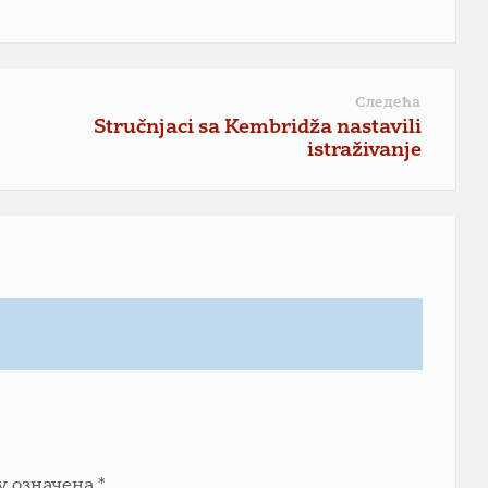
Следећа
Stručnjaci sa Kembridža nastavili
istraživanje
у означена
*