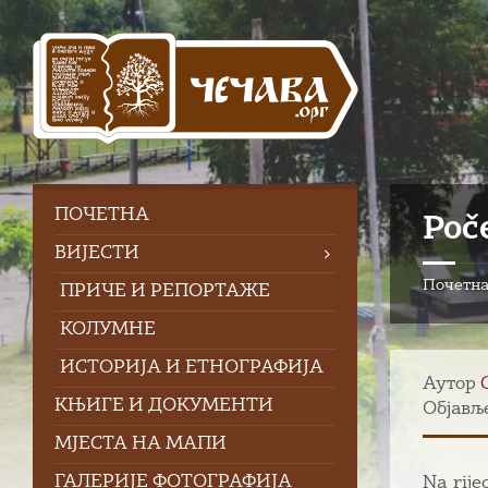
Skip
Skip
Skip
to
to
to
content
left
footer
sidebar
ПOЧЕТНА
Poč
ВИЈЕСТИ
Почетн
ПРИЧЕ И РЕПОРТАЖЕ
КОЛУМНЕ
ИСТОРИЈА И ЕТНОГРАФИЈА
Аутор
КЊИГЕ И ДОКУМЕНТИ
Објавље
МЈЕСТА НА МАПИ
ГАЛЕРИЈЕ ФОТОГРАФИЈА
Na rijec