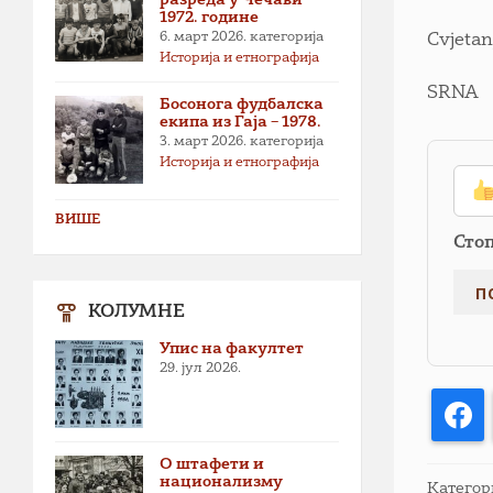
1972. године
6. март 2026.
категорија
Cvjetan
Историја и етнографија
SRNA
Босонога фудбалска
екипа из Гаја – 1978.
3. март 2026.
категорија
Историја и етнографија
ВИШЕ
Сто
КОЛУМНЕ
Упис на факултет
29. јул 2026.
F
О штафети и
национализму
Категор