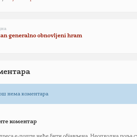
дна
an generalno obnovljeni hram
ментарa
ош нема коментара
ите коментар
дреса е-поште неће бити објављена.
Неопходна поља с