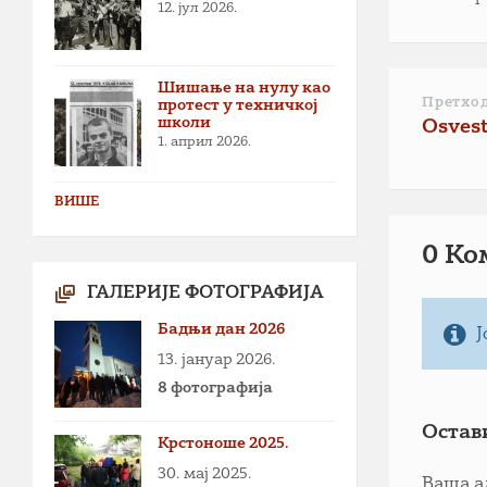
12. јул 2026.
Шишање на нулу као
Претхо
протест у техничкој
школи
Osvest
1. април 2026.
ВИШЕ
0 Ко
ГАЛЕРИЈЕ ФОТОГРАФИЈА
Бадњи дан 2026
Ј
13. јануар 2026.
8 фотографија
Остав
Крстоноше 2025.
30. мај 2025.
Ваша а