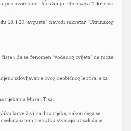
 u prnjavorskom Udruženju ribolovaca "Ukrinski
eđu 18. i 20. avgusta", navodi sekretar “Ukrinskog
lje čista i da se fenomen "vodenog cvijeta" ne može
jeno izlovljavanje ovog neobičnog leptira, a za
na rijekama Mura i Tisa.
obliku larve živi na dnu rijeke, nakon čega se
 insekata u tom trenutku stvaraju utisak da je