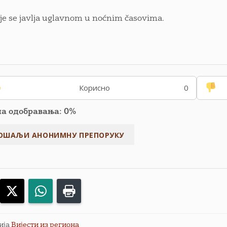
je se javlja uglavnom u noćnim časovima.
Корисно
0
па одобравања: 0%
acebook
X
WhatsApp
Print
ија
Вијести из региона