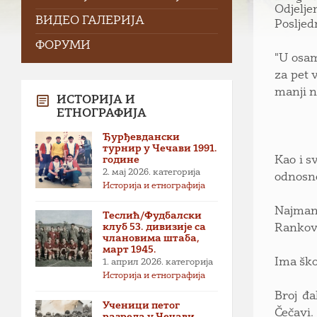
Odjelje
ВИДЕО ГАЛЕРИЈА
Posljed
ФОРУМИ
"U osam
za pet 
manji n
ИСТОРИЈА И
ЕТНОГРАФИЈА
Ђурђевдански
турнир у Чечави 1991.
године
Kao i s
2. мај 2026.
категорија
odnosno 
Историја и етнографија
Najmanj
Теслић/Фудбалски
клуб 53. дивизије са
Rankovi
члановима штаба,
март 1945.
Ima ško
1. април 2026.
категорија
Историја и етнографија
Broj đa
Ученици петог
Čečavi.
разреда у Чечави