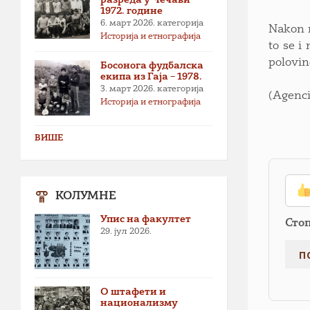
1972. године
6. март 2026.
категорија
Nakon r
Историја и етнографија
to se i
polovin
Босонога фудбалска
екипа из Гаја – 1978.
3. март 2026.
категорија
(Agenci
Историја и етнографија
ВИШЕ
КОЛУМНЕ
Упис на факултет
Сто
29. јул 2026.
О штафети и
национализму