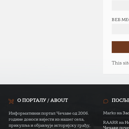
ВЕБ М
This si
О ПОРТАЛУ / ABOUT
ПОСЉ
Marko
на
За
Информативни портал Чечаве од 2006.
године доноси вијести из нашег села,
RAARR
на
Н
прикупља и објављује историјску грађу,
Чечави поче