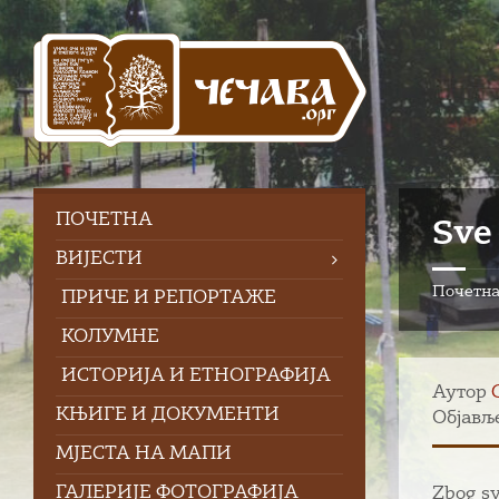
Skip
Skip
Skip
to
to
to
content
left
footer
sidebar
ПOЧЕТНА
Sve
ВИЈЕСТИ
Почетн
ПРИЧЕ И РЕПОРТАЖЕ
КОЛУМНЕ
ИСТОРИЈА И ЕТНОГРАФИЈА
Аутор
КЊИГЕ И ДОКУМЕНТИ
Објављ
МЈЕСТА НА МАПИ
ГАЛЕРИЈЕ ФОТОГРАФИЈА
Zbog sv