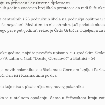
nju za privredu i društvene djelatnosti.
njih godina značajan broj škola prestao je da radi ili fu
 centralnih i 26 područnih škola na području opštine u ov
više nego lani. Međutim, to nije ohrabrujući podatak ako s
ego prije pet godina", rekao je Čedo Grbić iz Odjeljenja za
vake godine, najviše prvačića upisano je u gradskim školam
79, zatim u školi ''Dositej Obradović'' u Blatnici – 54.
e novih polaznika je u školama u Gornjem Liplju i Parlozi
ći,Osivici i Kuzmanima po dva.
la koje nisu upisale nijednog novog polaznika.
ka je u stalnom opadanju. Samo u čečavskom kraju zatv