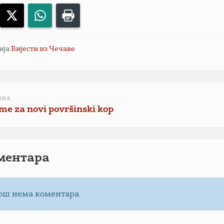
acebook
X
WhatsApp
Print
ија
Вијести из Чечаве
дна
me za novi površinski kop
ментарa
ош нема коментара