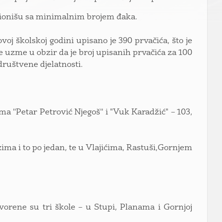
nkcionišu sa minimalnim brojem đaka.
oj školskoj godini upisano je 390 prvačića, što je
e uzme u obzir da je broj upisanih prvačića za 100
 društvene djelatnosti.
a ''Petar Petrović Njegoš'' i "Vuk Karadžić" – 103,
ma i to po jedan, te u Vlajićima, Rastuši,Gornjem
orene su tri škole – u Stupi, Planama i Gornjoj