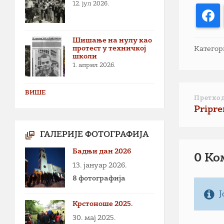
12. јул 2026.
F
Шишање на нулу као
протест у техничкој
Категор
школи
1. април 2026.
ВИШЕ
Претхо
Pripre
ГАЛЕРИЈЕ ФОТОГРАФИЈА
Бадњи дан 2026
0 Ко
13. јануар 2026.
8 фотографија
Ј
Крстоноше 2025.
30. мај 2025.