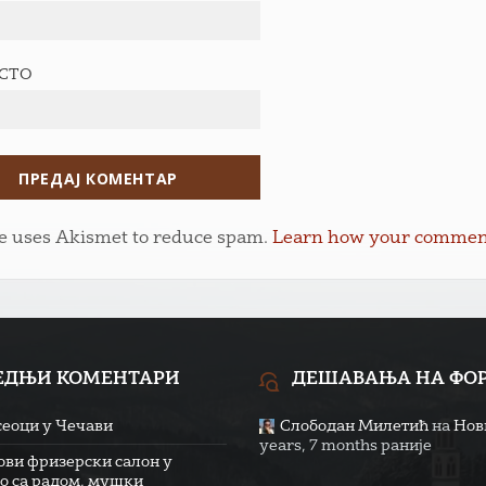
ЕСТО
te uses Akismet to reduce spam.
Learn how your comment 
ЕДЊИ КОМЕНТАРИ
ДЕШАВАЊА НА ФО
сеоци у Чечави
Слободан Милетић
на
Нови
years, 7 months раније
ови фризерски салон у
о са радом, мушки