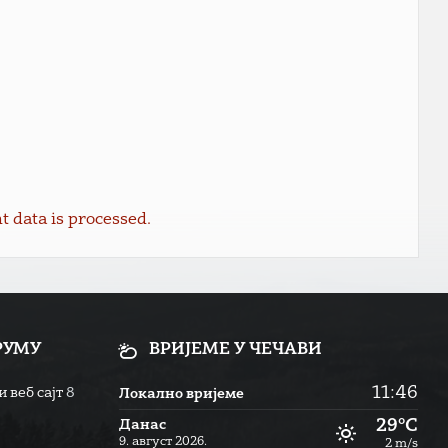
data is processed.
РУМУ
ВРИЈЕМЕ У ЧЕЧАВИ
11:46
 веб сајт
8
Локално вријеме
29°C
Данас
9. август 2026.
2 m/s