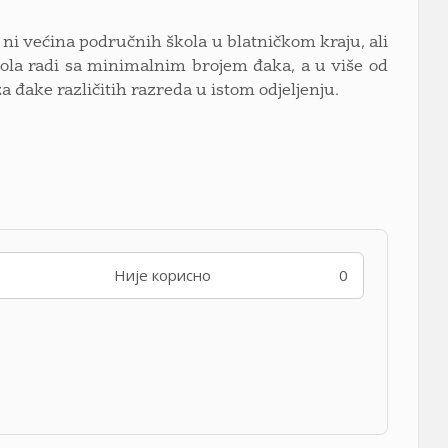
ni većina područnih škola u blatničkom kraju, ali
škola radi sa minimalnim brojem đaka, a u više od
 đake različitih razreda u istom odjeljenju.
Није корисно
0