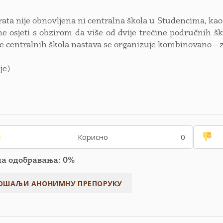
ata nije obnovljena ni centralna škola u Studencima, kao 
 ne osjeti s obzirom da više od dvije trećine područnih 
e centralnih škola nastava se organizuje kombinovano – za
je)
Корисно
0
па одобравања: 0%