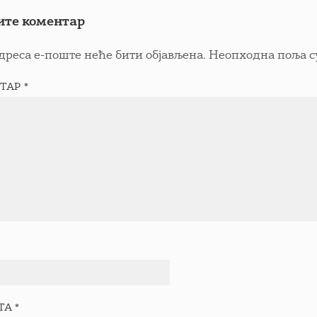
ите коментар
дреса е-поште неће бити објављена.
Неопходна поља с
ТАР
*
ТА
*