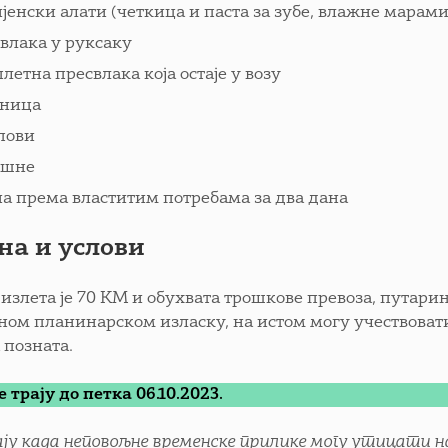
јенски алати (четкица и паста за зубе, влажне марам
влака у руксаку
летна пресвлака која остаје у возу
аница
пови
ашне
а према властитим потребама за два дана
на и услови
излета је 70 КМ и обухвата трошкове превоза, путарин
вном планинарском изласку, на истом могу учествоват
 позната.
 трају до петка 06.10.2023.
ају када неповољне временске прилике могу утицати на