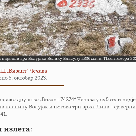
 највиши врх Волујака Велику Власуљу 2336 м.н.в., 11.септембра 202
ПД „Визант” Чечава
но 5. октобар 2023.
рско друштво „Визант 74274“ Чечава у суботу и недјељу
а планину Волујак и његова три врха: Лица – сјеверни в
41.
 излета: