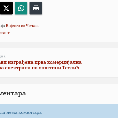
acebook
X
WhatsApp
Print
ија
Вијести из Чечаве
изант
дна
ави изграђена прва комерцијална
на електрана на општини Теслић
ментарa
ош нема коментара