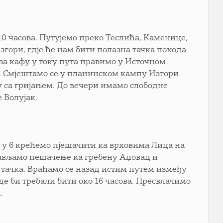
 10 часова. Путујемо преко Теслића, Каменице,
Изгори, гдје ће нам бити полазна тачка похода
 за кафу у току пута правимо у Источном
ва. Смјештамо се у планинском кампу Изгори
ју са гријањем. До вечери имамо слободне
 Волујак.
 и у 6 крећемо пјешачити ка врховима Лица на
тављамо пешачење ка гребену Аџовац и
 тачка. Враћамо се назад истим путем између
е би требали бити око 16 часова. Пресвлачимо
.