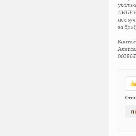
уколик
ЛИЦЕ 
искључ
за бри
Контакт
Алекса
003866
Сто