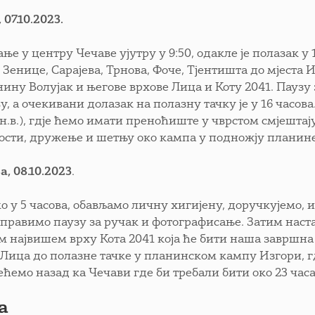
 07.10.2023.
ње у центру Чечаве ујутру у 9:50, одакле је полазак у
Зенице, Сарајева, Трнова, Фоче, Тјентишта до мјеста 
нину Волујак и његове врхове Лица и Коту 2041. Паузу
ву, а очекивани долазак на полазну тачку је у 16 часо
.н.в.), гдје ћемо имати преноћиште у чврстом смјешта
ости, дружење и шетњу око кампа у подножју планине
а, 08.10.2023
.
мо у 5 часова, обављамо личну хигијену, доручкујемо,
 правимо паузу за ручак и фотографисање. Затим нас
м највишем врху Кота 2041 која ће бити наша завршна
 Лица до полазне тачке у планинском кампу Изгори, гд
ећемо назад ка Чечави где би требали бити око 23 часа
а