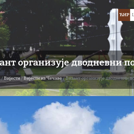
Choose
ЋИР
languag
ант организује дводневни п
а
/
Вијести
/
Вијести из Чечаве
/
Визант организује дводневни п