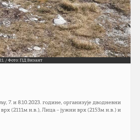
1. / Фото: ПД Визант
, 7. и 8.10.2023. године, организује дводневни
рх (2111м н.в.), Лица – јужни врх (2153м н.в.) и