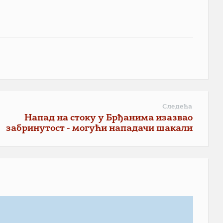
Следећа
Напад на стоку у Брђанима изазвао
забринутост - могући нападачи шакали