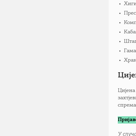
Хиги
Прес
Комп
Каб
Шта
Гам
Хран
Ције
Цијена 
захтје
спрема
Пријаве
У случ