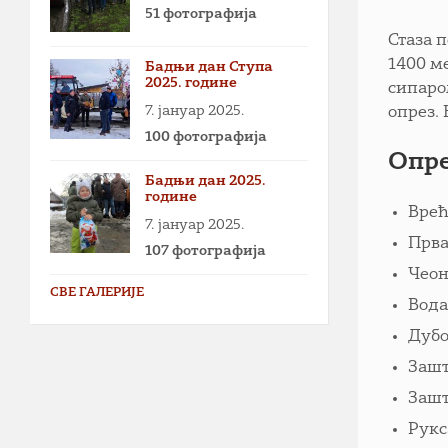
51 фотографија
Стаза п
1400 м
Бадњи дан Ступа
2025. године
сипаро
7. јануар 2025.
опрез. 
100 фотографија
Опр
Бадњи дан 2025.
године
Врећ
7. јануар 2025.
Прва
107 фотографија
Чеон
СВЕ ГАЛЕРИЈЕ
Вода
Дубо
Зашт
Зашт
Рукс