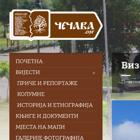
Skip
Skip
Skip
to
to
to
content
left
footer
sidebar
ПOЧЕТНА
Виз
ВИЈЕСТИ
Почетн
ПРИЧЕ И РЕПОРТАЖЕ
КОЛУМНЕ
ИСТОРИЈА И ЕТНОГРАФИЈА
КЊИГЕ И ДОКУМЕНТИ
МЈЕСТА НА МАПИ
ГАЛЕРИЈЕ ФОТОГРАФИЈА