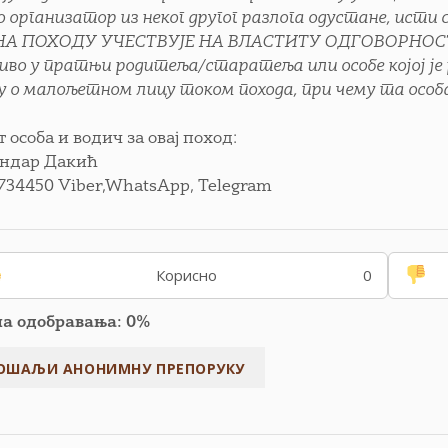
о организатор из неког другог разлога одустане, ист
НА ПОХОДУ УЧЕСТВУЈЕ НА ВЛАСТИТУ ОДГОВОРНОСТ, 
иво у пратњи родитеља/старатеља или особе којој ј
гу о малољетном лицу током похода, при чему та особа
 особа и водич за овај поход:
ндар Дакић
734450 Viber,WhatsApp, Telegram
Корисно
0
па одобравања: 0%