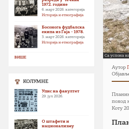
1972. године
6. март 2026.
категорија
Историја и етнографија
Босонога фудбалска
екипа из Гаја – 1978.
3. март 2026.
категорија
Историја и етнографија
Са успона на
ВИШЕ
Аутор
Објавље
КОЛУМНЕ
Упис на факултет
Планина
29. јул 2026.
поход н
Коту 20
О штафети и
План
национализму