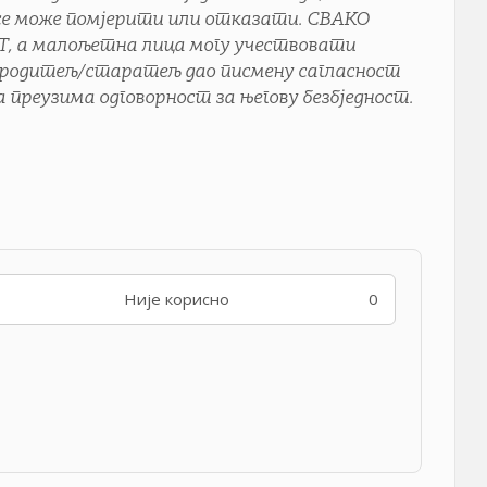
и се може помјерити или отказати. СВАКО
а малољетна лица могу учествовати
е родитељ/старатељ дао писмену сагласност
 преузима одговорност за његову безбједност.
Није корисно
0