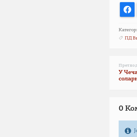
F
Категор
ПД В
Претхо
У Чеч
солар
0 Ко
Ј