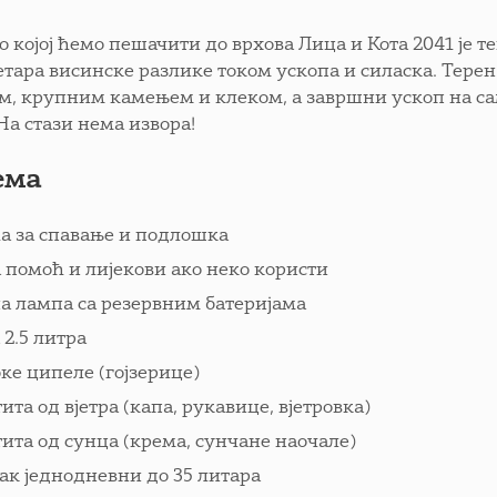
о којој ћемо пешачити до врхова Лица и Кота 2041 је т
етара висинске разлике током ускопа и силаска. Терен
м, крупним камењем и клеком, а завршни ускоп на сам
На стази нема извора!
ема
а за спавање и подлошка
 помоћ и лијекови ако неко користи
а лампа са резервним батеријама
 2.5 литра
ке ципеле (гојзерице)
ита од вјетра (капа, рукавице, вјетровка)
ита од сунца (крема, сунчане наочале)
ак једнодневни до 35 литара