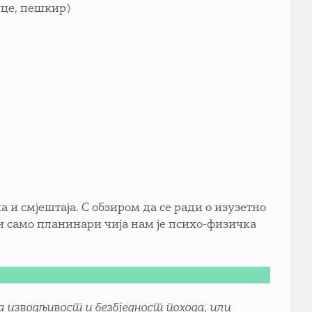
ице, пешкир)
а и смјештаја. С обзиром да се ради о изузетно
и само планинари чија нам је психо-физичка
 изводљивост и безбједност похода, или