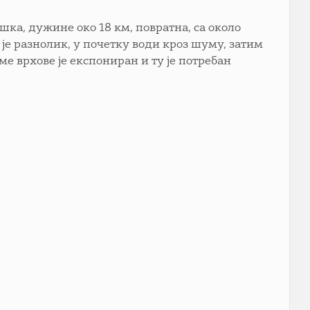
ешка, дужине око 18 км, повратна, са около
 је разнолик, у почетку води кроз шуму, затим
е врхове је експониран и ту је потребан