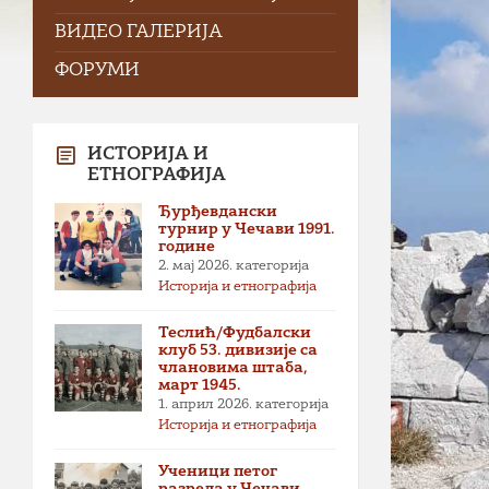
ВИДЕО ГАЛЕРИЈА
ФОРУМИ
ИСТОРИЈА И
ЕТНОГРАФИЈА
Ђурђевдански
турнир у Чечави 1991.
године
2. мај 2026.
категорија
Историја и етнографија
Теслић/Фудбалски
клуб 53. дивизије са
члановима штаба,
март 1945.
1. април 2026.
категорија
Историја и етнографија
Ученици петог
разреда у Чечави