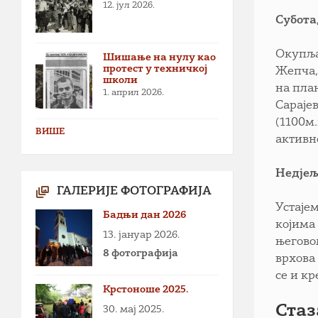
12. јул 2026.
Субота,
Окупља
Шишање на нулу као
протест у техничкој
Жепча, 
школи
на пла
1. април 2026.
Сараје
(1100м
ВИШЕ
активн
Недјељ
ГАЛЕРИЈЕ ФОТОГРАФИЈА
Устаје
Бадњи дан 2026
којима
13. јануар 2026.
његово
8 фотографија
врхова
се и кр
Крстоноше 2025.
Стаз
30. мај 2025.