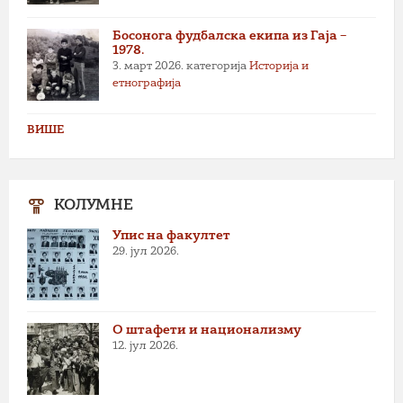
Босонога фудбалска екипа из Гаја –
1978.
3. март 2026.
категорија
Историја и
етнографија
ВИШЕ
КОЛУМНЕ
Упис на факултет
29. јул 2026.
О штафети и национализму
12. јул 2026.