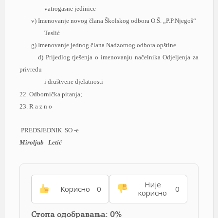
vаtrogаsne jedinice
v) Imenovаnje novog člаnа Školskog odborа O.Š. „P.P.Njegoš“
Teslić
g) Imenovаnje jednog člаnа Nаdzornog odborа opštine
d) Prijedlog rješenjа o imenovаnju nаčelnikа Odjeljenjа zа
privredu
i društvene djelаtnosti
22
.
Odborničkа pitаnjа;
23.
R а z n
o
PREDSJEDNIK SO -e
Miroljub
Letić
Није
Корисно
0
0
корисно
Стопа одобравања: 0%