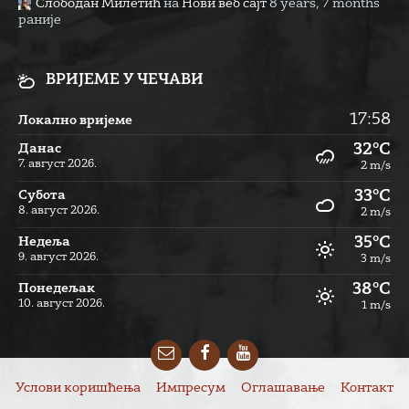
Слободан Милетић
на
Нови веб сајт
8 years, 7 months
раније
ВРИЈЕМЕ У ЧЕЧАВИ
17:58
Локално вријеме
32°C
Данас
7. август 2026.
2 m/s
33°C
Субота
8. август 2026.
2 m/s
35°C
Недеља
9. август 2026.
3 m/s
38°C
Понедељак
10. август 2026.
1 m/s
Email
Facebook
YouTube
Услови коришћења
Импресум
Оглашавање
Контакт