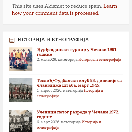
This site uses Akismet to reduce spam.
Learn
how your comment data is processed.
ИСТОРИЈА И ЕТНОГРАФИЈА
Ђурђевдански турнир у Чечави 1991.
године
2. мај 2026.
категорија
Историја и етнографија
Теслић/Фудбалски клуб 53. дивизије са
члановима штаба, март 1945.
1. април 2026.
категорија
Историја и
етнографија
Ученици петог разреда у Чечави 1972.
године
6. март 2026.
категорија
Историја и
етнографија