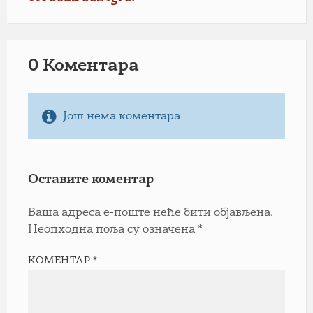
0 Коментарa
Још нема коментара
Оставите коментар
Ваша адреса е-поште неће бити објављена.
Неопходна поља су означена
*
КОМЕНТАР
*