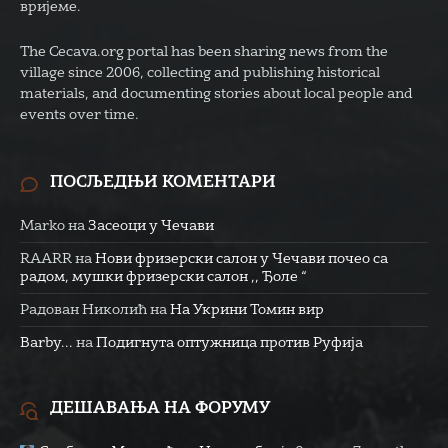
вријеме.
The Cecava.org portal has been sharing news from the
village since 2006, collecting and publishing historical
materials, and documenting stories about local people and
events over time.
ПОСЉЕДЊИ КОМЕНТАРИ
Marko
на
Засеоци у Чечави
RAARR
на
Нови фризерски салон у Чечави почео са
радом, мушки фризерски салон ,, Ђоле “
Радован Николић
на
На Укрини Томин вир
Barby...
на
Подигнута оптужница против Руфија
ДЕШАВАЊА НА ФОРУМУ