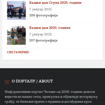
Бадњи дан Ступа 2025. године
7. јануар 2025.
100 фотографија
Бадњи дан 2025. године
7. јануар 2025.
107 фотографија
СВЕ ГАЛЕРИЈЕ
О ПОРТАЛУ / ABOUT
Информативни портал Чечаве од 2006. године доноси
вијести из нашег села, прикупља и објављује историјску
грађу, те биљежи приче о људима и догађајима кроз