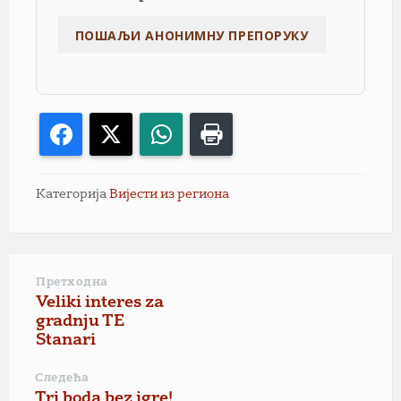
Facebook
X
WhatsApp
Print
Категорија
Вијести из региона
Претходна
Veliki interes za
gradnju TE
Stanari
Следећа
Tri boda bez igre!