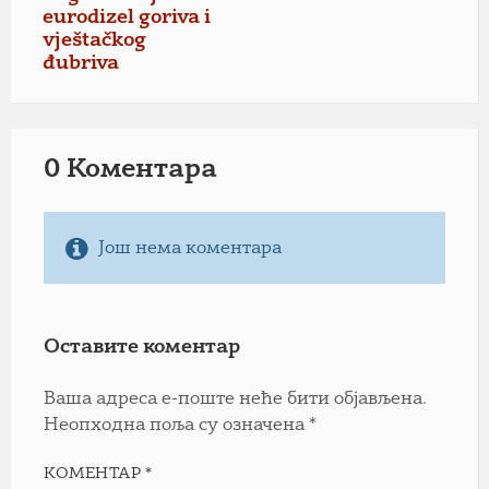
eurodizel goriva i
vještačkog
đubriva
0 Коментарa
Још нема коментара
Оставите коментар
Ваша адреса е-поште неће бити објављена.
Неопходна поља су означена
*
КОМЕНТАР
*