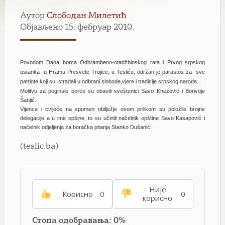
Аутор
Слободан Милетић
Објављено 15. фебруар 2010.
Povodom Dana borca Odbrambeno-otadžbinskog rata i Prvog srpskog
ustanka u Hramu Presvete Trojice, u Tesliću, održan je parastos za sve
patriote koji su stradali u odbrani slobode,vjere i tradicije srpskog naroda.
Molitvu za poginule borce su obavili sveštenici Savo Knežević i Borivoje
Šanjić.
Vijence i cvijeće na spomen obilježje ovom prilikom su položile brojne
delegacije a u ime opšine, to su učinili načelnik opštine Savo Kasapović i
načelnik odjeljenja za boračka pitanja Stanko Dušanić.
(teslic.ba)
Није
Корисно
0
0
корисно
Стопа одобравања: 0%