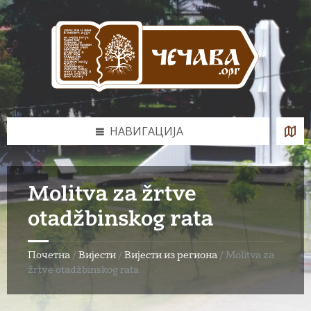
Skip
Skip
Skip
to
to
to
content
left
footer
sidebar
НАВИГАЦИЈА
Molitva za žrtve
otadžbinskog rata
Почетна
/
Вијести
/
Вијести из региона
/
Molitva za
žrtve otadžbinskog rata