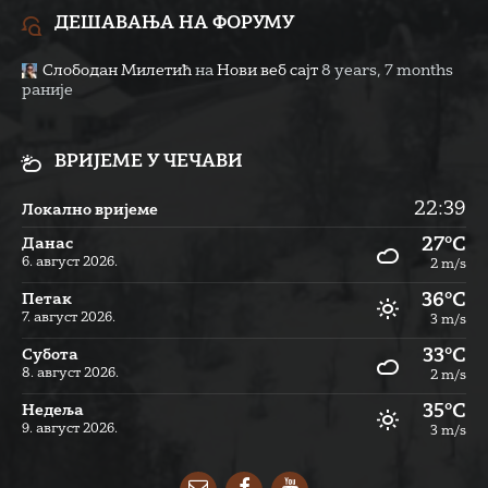
ДЕШАВАЊА НА ФОРУМУ
Слободан Милетић
на
Нови веб сајт
8 years, 7 months
раније
ВРИЈЕМЕ У ЧЕЧАВИ
22:39
Локално вријеме
27°C
Данас
6. август 2026.
2 m/s
36°C
Петак
7. август 2026.
3 m/s
33°C
Субота
8. август 2026.
2 m/s
35°C
Недеља
9. август 2026.
3 m/s
Email
Facebook
YouTube