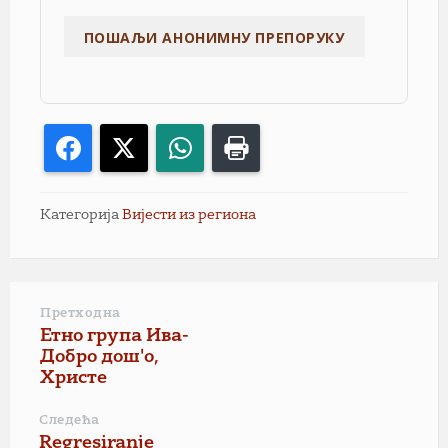
Facebook
X
WhatsApp
Print
Категорија
Вијести из региона
Претходна
Етно група Ива-
Добро дош'о,
Христе
Следећа
Regresiranje