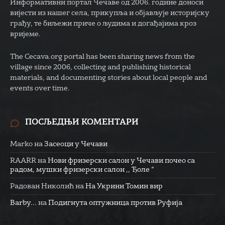
Информативни портал Чечаве од 2006. године доноси
вијести из нашег села, прикупља и објављује историјску
грађу, те биљежи приче о људима и догађајима кроз
вријеме.
The Cecava.org portal has been sharing news from the
village since 2006, collecting and publishing historical
materials, and documenting stories about local people and
events over time.
ПОСЉЕДЊИ КОМЕНТАРИ
Marko
на
Засеоци у Чечави
RAARR
на
Нови фризерски салон у Чечави почео са
радом, мушки фризерски салон ,, Ђоле “
Радован Николић
на
На Укрини Томин вир
Barby...
на
Подигнута оптужница против Руфија