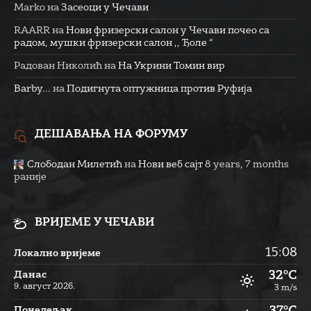
Marko
на
Засеоци у Чечави
RAARR
на
Нови фризерски салон у Чечави почео са
радом, мушки фризерски салон ,, Ђоле “
Радован Николић
на
На Укрини Томин вир
Barby...
на
Подигнута оптужница против Руфија
ДЕШАВАЊА НА ФОРУМУ
Слободан Милетић
на
Нови веб сајт
8 years, 7 months
раније
ВРИЈЕМЕ У ЧЕЧАВИ
15:08
Локално вријеме
32°C
Данас
9. август 2026.
3 m/s
Понедељак