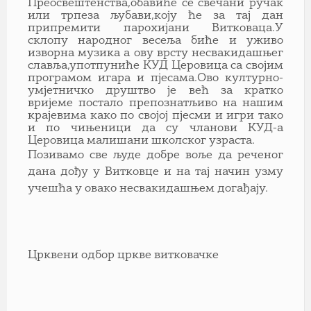
Преосвештенства,обавиће се свечани ручак
или трпеза љубави,коју ће за тај дан
припремити парохијани Витковаца.У
склопу народног весеља биће и уживо
изворна музика а ову врсту несвакидашњег
славља,употпуниће КУД Церовица са својим
програмом игара и пјесама.Ово културно-
умјетничко друштво је већ за кратко
вријеме постало препознатљиво на нашим
крајевима како по својој пјесми и игри тако
и по чињеници да су чланови КУД-а
Церовица малишани школског узраста.
Позивамо све људе добре воље да реченог
дана дођу у Витковце и на тај начин узму
учешћа у овако несвакидашњем догађају.
Црквени одбор цркве витковачке