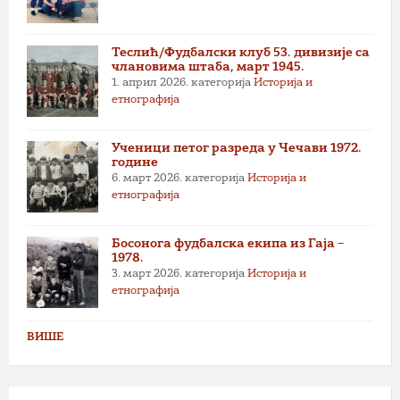
Теслић/Фудбалски клуб 53. дивизије са
члановима штаба, март 1945.
1. април 2026.
категорија
Историја и
етнографија
Ученици петог разреда у Чечави 1972.
године
6. март 2026.
категорија
Историја и
етнографија
Босонога фудбалска екипа из Гаја –
1978.
3. март 2026.
категорија
Историја и
етнографија
ВИШЕ