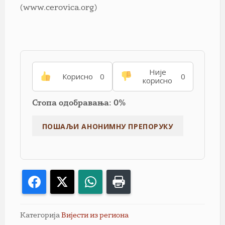
(www.cerovica.org)
Није
Корисно
0
0
корисно
Стопа одобравања: 0%
Facebook
X
WhatsApp
Print
Категорија
Вијести из региона