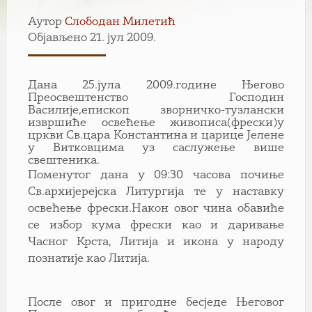
Аутор
Слободан Милетић
Објављено 21. јул 2009.
Дана 25.јула 2009.године Његово
Преосвештенство Господин
Василије,епископ зворничко-тузлански
извршиће освећење живописа(фрески)у
цркви Св.цара Константина и царице Јелене
у Витковцима уз саслужење више
свештеника.
Поменутог дана у 09:30 часова почиње
Св.архијерејска Литургија те у наставку
освећење фрески.Након овог чина обавиће
се избор кума фрески као и даривање
Часног Крста, Литија и икона у народу
познатије као Литија.
После овог и пригодне бесједе Његовог