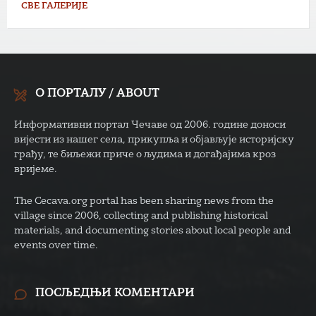
СВЕ ГАЛЕРИЈЕ
О ПОРТАЛУ / ABOUT
Информативни портал Чечаве од 2006. године доноси
вијести из нашег села, прикупља и објављује историјску
грађу, те биљежи приче о људима и догађајима кроз
вријеме.
The Cecava.org portal has been sharing news from the
village since 2006, collecting and publishing historical
materials, and documenting stories about local people and
events over time.
ПОСЉЕДЊИ КОМЕНТАРИ