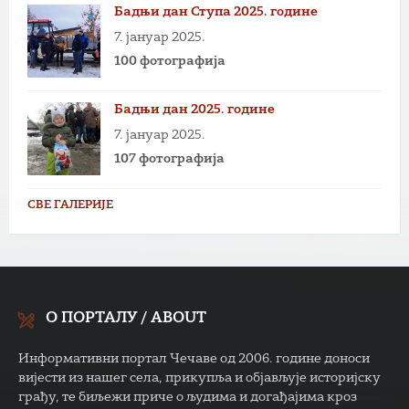
Бадњи дан Ступа 2025. године
7. јануар 2025.
100 фотографија
Бадњи дан 2025. године
7. јануар 2025.
107 фотографија
СВЕ ГАЛЕРИЈЕ
О ПОРТАЛУ / ABOUT
Информативни портал Чечаве од 2006. године доноси
вијести из нашег села, прикупља и објављује историјску
грађу, те биљежи приче о људима и догађајима кроз