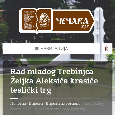
Skip
Skip
Skip
to
to
to
content
left
footer
sidebar
НАВИГАЦИЈА
Rad mladog Trebinjca
Željka Aleksića krasiće
teslićki trg
Почетна
/
Вијести
/
Вијести из региона
/
Rad mladog
Trebinjca Željka Aleksića krasiće teslićki trg