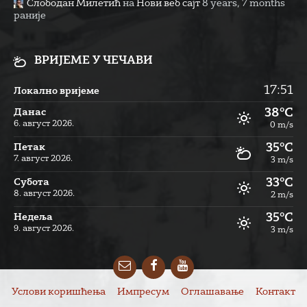
Слободан Милетић
на
Нови веб сајт
8 years, 7 months
раније
ВРИЈЕМЕ У ЧЕЧАВИ
17:51
Локално вријеме
38°C
Данас
6. август 2026.
0 m/s
35°C
Петак
7. август 2026.
3 m/s
33°C
Субота
8. август 2026.
2 m/s
35°C
Недеља
9. август 2026.
3 m/s
Email
Facebook
YouTube
Услови коришћења
Импресум
Оглашавање
Контакт