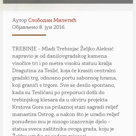
Аутор
Слободан Милетић
Објављено 8. јун 2016.
TREBINJE – Mladi Trebinjac Željko Aleksić
napravio je od danilovgradskog kamena
visočice tri i po metra visoku statuu kralja
Dragutina za Teslić, koja će krasiti centralni
gradski trg, odnosno portu sabornog hrama,
koji graniči s trgom. Sve se desilo spontano,
kada su Teslićani po preporuci došli do
trebinjskog klesara da u okviru projekta
Krstova Gora na prilaznoj stazi sagradi reljef
manastira Ostrog, a nakon što je uradio reljef
ponuđeno mu je mnogo izazovnije djelo –
statua sveca zaštitnika ovoga grada, koju je