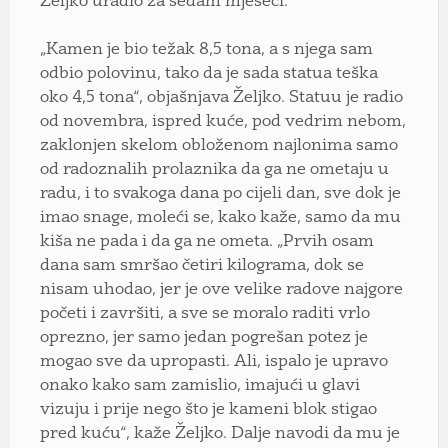
Željko uradio za sedam mjeseci.
„Kamen je bio težak 8,5 tona, a s njega sam
odbio polovinu, tako da je sada statua teška
oko 4,5 tona“, objašnjava Željko. Statuu je radio
od novembra, ispred kuće, pod vedrim nebom,
zaklonjen skelom obloženom najlonima samo
od radoznalih prolaznika da ga ne ometaju u
radu, i to svakoga dana po cijeli dan, sve dok je
imao snage, moleći se, kako kaže, samo da mu
kiša ne pada i da ga ne ometa. „Prvih osam
dana sam smršao četiri kilograma, dok se
nisam uhodao, jer je ove velike radove najgore
početi i završiti, a sve se moralo raditi vrlo
oprezno, jer samo jedan pogrešan potez je
mogao sve da upropasti. Ali, ispalo je upravo
onako kako sam zamislio, imajući u glavi
vizuju i prije nego što je kameni blok stigao
pred kuću“, kaže Željko. Dalje navodi da mu je