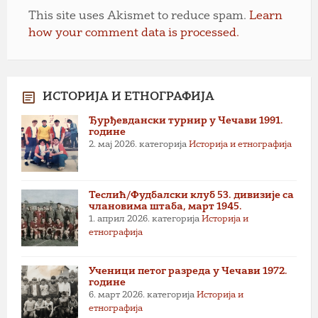
This site uses Akismet to reduce spam.
Learn
how your comment data is processed.
ИСТОРИЈА И ЕТНОГРАФИЈА
Ђурђевдански турнир у Чечави 1991.
године
2. мај 2026.
категорија
Историја и етнографија
Теслић/Фудбалски клуб 53. дивизије са
члановима штаба, март 1945.
1. април 2026.
категорија
Историја и
етнографија
Ученици петог разреда у Чечави 1972.
године
6. март 2026.
категорија
Историја и
етнографија