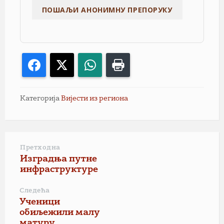
Facebook
X
WhatsApp
Print
Категорија
Вијести из региона
Претходна
Изградња путне
инфраструктуре
Следећа
Ученици
обиљежили малу
матуру