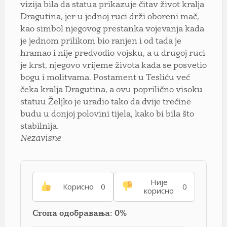
vizija bila da statua prikazuje čitav život kralja
Dragutina, jer u jednoj ruci drži oboreni mač,
kao simbol njegovog prestanka vojevanja kada
je jednom prilikom bio ranjen i od tada je
hramao i nije predvodio vojsku, a u drugoj ruci
je krst, njegovo vrijeme života kada se posvetio
bogu i molitvama. Postament u Tesliću već
čeka kralja Dragutina, a ovu poprilično visoku
statuu Željko je uradio tako da dvije trećine
budu u donjoj polovini tijela, kako bi bila što
stabilnija.
Nezavisne
Није
Корисно
0
0
корисно
Стопа одобравања: 0%