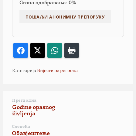
Стопа одобравања: 0%
Facebook
X
WhatsApp
Print
Категорија
Вијести из региона
Претходна
Godine opasnog
življenja
Следећа
Обавјештење