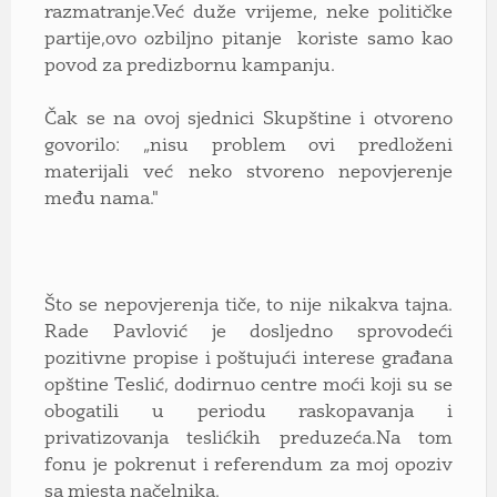
razmatranje.Već duže vrijeme, neke političke
partije,ovo ozbiljno pitanje koriste samo kao
povod za predizbornu kampanju.
Čak se na ovoj sjednici Skupštine i otvoreno
govorilo: „nisu problem ovi predloženi
materijali već neko stvoreno nepovjerenje
među nama."
Što se nepovjerenja tiče, to nije nikakva tajna.
Rade Pavlović je dosljedno sprovodeći
pozitivne propise i poštujući interese građana
opštine Teslić, dodirnuo centre moći koji su se
obogatili u periodu raskopavanja i
privatizovanja teslićkih preduzeća.Na tom
fonu je pokrenut i referendum za moj opoziv
sa mjesta načelnika.