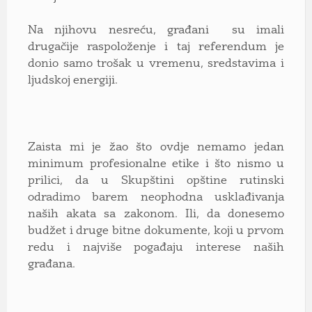
Na njihovu nesreću, građani su imali
drugačije raspoloženje i taj referendum je
donio samo trošak u vremenu, sredstavima i
ljudskoj energiji.
Zaista mi je žao što ovdje nemamo jedan
minimum profesionalne etike i što nismo u
prilici, da u Skupštini opštine rutinski
odradimo barem neophodna usklađivanja
naših akata sa zakonom. Ili, da donesemo
budžet i druge bitne dokumente, koji u prvom
redu i najviše pogađaju interese naših
građana.