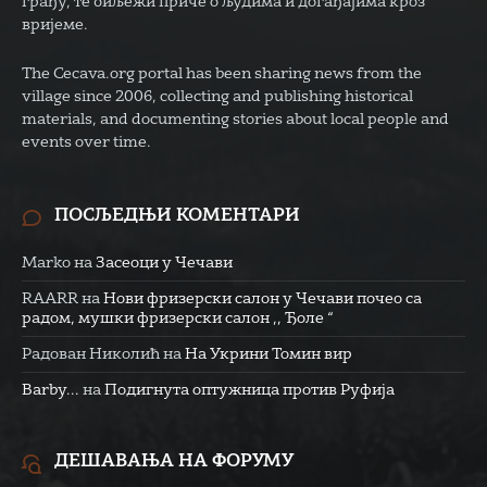
грађу, те биљежи приче о људима и догађајима кроз
вријеме.
The Cecava.org portal has been sharing news from the
village since 2006, collecting and publishing historical
materials, and documenting stories about local people and
events over time.
ПОСЉЕДЊИ КОМЕНТАРИ
Marko
на
Засеоци у Чечави
RAARR
на
Нови фризерски салон у Чечави почео са
радом, мушки фризерски салон ,, Ђоле “
Радован Николић
на
На Укрини Томин вир
Barby...
на
Подигнута оптужница против Руфија
ДЕШАВАЊА НА ФОРУМУ