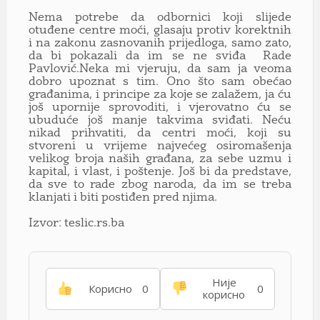
Nema potrebe da odbornici koji slijede
otuđene centre moći, glasaju protiv korektnih
i na zakonu zasnovanih prijedloga, samo zato,
da bi pokazali da im se ne sviđa Rade
Pavlović.Neka mi vjeruju, da sam ja veoma
dobro upoznat s tim. Ono što sam obećao
građanima, i principe za koje se zalažem, ja ću
još upornije sprovoditi, i vjerovatno ću se
ubuduće još manje takvima sviđati. Neću
nikad prihvatiti, da centri moći, koji su
stvoreni u vrijeme najvećeg osiromašenja
velikog broja naših građana, za sebe uzmu i
kapital, i vlast, i poštenje. Još bi da predstave,
da sve to rade zbog naroda, da im se treba
klanjati i biti postiđen pred njima.
Izvor: teslic.rs.ba
Није
Корисно
0
0
корисно