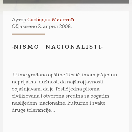
Аутор
Слободан Милетић
Објављено 2. април 2008.
-N I S M O N A C I O N A L I S T I-
U ime građana opštine Teslić, imam još jednu
neprijatnu dužnost, da najširoj javnosti
objašnjavam, da je Teslić jedna pitoma,
civilizovana i otvorena sredina sa bogatim
naslijeđem nacionalne, kulturne i svake
druge tolerancije…