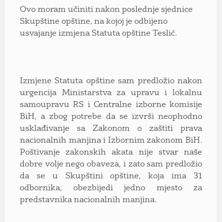
Ovo moram učiniti nakon poslednje sjednice
Skupštine opštine, na kojoj je odbijeno
usvajanje izmjena Statuta opštine Teslić.
Izmjene Statuta opštine sam predložio nakon
urgencija Ministarstva za upravu i lokalnu
samoupravu RS i Centralne izborne komisije
BiH, a zbog potrebe da se izvrši neophodno
usklađivanje sa Zakonom o zaštiti prava
nacionalnih manjina i Izbornim zakonom BiH.
Poštivanje zakonskih akata nije stvar naše
dobre volje nego obaveza, i zato sam predložio
da se u Skupštini opštine, koja ima 31
odbornika, obezbijedi jedno mjesto za
predstavnika nacionalnih manjina.