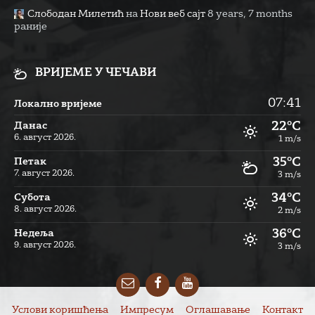
Слободан Милетић
на
Нови веб сајт
8 years, 7 months
раније
ВРИЈЕМЕ У ЧЕЧАВИ
07:41
Локално вријеме
22°C
Данас
6. август 2026.
1 m/s
35°C
Петак
7. август 2026.
3 m/s
34°C
Субота
8. август 2026.
2 m/s
36°C
Недеља
9. август 2026.
3 m/s
Email
Facebook
YouTube
Услови коришћења
Импресум
Оглашавање
Контакт