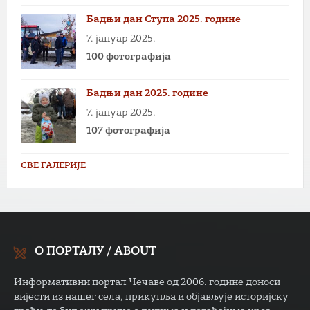
Бадњи дан Ступа 2025. године
7. јануар 2025.
100 фотографија
Бадњи дан 2025. године
7. јануар 2025.
107 фотографија
СВЕ ГАЛЕРИЈЕ
О ПОРТАЛУ / ABOUT
Информативни портал Чечаве од 2006. године доноси
вијести из нашег села, прикупља и објављује историјску