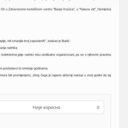
o 50 u Zdravstveno-turističkom centru "Banja Vrućica", u "Natura viti", Hemijskoj
apije, niti smanjila broj zaposlenih", istakao je Bubić.
štanja radnika.
 kolektivima gdje radnici nisu sindikalno organizovani, pa se o njihovim pravima
dini poslodavci to ometaju godinama.
mora biti promijenjeno, zbog čega je najavio aktivniji nastup u ovoj godini da taj
Није корисно
0