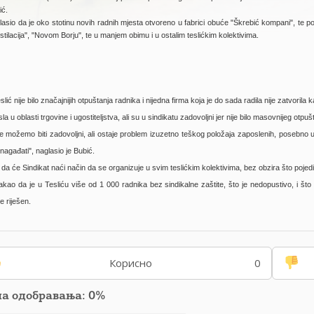
ić.
lasio da je oko stotinu novih radnih mjesta otvoreno u fabrici obuće "Škrebić kompani", te p
Destilacija", "Novom Borju", te u manjem obimu i u ostalim teslićkim kolektivima.
slić nije bilo značajnijih otpuštanja radnika i nijedna firma koja je do sada radila nije zatvorila k
a u oblasti trgovine i ugostiteljstva, ali su u sindikatu zadovoljni jer nije bilo masovnijeg otpu
e možemo biti zadovoljni, ali ostaje problem izuzetno teškog položaja zaposlenih, posebno u
agađati", naglasio je Bubić.
da će Sindikat naći način da se organizuje u svim teslićkim kolektivima, bez obzira što poje
akao da je u Tesliću više od 1 000 radnika bez sindikalne zaštite, što je nedopustivo, i što 
 riješen.
Корисно
0
па одобравања: 0%