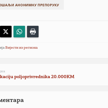
acebook
X
WhatsApp
Print
ија
Вијести из региона
дна
kaciju poljoprivrednika 20.000KM
ментарa