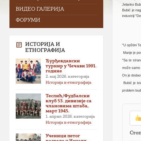
Jelanko Bub
ВИДЕО ГАЛЕРИЈА
Bubić je nag
industriji "
ФОРУМИ
ИСТОРИЈА И
"U opštini Te
ЕТНОГРАФИЈА
Manje je posl
"Sa te stran
Ђурђевдански
турнир у Чечави 1991.
može samo n
године
On je dodao 
2. мај 2026.
категорија
Историја и етнографија
Bubić je ist
problem bude
Теслић/Фудбалски
клуб 53. дивизије са
члановима штаба,
март 1945.
1. април 2026.
категорија
Историја и етнографија
Сто
Ученици петог
разреда у Чечави