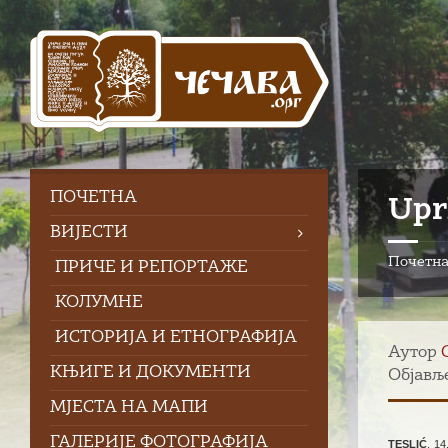
Skip
Skip
Skip
to
to
to
content
left
footer
sidebar
ПOЧЕТНА
Upr
ВИЈЕСТИ
Почетн
ПРИЧЕ И РЕПОРТАЖЕ
КОЛУМНЕ
ИСТОРИЈА И ЕТНОГРАФИЈА
Аутор
КЊИГЕ И ДОКУМЕНТИ
Објавље
МЈЕСТА НА МАПИ
ГАЛЕРИЈЕ ФОТОГРАФИЈА
TESLIĆ
, 14