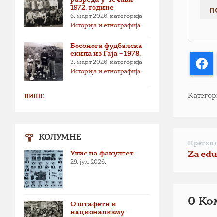
1972. године
6. март 2026.
категорија
Историја и етнографија
Босонога фудбалска
екипа из Гаја – 1978.
F
3. март 2026.
категорија
Историја и етнографија
Категор
ВИШЕ
КОЛУМНЕ
Претхо
Упис на факултет
Za edu
29. јул 2026.
0 Ко
О штафети и
национализму