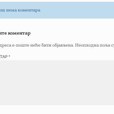
ош нема коментара
ите коментар
дреса е-поште неће бити објављена.
Неопходна поља с
ТАР
*