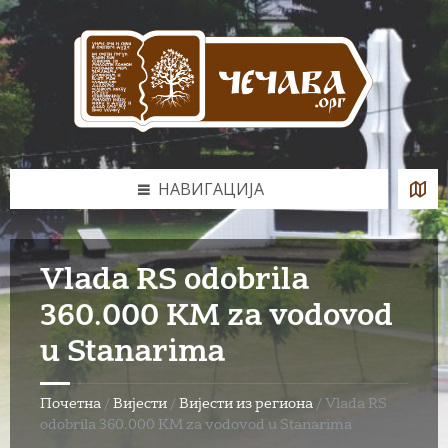
Skip
Skip
Skip
to
to
to
content
left
footer
sidebar
НАВИГАЦИЈА
Vlada RS odobrila
360.000 KM za vodovod
u Stanarima
Почетна
/
Вијести
/
Вијести из региона
/
Vlada RS
odobrila 360.000 KM za vodovod u Stanarima