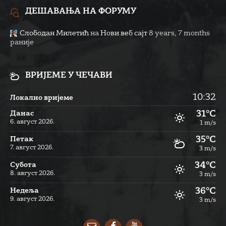
ДЕШАВАЊА НА ФОРУМУ
Слободан Милетић
на
Нови веб сајт
8 years, 7 months
раније
ВРИЈЕМЕ У ЧЕЧАВИ
10:32
Локално вријеме
31°C
Данас
6. август 2026.
1 m/s
35°C
Петак
7. август 2026.
3 m/s
34°C
Субота
8. август 2026.
3 m/s
36°C
Недеља
9. август 2026.
3 m/s
Email
Facebook
YouTube