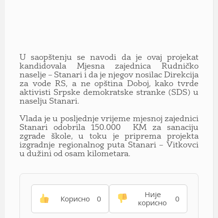
U saopštenju se navodi da je ovaj projekat
kandidovala Mjesna zajednica Rudničko
naselje – Stanari i da je njegov nosilac Direkcija
za vode RS, a ne opština Doboj, kako tvrde
aktivisti Srpske demokratske stranke (SDS) u
naselju Stanari.
Vlada je u posljednje vrijeme mjesnoj zajednici
Stanari odobrila 150.000 KM za sanaciju
zgrade škole, u toku je priprema projekta
izgradnje regionalnog puta Stanari – Vitkovci
u dužini od osam kilometara.
Није
Корисно
0
0
корисно