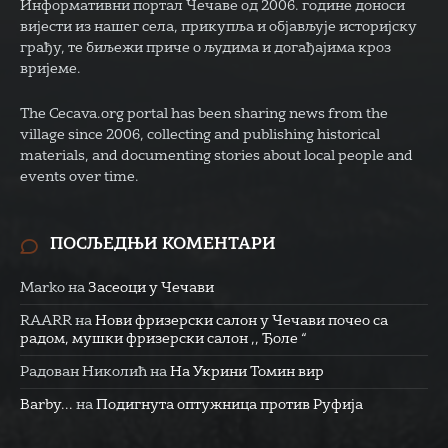
Информативни портал Чечаве од 2006. године доноси
вијести из нашег села, прикупља и објављује историјску
грађу, те биљежи приче о људима и догађајима кроз
вријеме.
The Cecava.org portal has been sharing news from the
village since 2006, collecting and publishing historical
materials, and documenting stories about local people and
events over time.
ПОСЉЕДЊИ КОМЕНТАРИ
Marko
на
Засеоци у Чечави
RAARR
на
Нови фризерски салон у Чечави почео са
радом, мушки фризерски салон ,, Ђоле “
Радован Николић
на
На Укрини Томин вир
Barby...
на
Подигнута оптужница против Руфија