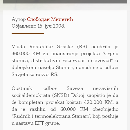
Аутор
Слободан Милетић
Објављено 15. јул 2008.
Vlada Republike Srpske (RS) odobrila je
360.000 KM za finansiranje projekta “Crpna
stanica, distributivni rezervoar i cjevovod” u
dobojskom naselju Stanari, navodi se u odluci
Savjeta za razvoj RS.
Opštinski odbor Saveza nezavisnih
socijaldemokrata (SNSD) Doboj saopštio je da
će kompletan projekat koštati 420.000 KM, a
da je razliku od 60.000 KM obezbijedio
“Rudnik i termoelektrana Stanari”, koji posluje
u sastavu EFT grupe.