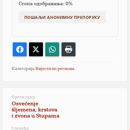
Стопа одобравања: 0%
Facebook
X
WhatsApp
Print
Категорија
Вијести из региона
Претходна
Osvećenje
šljemena, krstova
i zvona u Stupama
Следећа