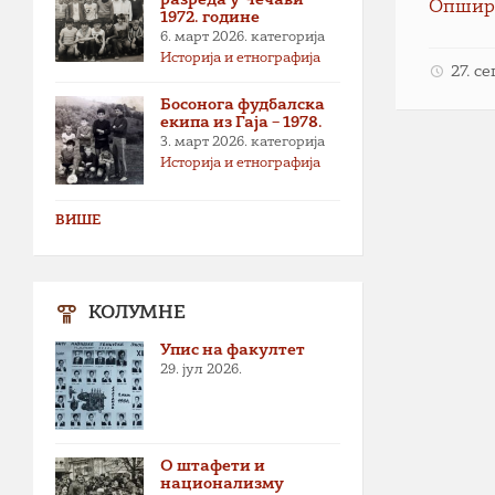
Опшир
1972. године
6. март 2026.
категорија
Историја и етнографија
27. с
Босонога фудбалска
екипа из Гаја – 1978.
3. март 2026.
категорија
Историја и етнографија
ВИШЕ
КОЛУМНЕ
Упис на факултет
29. јул 2026.
О штафети и
национализму