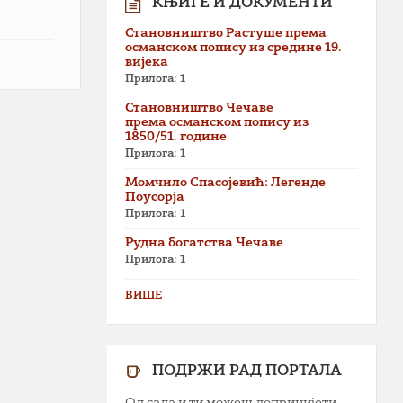
КЊИГЕ И ДОКУМЕНТИ
Становништво Растуше према
османском попису из средине 19.
вијека
Прилога: 1
Становништво Чечаве
према османском попису из
1850/51. године
Прилога: 1
Момчило Спасојевић: Легенде
Поусорја
Прилога: 1
Рудна богатства Чечаве
Прилога: 1
ВИШЕ
ПОДРЖИ РАД ПОРТАЛА
Од сада и ти можеш допринијети