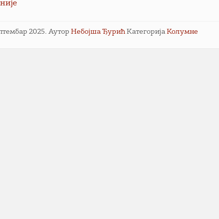
није
ептембар 2025.
Аутор
Небојша Ђурић
Категорија
Колумне