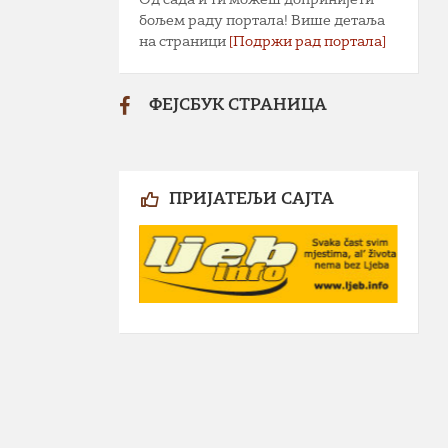
бољем раду портала! Више детаља
на страници
[Подржи рад портала]
ФЕЈСБУК СТРАНИЦА
ПРИЈАТЕЉИ САЈТА