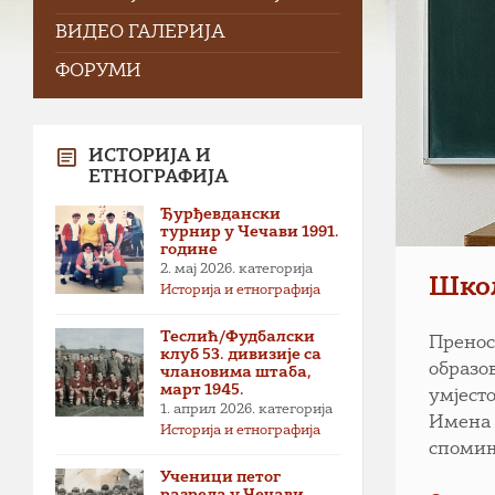
ВИДЕО ГАЛЕРИЈА
ФОРУМИ
ИСТОРИЈА И
ЕТНОГРАФИЈА
Ђурђевдански
турнир у Чечави 1991.
године
2. мај 2026.
категорија
Школ
Историја и етнографија
Теслић/Фудбалски
Пренос
клуб 53. дивизије са
образо
члановима штаба,
март 1945.
умјесто
1. април 2026.
категорија
Имена 
Историја и етнографија
спомињ
Ученици петог
разреда у Чечави