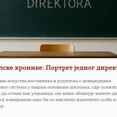
ске хронике: Портрет једног дирек
им искуства наставника и родитеља о девијацијама
вног система у нашим основним школама, гд‌је полити
 да остане ван учионица, све више обликује животе д‌ј
су измијењена како би се заштитио идентитет особа ко
у.