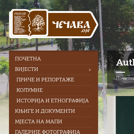
Skip
Skip
Skip
Skip
to
to
to
to
content
left
right
footer
sidebar
sidebar
ПOЧЕТНА
Aut
ВИЈЕСТИ
Почетн
ПРИЧЕ И РЕПОРТАЖЕ
КОЛУМНЕ
ИСТОРИЈА И ЕТНОГРАФИЈА
КЊИГЕ И ДОКУМЕНТИ
МЈЕСТА НА МАПИ
ГАЛЕРИЈЕ ФОТОГРАФИЈА