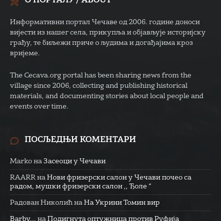
О ПОРТАЛУ / ABOUT
Информативни портал Чечаве од 2006. године доноси
вијести из нашег села, прикупља и објављује историјску
грађу, те биљежи приче о људима и догађајима кроз
вријеме.
The Cecava.org portal has been sharing news from the
village since 2006, collecting and publishing historical
materials, and documenting stories about local people and
events over time.
ПОСЉЕДЊИ КОМЕНТАРИ
Marko
на
Засеоци у Чечави
RAARR
на
Нови фризерски салон у Чечави почео са
радом, мушки фризерски салон ,, Ђоле “
Радован Николић
на
На Укрини Томин вир
Barby...
на
Подигнута оптужница против Руфија