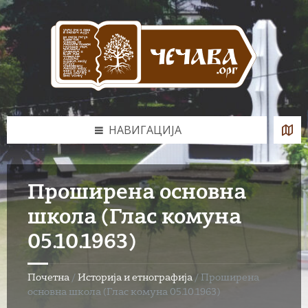
Skip
Skip
Skip
to
to
to
content
left
footer
sidebar
НАВИГАЦИЈА
Проширена основна
школа (Глас комуна
05.10.1963)
Почетна
/
Историја и етнографија
/
Проширена
основна школа (Глас комуна 05.10.1963)