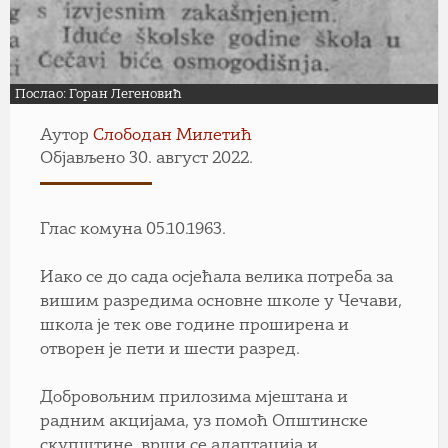
Послао: Горан Легеновић
Аутор
Слободан Милетић
Објављено 30. август 2022.
Глас комуна 05.10.1963.
Иако се до сада осјећала велика потреба за
вишим разредима основне школе у Чечави,
школа је тек ове године проширена и
отворен је пети и шести разред.
Добровољним прилозима мјештана и
радним акцијама, уз помоћ Општинске
скупштине, врши се адаптација и