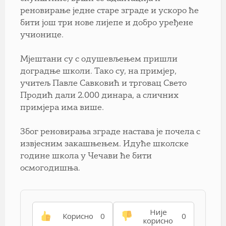
реновирање једне старе зграде и ускоро ће
бити још три нове лијепе и добро уређене
учионице.
Мјештани су с одушевљењем пришли
доградње школи. Тако су, на примјер,
учитељ Павле Савковић и трговац Свето
Продић дали 2.000 динара, а сличних
примјера има више.
Због реновирања зграде настава је почела с
извјесним закашњењем. Идуће школске
године школа у Чечави ће бити
осмогодишња.
Није
Корисно
0
0
корисно