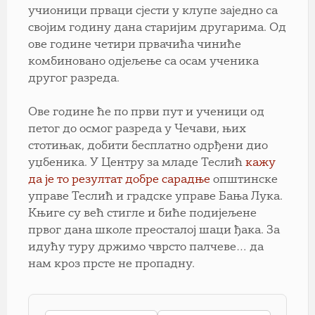
учионици прваци сјести у клупе заједно са
својим годину дана старијим другарима. Од
ове године четири првачића чиниће
комбиновано одјељење са осам ученика
другог разреда.
Ове године ће по први пут и ученици од
петог до осмог разреда у Чечави, њих
стотињак, добити бесплатно одрђени дио
уџбеника. У Центру за младе Теслић
кажу
да је то резултат добре сарадње
општинске
управе Теслић и градске управе Бања Лука.
Књиге су већ стигле и биће подијељене
првог дана школе преосталој шаци ђака. За
идућу туру држимо чврсто палчеве… да
нам кроз прсте не пропадну.