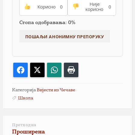
Није
Корисно
0
0
корисно
Стопа одобравања: 0%
Facebook
X
WhatsApp
Print
Категорија
Вијести из Чечаве
Школа
Претходна
Проширена