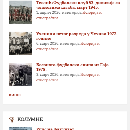
Теслић/Фудбалски клуб 53. дивизије са
члановима штаба, март 1945.
1. април 2026.
категорија
Историја и
етнографија
Ученици петог разреда у Чечави 1972.
године
6. март 2026.
категорија
Историја и
етнографија
Босонога фудбалска екипа из Гаја –
1978.
3. март 2026.
категорија
Историја и
етнографија
ВИШЕ
КОЛУМНЕ
Упис на факултет