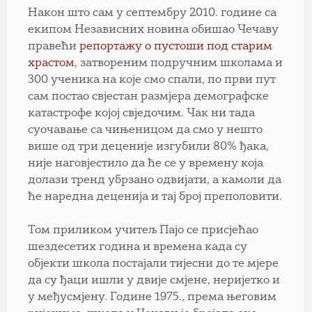
Након што сам у септембру 2010. године са
екипом Независних новина обишао Чечаву
правећи
репортажу о пустоши под старим
храстом
, затвореним подручним школама и
300 ученика на које смо спали, по први пут
сам постао свјестан размјера демографске
катастрофе којој свједочим. Чак ни тада
суочавање са чињеницом да смо у нешто
више од три деценије изгубили 80% ђака,
није наговјестило да ће се у времену која
долази тренд убрзано одвијати, а камоли да
ће наредна деценија и тај број преполовити.
Том приликом учитељ Пајо се присјећао
шездесетих година и времена када су
објекти школа постајали тијесни до те мјере
да су ђаци ишли у двије смјене, неријетко и
у међусмјену. Године 1975., према његовим