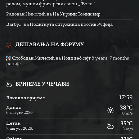
радом, мушки фризерски салон ,, Ђоле “
Радован Николић
на
На Укрини Томин вир
Barby...
на
Подигнута оптужница против Руфија
ДЕШАВАЊА НА ФОРУМУ
Слободан Милетић
на
Нови веб сајт
8 years, 7 months
раније
ВРИЈЕМЕ У ЧЕЧАВИ
17:59
Локално вријеме
38°C
Данас
6. август 2026.
0 m/s
35°C
Петак
7. август 2026.
3 m/s