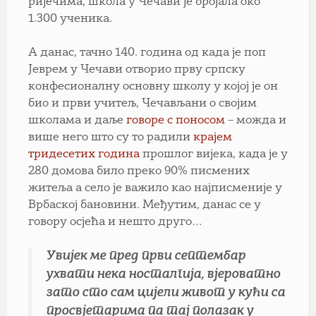
ријечима, школа у Чечави је бројала око
1.300 ученика.
А данас, тачно 140. година од када је поп
Јеврем у Чечави отворио прву српску
конфесионалну основну школу у којој је он
био и први учитељ, Чечављани о својим
школама и даље
говоре с поносом
– можда и
више него што су то радили
крајем
тридесетих година
прошлог вијека, када је у
280 домова било преко 90% писмених
житеља а село је важило као најписменије у
Врбаској бановини. Међутим, данас се у
говору осјећа и нешто друго…
Увијек ме пред први септембар
ухвати нека носталгија, вјероватно
зато сто сам цијели живот у кући са
просвјетарима па тај полазак у