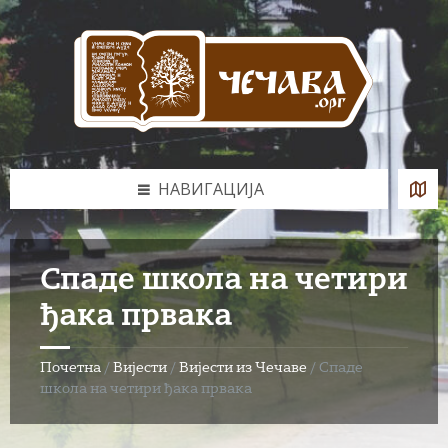
Skip
Skip
Skip
to
to
to
content
left
footer
sidebar
НАВИГАЦИЈА
Спаде школа на четири
ђака првака
Почетна
/
Вијести
/
Вијести из Чечаве
/
Спаде
школа на четири ђака првака