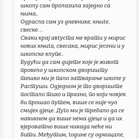
школу сам пролазила заједно са
њима..
Одрасла сам уз дневнике, књиге,
свеске…
Сваки крај августа ме врати у мирис
нових књига, свесака, мирис јесени и у
школске клупе..
Будући да сам дијете које је живот
провело у школском дворишту
тешко ми је пало затварање школе у
Растуши. Одједном је то двориште
постало тихо и празно, по који човјек
би прошао путем, више се није чуо
смијех дјеце. Дуго ми је требало да се
навикнем да више нема дјеце и да их
вјероватно више никада неће ни
бити. Међутим, године су одмицале,