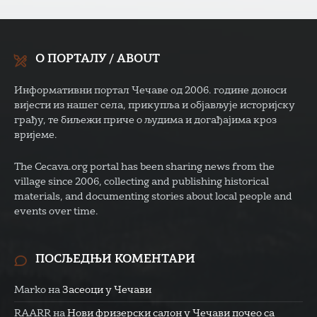
О ПОРТАЛУ / ABOUT
Информативни портал Чечаве од 2006. године доноси
вијести из нашег села, прикупља и објављује историјску
грађу, те биљежи приче о људима и догађајима кроз
вријеме.
The Cecava.org portal has been sharing news from the
village since 2006, collecting and publishing historical
materials, and documenting stories about local people and
events over time.
ПОСЉЕДЊИ КОМЕНТАРИ
Marko
на
Засеоци у Чечави
RAARR
на
Нови фризерски салон у Чечави почео са