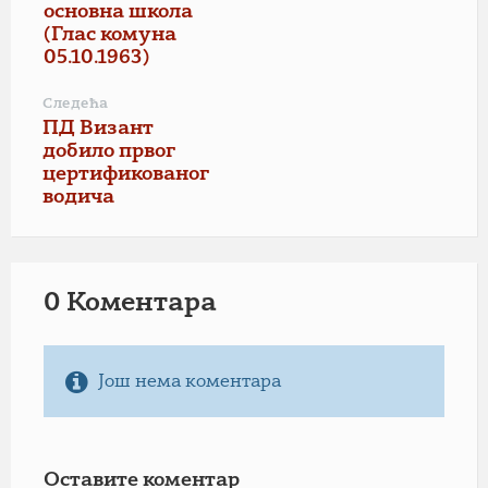
основна школа
(Глас комуна
05.10.1963)
Следећа
ПД Визант
добило првог
цертификованог
водича
0 Коментарa
Још нема коментара
Оставите коментар