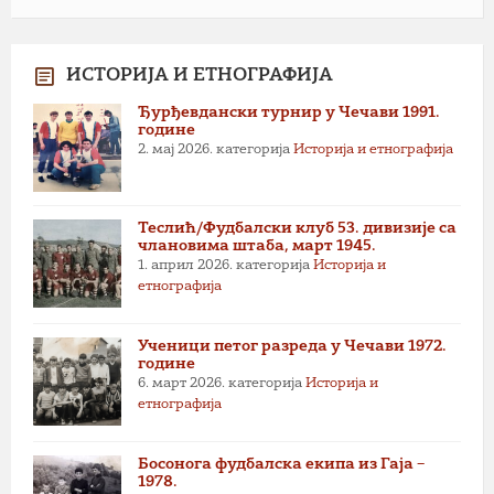
ИСТОРИЈА И ЕТНОГРАФИЈА
Ђурђевдански турнир у Чечави 1991.
године
2. мај 2026.
категорија
Историја и етнографија
Теслић/Фудбалски клуб 53. дивизије са
члановима штаба, март 1945.
1. април 2026.
категорија
Историја и
етнографија
Ученици петог разреда у Чечави 1972.
године
6. март 2026.
категорија
Историја и
етнографија
Босонога фудбалска екипа из Гаја –
1978.