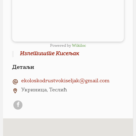
Powered by
Wikiloc
Излетиште Кисељак
Детаљи
ekoloskodrustvokiseljak@gmail.com
Укриница, Теслић
Facebook