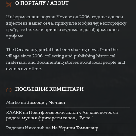
О ПОРТАЛУ / ABOUT
Информативни портал Чечаве од 2006. године доноси
вијести из нашег села, прикупља и објављује историјску
грађу, те биљежи приче о људима и догађајима кроз
вријеме.
The Cecava.org portal has been sharing news from the
village since 2006, collecting and publishing historical
materials, and documenting stories about local people and
events over time.
ПОСЉЕДЊИ КОМЕНТАРИ
Marko
на
Засеоци у Чечави
RAARR
на
Нови фризерски салон у Чечави почео са
радом, мушки фризерски салон ,, Ђоле “
Радован Николић
на
На Укрини Томин вир