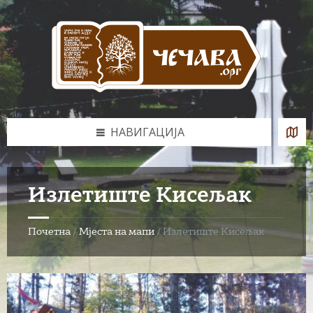
Skip
Skip
Skip
Skip
to
to
to
to
content
left
right
footer
sidebar
sidebar
НАВИГАЦИЈА
Излетиште Кисељак
Почетна
/
Мјеста на мапи
/
Излетиште Кисељак