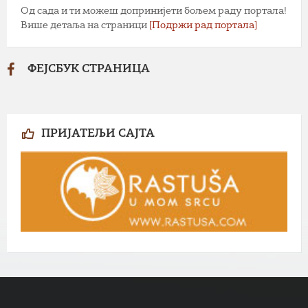
Од сада и ти можеш допринијети бољем раду портала!
Више детаља на страници
[Подржи рад портала]
ФЕЈСБУК СТРАНИЦА
ПРИЈАТЕЉИ САЈТА