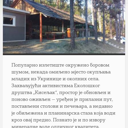
Популарно излетиште окружено боровом
шумом, некада омиљено мјесто окупљања
младих из Укринице и околних села.
Захваљујући активистима Еколошког
друштва „Кисељак“, простор је обновљен и
поново оживљен — уређен је прилазни пут,
постављени столови и печењара, а недавно
је обиљежена и планинарска стаза која води
кроз овај предио. Познато је и по извору
минералне воде одличног квалитета.