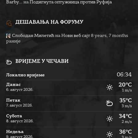
Barby...
на
Подигнута оптужница против Руфија
ДЕШАВАЊА НА ФОРУМУ
Слободан Милетић
на
Нови веб сајт
8 years, 7 months
раније
ВРИЈЕМЕ У ЧЕЧАВИ
06:34
Локално вријеме
20°C
Данас
6. август 2026.
1 m/s
35°C
Петак
7. август 2026.
3 m/s
34°C
Субота
8. август 2026.
2 m/s
36°C
Недеља
9. август 2026.
3 m/s