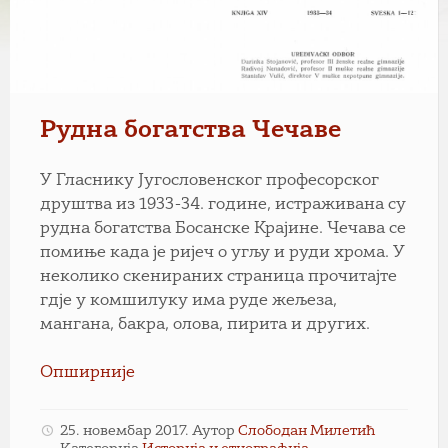
Рудна богатства Чечаве
У Гласнику Југословенског професорског
друштва из 1933-34. године, истраживана су
рудна богатства Босанске Крајине. Чечава се
помиње када је ријеч о угљу и руди хрома. У
неколико скенираних страница прочитајте
гдје у комшилуку има руде жељеза,
мангана, бакра, олова, пирита и других.
Опширније
25. новембар 2017.
Аутор
Слободан Милетић