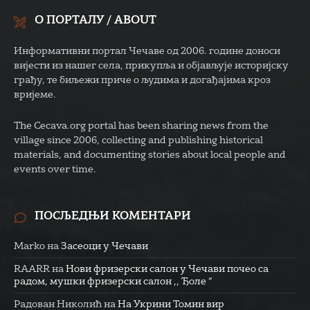
О ПОРТАЛУ / ABOUT
Информативни портал Чечаве од 2006. године доноси
вијести из нашег села, прикупља и објављује историјску
грађу, те биљежи приче о људима и догађајима кроз
вријеме.
The Cecava.org portal has been sharing news from the
village since 2006, collecting and publishing historical
materials, and documenting stories about local people and
events over time.
ПОСЉЕДЊИ КОМЕНТАРИ
Marko
на
Засеоци у Чечави
RAARR
на
Нови фризерски салон у Чечави почео са
радом, мушки фризерски салон ,, Ђоле “
Радован Николић
на
На Укрини Томин вир