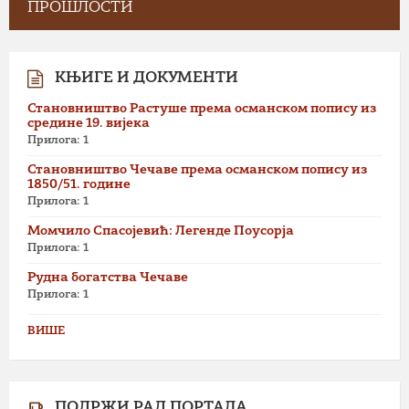
ПРОШЛОСТИ
КЊИГЕ И ДОКУМЕНТИ
Становништво Растуше према османском попису из
средине 19. вијека
Прилога: 1
Становништво Чечаве према османском попису из
1850/51. године
Прилога: 1
Момчило Спасојевић: Легенде Поусорја
Прилога: 1
Рудна богатства Чечаве
Прилога: 1
ВИШЕ
ПОДРЖИ РАД ПОРТАЛА