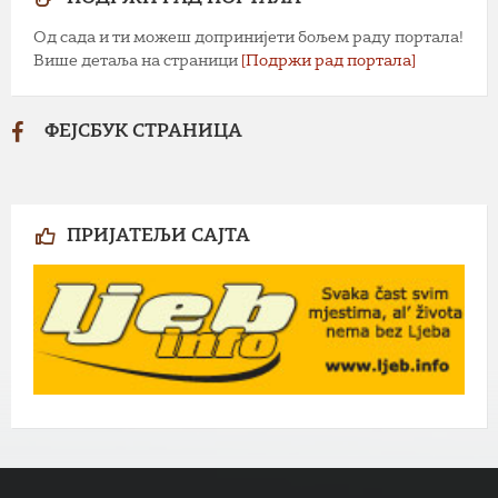
Од сада и ти можеш допринијети бољем раду портала!
Више детаља на страници
[Подржи рад портала]
ФЕЈСБУК СТРАНИЦА
ПРИЈАТЕЉИ САЈТА