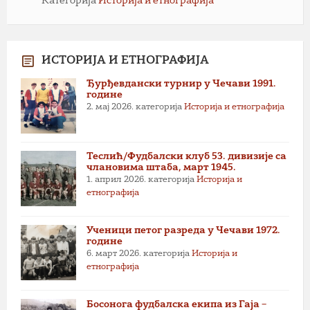
Категорија
Историја и етнографија
ИСТОРИЈА И ЕТНОГРАФИЈА
Ђурђевдански турнир у Чечави 1991.
године
2. мај 2026.
категорија
Историја и етнографија
Теслић/Фудбалски клуб 53. дивизије са
члановима штаба, март 1945.
1. април 2026.
категорија
Историја и
етнографија
Ученици петог разреда у Чечави 1972.
године
6. март 2026.
категорија
Историја и
етнографија
Босонога фудбалска екипа из Гаја –