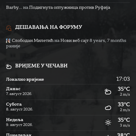
Barby...
на
Подигнута оптужница против Руфија
ДЕШАВАЊА НА ФОРУМУ
Слободан Милетић
на
Нови веб сајт
8 years, 7 months
раније
ВРИЈЕМЕ У ЧЕЧАВИ
17:03
Локално вријеме
35°C
Данас
7. август 2026.
2 m/s
33°C
Субота
8. август 2026.
2 m/s
35°C
Недеља
9. август 2026.
3 m/s
38°C
Понедељак