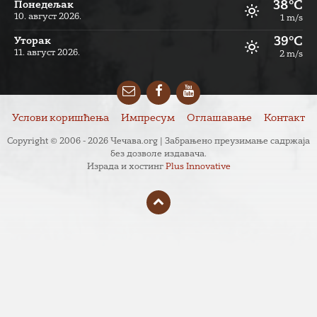
38°C
Понедељак
10. август 2026.
1 m/s
39°C
Уторак
11. август 2026.
2 m/s
Email
Facebook
YouTube
Услови коришћења
Импресум
Оглашавање
Контакт
Copyright © 2006 - 2026 Чечава.org | Забрањено преузимање садржаја
без дозволе издавача.
Израда и хостинг
Plus Innovative