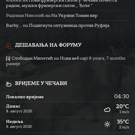
RAARR
на
Нови фризерски салон у Чечави почео са
радом, мушки фризерски салон ,, Ђоле “
Радован Николић
на
На Укрини Томин вир
Barby...
на
Подигнута оптужница против Руфија
ДЕШАВАЊА НА ФОРУМУ
Слободан Милетић
на
Нови веб сајт
8 years, 7 months
раније
ВРИЈЕМЕ У ЧЕЧАВИ
04:30
Локално вријеме
20°C
Данас
8. август 2026.
1 m/s
35°C
Недеља
9. август 2026.
2 m/s