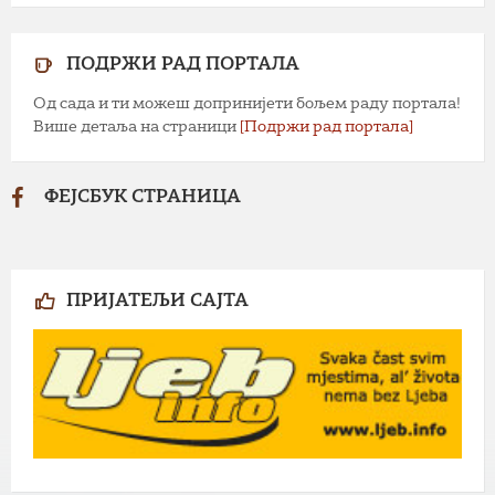
ПОДРЖИ РАД ПОРТАЛА
Од сада и ти можеш допринијети бољем раду портала!
Више детаља на страници
[Подржи рад портала]
ФЕЈСБУК СТРАНИЦА
ПРИЈАТЕЉИ САЈТА