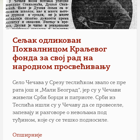
Сељак одликован
Похвалницом Краљевог
фонда за свој рад на
народном просвећивању
Село Чечава у Срезу теслићком звало се пре
рата још и „Мали Београд“, јер су у Чечави
живели Срби борци и патриоте. Срби из
Теслића ишли су у Чечаву да се провеселе,
запевају и разговоре о невољама под
туђином, које су се тешко подносиле.
Опширније