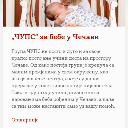
„ЧУПС“ за бебе у Чечави
Група ЧУПС не постоји дуго и за своје
кратко постојање учини доста на простору
Чечаве. Од како постоји група је кренула са
малим промјенама у свом окружењу, као
што је кошење центра, а које су данас
прерасле у колективне акције цијелог села.
Тако је група одлучила да започне са
даровањима беба рођеним у Чечави, а даље
са тим може наставити само уз вашу помоћ.
Опширније