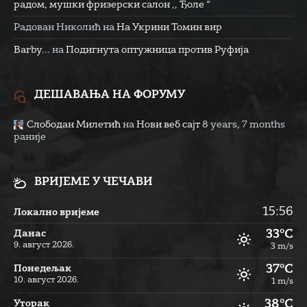
радом, мушки фризерски салон ,, Ђоле “
Радован Николић
на
На Укрини Томин вир
Barby...
на
Подигнута оптужница против Руфија
ДЕШАВАЊА НА ФОРУМУ
Слободан Милетић
на
Нови веб сајт
8 years, 7 months
раније
ВРИЈЕМЕ У ЧЕЧАВИ
15:56
Локално вријеме
33°C
Данас
9. август 2026.
3 m/s
37°C
Понедељак
10. август 2026.
1 m/s
38°C
Уторак