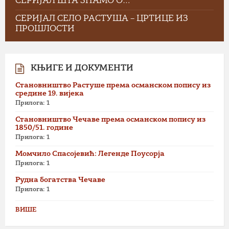
СЕРИЈАЛ ШТА ЗНАМО О…
СЕРИЈАЛ СЕЛО РАСТУША – ЦРТИЦЕ ИЗ
ПРОШЛОСТИ
КЊИГЕ И ДОКУМЕНТИ
Становништво Растуше према османском попису из
средине 19. вијека
Прилога: 1
Становништво Чечаве према османском попису из
1850/51. године
Прилога: 1
Момчило Спасојевић: Легенде Поусорја
Прилога: 1
Рудна богатства Чечаве
Прилога: 1
ВИШЕ