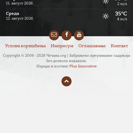
11. август 2026.
2 m/s
35°C
Cреда
12. август 2026.
4 m/s
Email
Facebook
YouTube
Услови коришћења
Импресум
Оглашавање
Контакт
Copyright © 2006 - 2026 Чечава.org | Забрањено преузимање садржаја
без дозволе издавача.
Израда и хостинг
Plus Innovative