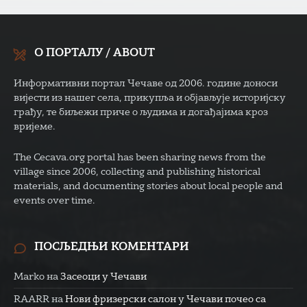
О ПОРТАЛУ / ABOUT
Информативни портал Чечаве од 2006. године доноси
вијести из нашег села, прикупља и објављује историјску
грађу, те биљежи приче о људима и догађајима кроз
вријеме.
The Cecava.org portal has been sharing news from the
village since 2006, collecting and publishing historical
materials, and documenting stories about local people and
events over time.
ПОСЉЕДЊИ КОМЕНТАРИ
Marko
на
Засеоци у Чечави
RAARR
на
Нови фризерски салон у Чечави почео са