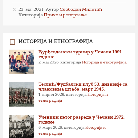
23. мај 2021.
Аутор
Слободан Милетић
Категорија
Приче и репортаже
ИСТОРИЈА И ЕТНОГРАФИЈА
Ђурђевдански турнир у Чечави 1991.
године
2. мај 2026.
категорија
Историја и етнографија
Теслић/Фудбалски клуб 53. дивизије са
члановима штаба, март 1945.
1. април 2026.
категорија
Историја и
етнографија
Ученици петог разреда у Чечави 1972.
године
6. март 2026.
категорија
Историја и
етнографија