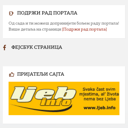
ПОДРЖИ РАД ПОРТАЛА
Од сада и ти можеш допринијети бољем раду портала!
Више детаља на страници
[Подржи рад портала]
ФЕЈСБУК СТРАНИЦА
ПРИЈАТЕЉИ САЈТА