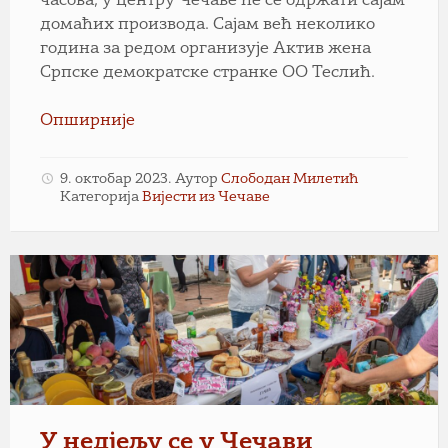
часова, у центру Чечаве ће се одржати сајам
домаћих производа. Сајам већ неколико
година за редом организује Актив жена
Српске демократске странке ОО Теслић.
Опширније
9. октобар 2023.
Аутор
Слободан Милетић
Категорија
Вијести из Чечаве
У недјељу се у Чечави