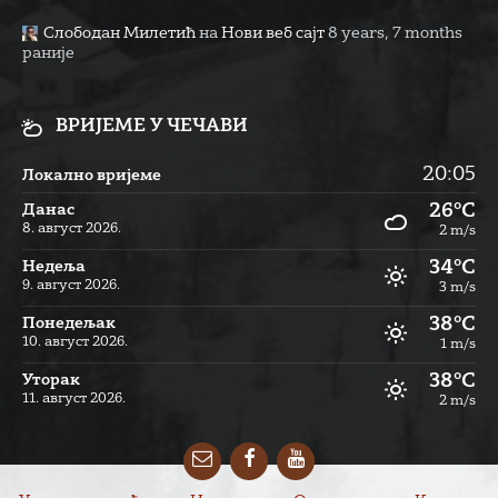
Слободан Милетић
на
Нови веб сајт
8 years, 7 months
раније
ВРИЈЕМЕ У ЧЕЧАВИ
20:05
Локално вријеме
26°C
Данас
8. август 2026.
2 m/s
34°C
Недеља
9. август 2026.
3 m/s
38°C
Понедељак
10. август 2026.
1 m/s
38°C
Уторак
11. август 2026.
2 m/s
Email
Facebook
YouTube