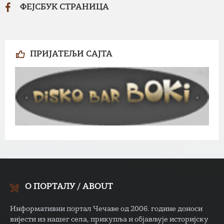
ФЕЈСБУК СТРАНИЦА
ПРИЈАТЕЉИ САЈТА
О ПОРТАЛУ / ABOUT
Информативни портал Чечаве од 2006. године доноси
вијести из нашег села, прикупља и објављује историјску