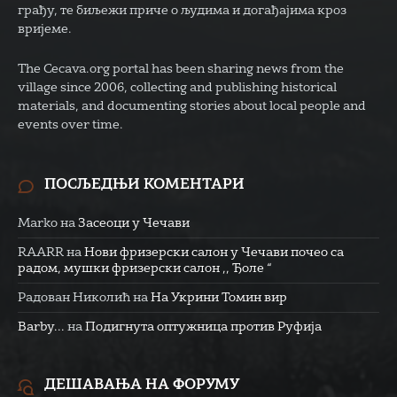
грађу, те биљежи приче о људима и догађајима кроз
вријеме.
The Cecava.org portal has been sharing news from the
village since 2006, collecting and publishing historical
materials, and documenting stories about local people and
events over time.
ПОСЉЕДЊИ КОМЕНТАРИ
Marko
на
Засеоци у Чечави
RAARR
на
Нови фризерски салон у Чечави почео са
радом, мушки фризерски салон ,, Ђоле “
Радован Николић
на
На Укрини Томин вир
Barby...
на
Подигнута оптужница против Руфија
ДЕШАВАЊА НА ФОРУМУ