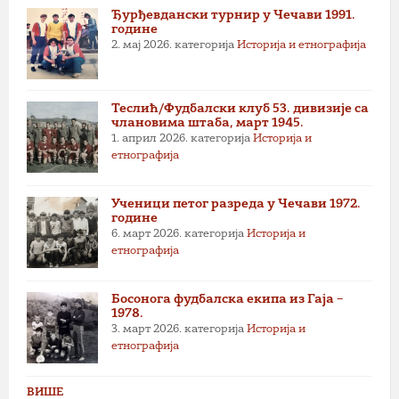
Ђурђевдански турнир у Чечави 1991.
године
2. мај 2026.
категорија
Историја и етнографија
Теслић/Фудбалски клуб 53. дивизије са
члановима штаба, март 1945.
1. април 2026.
категорија
Историја и
етнографија
Ученици петог разреда у Чечави 1972.
године
6. март 2026.
категорија
Историја и
етнографија
Босонога фудбалска екипа из Гаја –
1978.
3. март 2026.
категорија
Историја и
етнографија
ВИШЕ