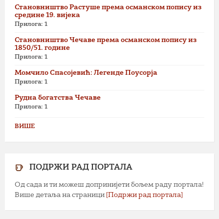
Становништво Растуше према османском попису из
средине 19. вијека
Прилога: 1
Становништво Чечаве према османском попису из
1850/51. године
Прилога: 1
Момчило Спасојевић: Легенде Поусорја
Прилога: 1
Рудна богатства Чечаве
Прилога: 1
ВИШЕ
ПОДРЖИ РАД ПОРТАЛА
Од сада и ти можеш допринијети бољем раду портала!
Више детаља на страници
[Подржи рад портала]