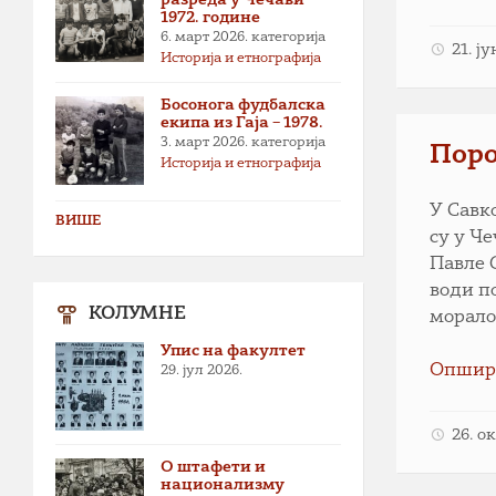
1972. године
6. март 2026.
категорија
21. ј
Историја и етнографија
Босонога фудбалска
екипа из Гаја – 1978.
3. март 2026.
категорија
Пор
Историја и етнографија
У Савк
ВИШЕ
су у Ч
Павле 
води п
КОЛУМНЕ
морало 
Упис на факултет
Опшир
29. јул 2026.
26. о
О штафети и
национализму