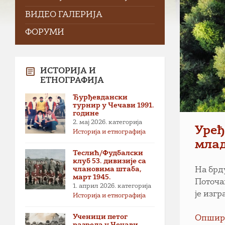
ВИДЕО ГАЛЕРИЈА
ФОРУМИ
ИСТОРИЈА И
ЕТНОГРАФИЈА
Ђурђевдански
турнир у Чечави 1991.
године
2. мај 2026.
категорија
Уређ
Историја и етнографија
мла
Теслић/Фудбалски
клуб 53. дивизије са
члановима штаба,
На брд
март 1945.
Поточа
1. април 2026.
категорија
је изг
Историја и етнографија
Ученици петог
Опшир
разреда у Чечави