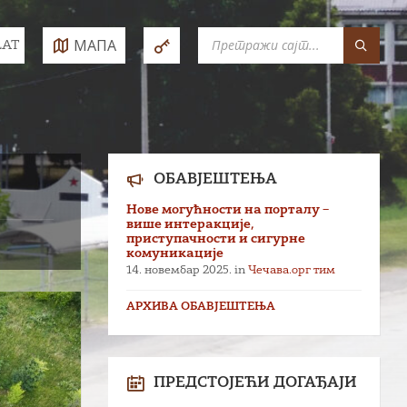
SEARCH:
МАПА
LAT
e:
ОБАВЈЕШТЕЊА
Нове могућности на порталу –
више интеракције,
приступачности и сигурне
комуникације
14. новембар 2025.
in
Чечава.орг тим
АРХИВА ОБАВЈЕШТЕЊА
ПРЕДСТОЈЕЋИ ДОГАЂАЈИ