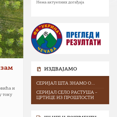
Нема актуелних догађаја
изам
ИЗДВАЈАМО
СЕРИЈАЛ ШТА ЗНАМО О…
овића и
СЕРИЈАЛ СЕЛО РАСТУША –
у току
ЦРТИЦЕ ИЗ ПРОШЛОСТИ