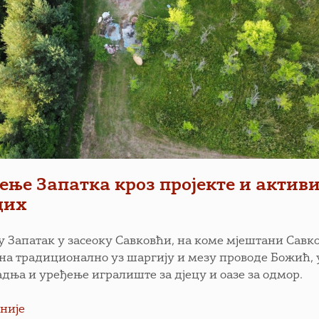
ење Запатка кроз пројекте и актив
дих
у Запатак у засеоку Савковћи, на коме мјештани Савк
на традиционално уз шаргију и мезу проводе Божић, 
радња и уређење игралиште за дјецу и оазе за одмор.
није