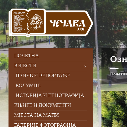
Skip
Skip
Skip
Skip
to
to
to
to
content
left
right
footer
sidebar
sidebar
ПOЧЕТНА
Озн
ВИЈЕСТИ
Почетн
ПРИЧЕ И РЕПОРТАЖЕ
КОЛУМНЕ
ИСТОРИЈА И ЕТНОГРАФИЈА
КЊИГЕ И ДОКУМЕНТИ
МЈЕСТА НА МАПИ
ГАЛЕРИЈЕ ФОТОГРАФИЈА