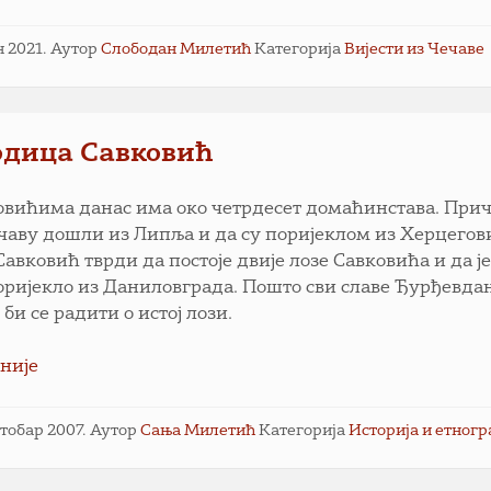
ун 2021.
Аутор
Слободан Милетић
Категорија
Вијести из Чечаве
одица Савковић
овићима данас има око четрдесет домаћинстава. Прич
ечаву дошли из Липља и да су поријеклом из Херцегов
Савковић тврди да постоје двије лозе Савковића и да ј
оријекло из Даниловграда. Пошто сви славе Ђурђевда
би се радити о истој лози.
није
ктобар 2007.
Аутор
Сања Милетић
Категорија
Историја и етногр