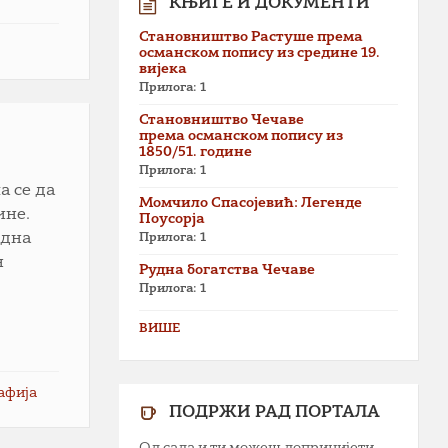
КЊИГЕ И ДОКУМЕНТИ
Становништво Растуше према
османском попису из средине 19.
вијека
Прилога: 1
Становништво Чечаве
према османском попису из
1850/51. године
Прилога: 1
а се да
Момчило Спасојевић: Легенде
ине.
Поусорја
една
Прилога: 1
н
Рудна богатства Чечаве
Прилога: 1
ВИШЕ
афија
ПОДРЖИ РАД ПОРТАЛА
Од сада и ти можеш допринијети