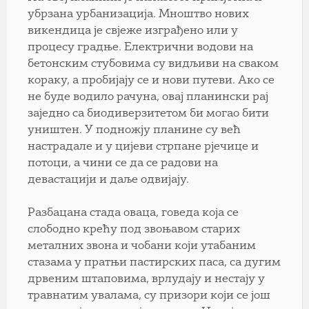
убрзана урбанизација. Мноштво нових
викендица је свјеже изграђено или у
процесу градње. Електрични водови на
бетонским стубовима су видљиви на сваком
кораку, а пробијају се и нови путеви. Ако се
не буде водило рачуна, овај планински рај
заједно са биодиверзитетом би могао бити
уништен. У подножју планине су већ
настрадале и у цијеви стрпане рјечице и
потоци, а чини се да се радови на
девастацији и даље одвијају.
Разбацана стада оваца, говеда која се
слободно крећу под звоњавом старих
металних звона и чобани који утабаним
стазама у пратњи пастирских паса, са дугим
дрвеним штаповима, врлудају и нестају у
травнатим увалама, су призори који се још