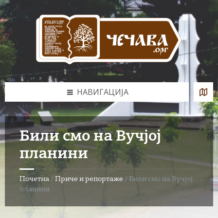
Skip
Skip
Skip
to
to
to
content
left
footer
sidebar
НАВИГАЦИЈА
Били смо на Вучјој
планини
Почетна
/
Приче и репортаже
/
Били смо на Вучјој
планини