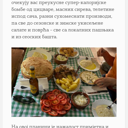
очекују вас преукусне супер-калоријске
бомбе од цицваре, масних сирева, телетине
испод сача, разни сухомеснати производи,
па све до сезонске и зимске укисељене
салате и поврћа – све са локалних пашњака
и из сеоских башта.
На овој планини је нажалост примјетна и