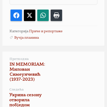
Facebook
X
WhatsApp
Print
Категорија
Приче и репортаже
Вучја планина
Претходна
IN MEMORIAM:
Милован
Симеунчевић
(1937-2023)
Следећа
Укрина сезону
отворила
побједом