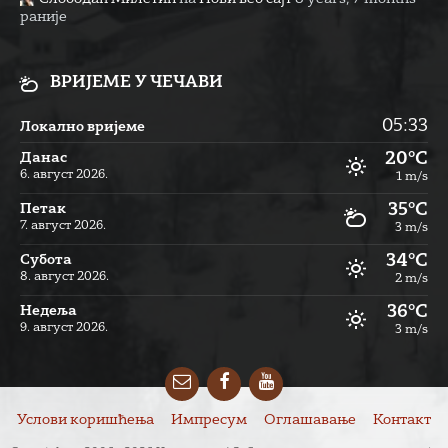
раније
ВРИЈЕМЕ У ЧЕЧАВИ
05:33
Локално вријеме
20°C
Данас
6. август 2026.
1 m/s
35°C
Петак
7. август 2026.
3 m/s
34°C
Субота
8. август 2026.
2 m/s
36°C
Недеља
9. август 2026.
3 m/s
Email
Facebook
YouTube
Услови коришћења
Импресум
Оглашавање
Контакт