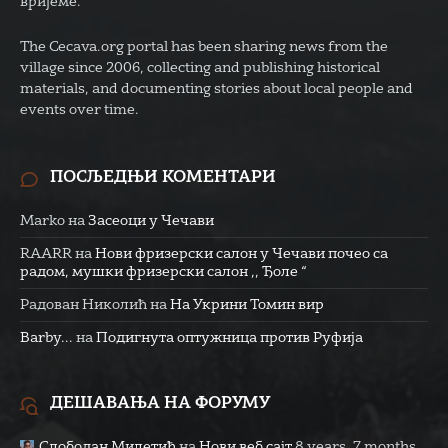
вријеме.
The Cecava.org portal has been sharing news from the
village since 2006, collecting and publishing historical
materials, and documenting stories about local people and
events over time.
ПОСЉЕДЊИ КОМЕНТАРИ
Marko
на
Засеоци у Чечави
RAARR
на
Нови фризерски салон у Чечави почео са
радом, мушки фризерски салон ,, Ђоле “
Радован Николић
на
На Укрини Томин вир
Barby...
на
Подигнута оптужница против Руфија
ДЕШАВАЊА НА ФОРУМУ
Слободан Милетић
на
Нови веб сајт
8 years, 7 months