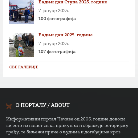
Бадњи дан Ступа 2025. године
7. јануар 2025.
100 фотографија
Бадњи дан 2025. године
7. јануар 2025.
107 фотографија
СВЕ ГАЛЕРИЈЕ
О ПОРТАЛУ / ABOUT
Информативни портал Чечаве од 2006. године доноси
вијести из нашег села, прикупља и објављује историјску
грађу, те биљежи приче о људима и догађајима кроз