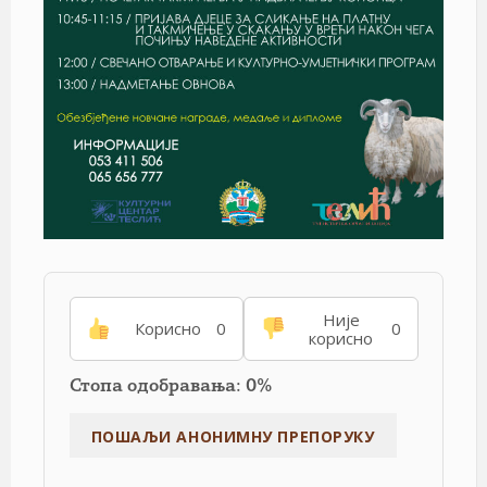
Није
Корисно
0
0
корисно
Стопа одобравања: 0%