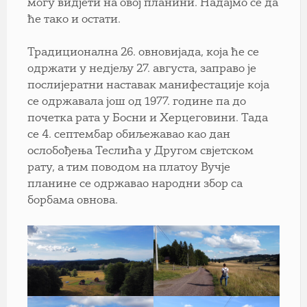
могу видјети на овој планини. Надајмо се да
ће тако и остати.
Традиционална 26. овновијада, која ће се
одржати у недјељу 27. августа, заправо је
послијератни наставак манифестације која
се одржавала још од 1977. године па до
почетка рата у Босни и Херцеговини. Тада
се 4. септембар обиљежавао као дан
ослобођења Теслића у Другом свјетском
рату, а тим поводом на платоу Вучје
планине се одржавао народни збор са
борбама овнова.