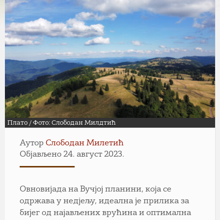
Плато / Фото: Слободан Милдтић
Аутор
Слободан Милетић
Објављено 24. август 2023.
Овновијада на Вучјој планини, која се
одржава у недјељу, идеална је прилика за
бијег од најављених врућина и оптимална