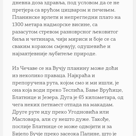
дневна доза здравља, под условом да се не
претјера са врућом цицваром и печењем.
Планинске врлети и непрегледни плато на
1300 метара надморске висине, са
разасутом стревом разноврсног љековитог
биља и четинара, чији мириси и боје се са
сваким кораком смјењују, одушевиће и
најзахтјевније љубитеље природе.
Из Чечаве се на Вучју планину може доћи
из неколико праваца. Најкраћа и
препоручена рута, којом смо и ми ишли, је
она која води преко Теслића, Бање Врућице,
Блатнице и Језера. Дуга је 65 километара, од
чега неких петнаест отпада на макадам.
Друге руте иду преко Угодновића или
Масловара, али су нешто дуже. Такође,
послије Блатнице се може одвојити и за
Бијело Бучје преко засеока Палине, што је