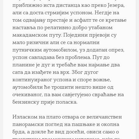
приближно иста дистанца као преко Језера,
али са доста стрмијим успоном. Негдје на
том одвајању престаје и асфалт те се кретање
наставља по релативно добро утабаном
макадамском путу. Поједини прјевоји су
мало ризични али се са нормални
путничким аутомобилом, уз додатан опрез,
успон савладава без проблема. Пут до
планине је дуг и требаће вам најмање два
сата да изађете на врх. Због дугог
континуираног успона и споре вожње,
аутомобили ће трошити нешто више од
очекиваног, па вам савјетујемо свраћање на
бензинску прије поласка.
Изласком на плато отвара се величанствен
панорамски поглед на пашњаке и околна
брда, а докле ће вид досећи, овиси само о