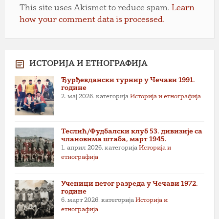
This site uses Akismet to reduce spam.
Learn
how your comment data is processed.
ИСТОРИЈА И ЕТНОГРАФИЈА
Ђурђевдански турнир у Чечави 1991.
године
2. мај 2026.
категорија
Историја и етнографија
Теслић/Фудбалски клуб 53. дивизије са
члановима штаба, март 1945.
1. април 2026.
категорија
Историја и
етнографија
Ученици петог разреда у Чечави 1972.
године
6. март 2026.
категорија
Историја и
етнографија