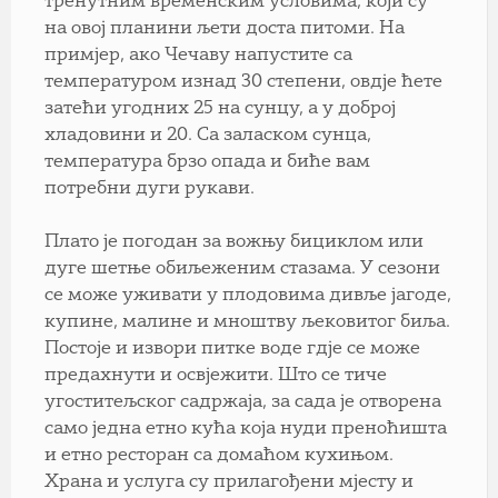
тренутним временским условима, који су
на овој планини љети доста питоми. На
примјер, ако Чечаву напустите са
температуром изнад 30 степени, овдје ћете
затећи угодних 25 на сунцу, а у доброј
хладовини и 20. Са заласком сунца,
температура брзо опада и биће вам
потребни дуги рукави.
Плато је погодан за вожњу бициклом или
дуге шетње обиљеженим стазама. У сезони
се може уживати у плодовима дивље јагоде,
купине, малине и мноштву љековитог биља.
Постоје и извори питке воде гдје се може
предахнути и освјежити. Што се тиче
угоститељског садржаја, за сада је отворена
само једна етно кућа која нуди преноћишта
и етно ресторан са домаћом кухињом.
Храна и услуга су прилагођени мјесту и